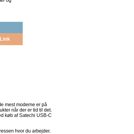
mer og
Link
f de mest moderne er på
er når der er tid til det.
 ved køb af Satechi USB-C
dressen hvor du arbejder.