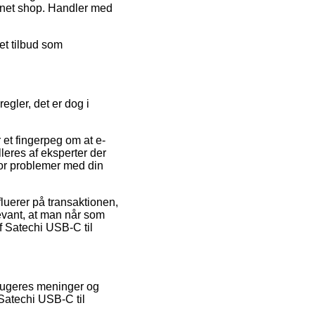
ternet shop. Handler med
et tilbud som
egler, det er dog i
 et fingerpeg om at e-
leres af eksperter der
 for problemer med din
luerer på transaktionen,
levant, at man når som
f Satechi USB-C til
rbrugeres meninger og
 Satechi USB-C til