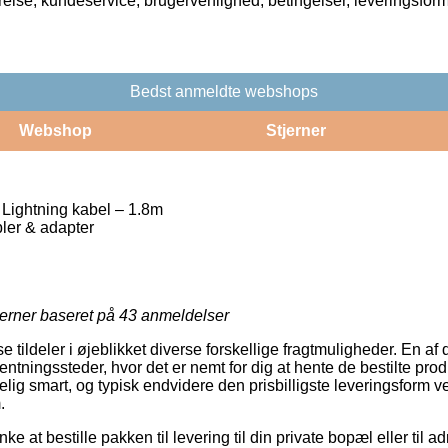
rrelse, kundeservice, brugervenlighed, betingelser, leveringsfor
Bedst anmeldte webshops
Webshop
Stjerner
 Lightning kabel – 1.8m
ler & adapter
jerner baseret på
43
anmeldelser
tildeler i øjeblikket diverse forskellige fragtmuligheder. En a
ningssteder, hvor det er nemt for dig at hente de bestilte produkt
lig smart, og typisk endvidere den prisbilligste leveringsform
.
e at bestille pakken til levering til din private bopæl eller til a