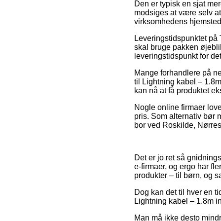
Den er typisk en sjat me
modsiges at være selv at
virksomhedens hjemsted
Leveringstidspunktet på T
skal bruge pakken øjeblik
leveringstidspunkt for de
Mange forhandlere på ne
til Lightning kabel – 1.8m
kan nå at få produktet e
Nogle online firmaer love
pris. Som alternativ bør
bor ved Roskilde, Nørresu
Det er jo ret så gnidning
e-firmaer, og ergo har fl
produkter – til børn, og 
Dog kan det til hver en ti
Lightning kabel – 1.8m in
Man må ikke desto mindre