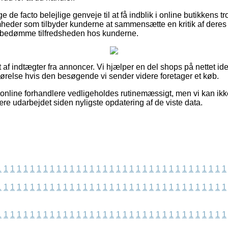
 de facto belejlige genveje til at få indblik i online butikkens tr
mheder som tilbyder kunderne at sammensætte en kritik af dere
t bedømme tilfredsheden hos kunderne.
 af indtægter fra annoncer. Vi hjælper en del shops på nettet ide
gørelse hvis den besøgende vi sender videre foretager et køb.
nline forhandlere vedligeholdes rutinemæssigt, men vi kan ikk
re udarbejdet siden nyligste opdatering af de viste data.
1
1
1
1
1
1
1
1
1
1
1
1
1
1
1
1
1
1
1
1
1
1
1
1
1
1
1
1
1
1
1
1
1
1
1
1
1
1
1
1
1
1
1
1
1
1
1
1
1
1
1
1
1
1
1
1
1
1
1
1
1
1
1
1
1
1
1
1
1
1
1
1
1
1
1
1
1
1
1
1
1
1
1
1
1
1
1
1
1
1
1
1
1
1
1
1
1
1
1
1
1
1
1
1
1