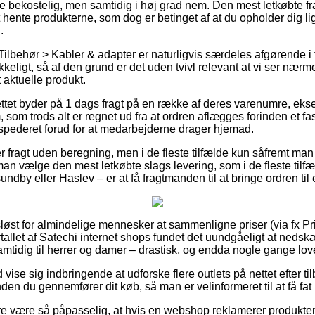
re bekostelig, men samtidig i høj grad nem. Den mest letkøbte f
 hente produkterne, som dog er betinget af at du opholder dig li
.
ilbehør > Kabler & adapter er naturligvis særdeles afgørende i t
keligt, så af den grund er det uden tvivl relevant at vi ser nær
t aktuelle produkt.
ttet byder på 1 dags fragt på en række af deres varenumre, e
, som trods alt er regnet ud fra at ordren aflægges forinden et fas
kspederet forud for at medarbejderne drager hjemad.
r fragt uden beregning, men i de fleste tilfælde kun såfremt ma
 man vælge den mest letkøbte slags levering, som i de fleste ti
ndby eller Haslev – er at få fragtmanden til at bringe ordren ti
sløst for almindelige mennesker at sammenligne priser (via fx Pr
ertallet af Satechi internet shops fundet det uundgåeligt at neds
samtidig til herrer og damer – drastisk, og endda nogle gange lov
d vise sig indbringende at udforske flere outlets på nettet efter t
den du gennemfører dit køb, så man er velinformeret til at få fat 
 være så påpasselig, at hvis en webshop reklamerer produkter t