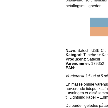
prisniveau, sortimentstø
betalingsmuligheder.
Navn:
Satechi USB-C til
Kategori:
Tilbehør > Kab
Producent:
Satechi
Varenummer:
179352
EAN:
Vurderet til
3.5
ud af 5 st
En masse online varehuse 
nuværende tidspunkt afhent
Løsningen er altså temme
til Lightning kabel – 1.8m
Du burde ligeledes påtænk