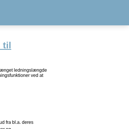
til
orlænget ledningslængde
ningsfunktioner ved at
 fra bl.a. deres