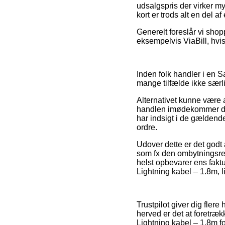
udsalgspris der virker my
kort er trods alt en del a
Generelt foreslår vi shop
eksempelvis ViaBill, hvis
Inden folk handler i en S
mange tilfælde ikke særli
Alternativet kunne være 
handlen imødekommer de d
har indsigt i de gældende 
ordre.
Udover dette er det godt
som fx den ombytningsret 
helst opbevarer ens fakt
Lightning kabel – 1.8m, l
Trustpilot giver dig fler
herved er det at foretræ
Lightning kabel – 1.8m fo