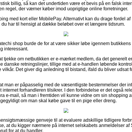
stisk billig, så kan det undertiden være et bevis på en falsk in
f en regel, der værner køber imod uoprigtige online forretninger.
ping med kort eller MobilePay. Alternativt kan du drage fordel af 
 du har til hensigt at dække beløbet over et længere tidsrum.
atechi shop burde de for at være sikker løbe igennem butikkens r
g interessant.
at tjekke om netbutikken er e-mærket medlem, da det generelt er
anske retningslinjer, tillige med at e-handlen løbende kontrol
vilkår. Det giver dig anledning til bistand, ifald du bliver udsat
 at man er påpasselig med de væsentligste bestemmelser der inf
internet forhandleren tilsikrer. I den forbindelse er det også re
ura e-mail, så man i fremtiden vil kunne vidne om sin shopping a
igegyldigt om man skal købe gave til en pige eller dreng.
e hensigtsmæssige genveje til at evaluere adskillige tidligere fo
kke, at du kigger nærmere på internet selskabets anmeldelser af
rud for at du handler.