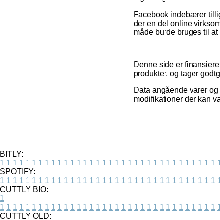
Facebook indebærer tillige
der en del online virkso
måde burde bruges til a
Denne side er finansieret
produkter, og tager godt
Data angående varer og o
modifikationer der kan væ
BITLY:
1
1
1
1
1
1
1
1
1
1
1
1
1
1
1
1
1
1
1
1
1
1
1
1
1
1
1
1
1
1
1
1
1
1
SPOTIFY:
1
1
1
1
1
1
1
1
1
1
1
1
1
1
1
1
1
1
1
1
1
1
1
1
1
1
1
1
1
1
1
1
1
1
CUTTLY BIO:
1
1
1
1
1
1
1
1
1
1
1
1
1
1
1
1
1
1
1
1
1
1
1
1
1
1
1
1
1
1
1
1
1
1
1
CUTTLY OLD: