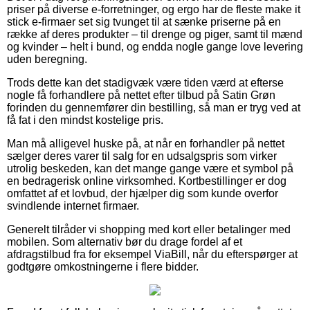
priser på diverse e-forretninger, og ergo har de fleste make it
stick e-firmaer set sig tvunget til at sænke priserne på en
række af deres produkter – til drenge og piger, samt til mænd
og kvinder – helt i bund, og endda nogle gange love levering
uden beregning.
Trods dette kan det stadigvæk være tiden værd at efterse
nogle få forhandlere på nettet efter tilbud på Satin Grøn
forinden du gennemfører din bestilling, så man er tryg ved at
få fat i den mindst kostelige pris.
Man må alligevel huske på, at når en forhandler på nettet
sælger deres varer til salg for en udsalgspris som virker
utrolig beskeden, kan det mange gange være et symbol på
en bedragerisk online virksomhed. Kortbestillinger er dog
omfattet af et lovbud, der hjælper dig som kunde overfor
svindlende internet firmaer.
Generelt tilråder vi shopping med kort eller betalinger med
mobilen. Som alternativ bør du drage fordel af et
afdragstilbud fra for eksempel ViaBill, når du efterspørger at
godtgøre omkostningerne i flere bidder.