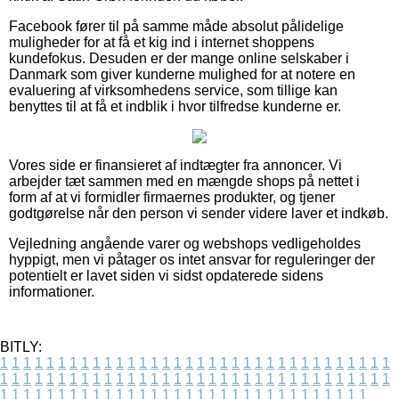
Facebook fører til på samme måde absolut pålidelige
muligheder for at få et kig ind i internet shoppens
kundefokus. Desuden er der mange online selskaber i
Danmark som giver kunderne mulighed for at notere en
evaluering af virksomhedens service, som tillige kan
benyttes til at få et indblik i hvor tilfredse kunderne er.
Vores side er finansieret af indtægter fra annoncer. Vi
arbejder tæt sammen med en mængde shops på nettet i
form af at vi formidler firmaernes produkter, og tjener
godtgørelse når den person vi sender videre laver et indkøb.
Vejledning angående varer og webshops vedligeholdes
hyppigt, men vi påtager os intet ansvar for reguleringer der
potentielt er lavet siden vi sidst opdaterede sidens
informationer.
BITLY:
1
1
1
1
1
1
1
1
1
1
1
1
1
1
1
1
1
1
1
1
1
1
1
1
1
1
1
1
1
1
1
1
1
1
1
1
1
1
1
1
1
1
1
1
1
1
1
1
1
1
1
1
1
1
1
1
1
1
1
1
1
1
1
1
1
1
1
1
1
1
1
1
1
1
1
1
1
1
1
1
1
1
1
1
1
1
1
1
1
1
1
1
1
1
1
1
1
1
1
1