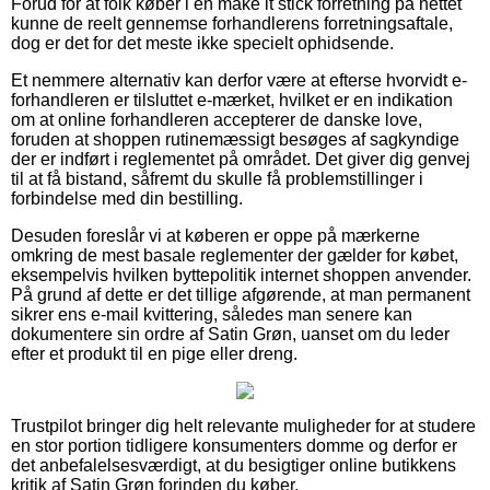
Forud for at folk køber i en make it stick forretning på nettet
kunne de reelt gennemse forhandlerens forretningsaftale,
dog er det for det meste ikke specielt ophidsende.
Et nemmere alternativ kan derfor være at efterse hvorvidt e-
forhandleren er tilsluttet e-mærket, hvilket er en indikation
om at online forhandleren accepterer de danske love,
foruden at shoppen rutinemæssigt besøges af sagkyndige
der er indført i reglementet på området. Det giver dig genvej
til at få bistand, såfremt du skulle få problemstillinger i
forbindelse med din bestilling.
Desuden foreslår vi at køberen er oppe på mærkerne
omkring de mest basale reglementer der gælder for købet,
eksempelvis hvilken byttepolitik internet shoppen anvender.
På grund af dette er det tillige afgørende, at man permanent
sikrer ens e-mail kvittering, således man senere kan
dokumentere sin ordre af Satin Grøn, uanset om du leder
efter et produkt til en pige eller dreng.
Trustpilot bringer dig helt relevante muligheder for at studere
en stor portion tidligere konsumenters domme og derfor er
det anbefalelsesværdigt, at du besigtiger online butikkens
kritik af Satin Grøn forinden du køber.