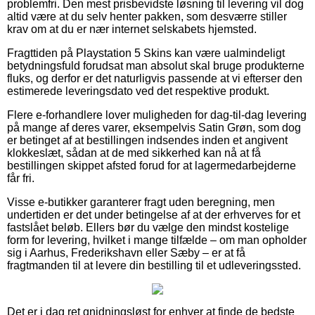
problemfri. Den mest prisbevidste løsning til levering vil dog
altid være at du selv henter pakken, som desværre stiller
krav om at du er nær internet selskabets hjemsted.
Fragttiden på Playstation 5 Skins kan være ualmindeligt
betydningsfuld forudsat man absolut skal bruge produkterne
fluks, og derfor er det naturligvis passende at vi efterser den
estimerede leveringsdato ved det respektive produkt.
Flere e-forhandlere lover muligheden for dag-til-dag levering
på mange af deres varer, eksempelvis Satin Grøn, som dog
er betinget af at bestillingen indsendes inden et angivent
klokkeslæt, sådan at de med sikkerhed kan nå at få
bestillingen skippet afsted forud for at lagermedarbejderne
får fri.
Visse e-butikker garanterer fragt uden beregning, men
undertiden er det under betingelse af at der erhverves for et
fastslået beløb. Ellers bør du vælge den mindst kostelige
form for levering, hvilket i mange tilfælde – om man opholder
sig i Aarhus, Frederikshavn eller Sæby – er at få
fragtmanden til at levere din bestilling til et udleveringssted.
Det er i dag ret gnidningsløst for enhver at finde de bedste