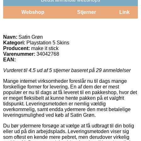
Webshop
Stjerner
Link
Navn:
Satin Grøn
Kategori:
Playstation 5 Skins
Producent:
make it stick
Varenummer:
34042768
EAN:
Vurderet til
4.5
ud af 5 stjerner baseret på
29
anmeldelser
Mange internet virksomheder foreslår nu til dags mange
forskellige former for levering. En af dem der er mest
populær er nu til dags at få leveret til en pakkeshop, hvor det
er meget fleksibelt at kunne hente pakken på et valgfrit
tidspunkt. Leveringsmetoden er nemlig vældig
overkommelig, samt endda ydermere den mest betalelige
leveringsmulighed ved køb af Satin Grøn.
Du bør ydermere forsøge at vælge at få udbragt til din bolig
eller ud på din arbejdsplads. Leveringsmetoden viser sig
som oftest en kende mere pebret, men derudover virkelig