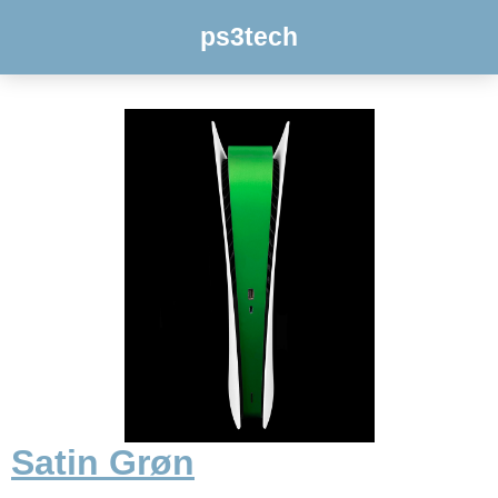
ps3tech
Satin Grøn