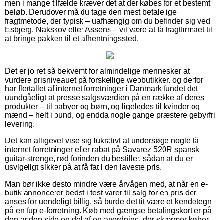
men i mange tilfælde kræver det at der købes for et bestemt
beløb. Derudover må du tage den mest betalelige
fragtmetode, der typisk – uafhængig om du befinder sig ved
Esbjerg, Nakskov eller Assens – vil være at få fragtfirmaet til
at bringe pakken til et afhentningssted.
Det er jo ret så bekvemt for almindelige mennesker at
vurdere prisniveauet på forskellige webbutikker, og derfor
har flertallet af internet forretninger i Danmark fundet det
uundgåeligt at presse salgsværdien på en række af deres
produkter – til babyer og børn, og ligeledes til kvinder og
mænd – helt i bund, og endda nogle gange præstere gebyrfri
levering.
Det kan alligevel vise sig lukrativt at undersøge nogle få
internet forretninger efter rabat på Savarez 520R spansk
guitar-strenge, rød forinden du bestiller, sådan at du er
usvigeligt sikker på at få fat i den laveste pris.
Man bør ikke desto mindre være årvågen med, at når en e-
butik annoncerer bedst i test varer til salg for en pris der
anses for uendeligt billig, så burde det tit være et kendetegn
på en fup e-forretning. Køb med gængse betalingskort er på
den anden side en del af en anordning, der skærmer køber