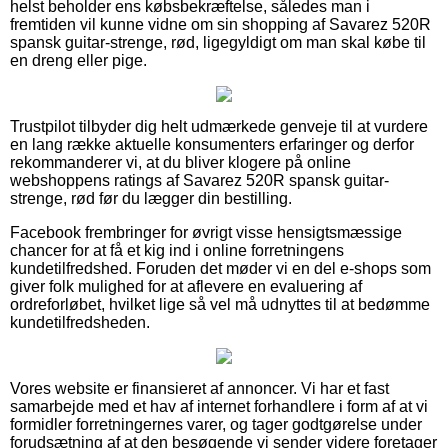
helst beholder ens købsbekræftelse, således man i
fremtiden vil kunne vidne om sin shopping af Savarez 520R
spansk guitar-strenge, rød, ligegyldigt om man skal købe til
en dreng eller pige.
Trustpilot tilbyder dig helt udmærkede genveje til at vurdere
en lang række aktuelle konsumenters erfaringer og derfor
rekommanderer vi, at du bliver klogere på online
webshoppens ratings af Savarez 520R spansk guitar-
strenge, rød før du lægger din bestilling.
Facebook frembringer for øvrigt visse hensigtsmæssige
chancer for at få et kig ind i online forretningens
kundetilfredshed. Foruden det møder vi en del e-shops som
giver folk mulighed for at aflevere en evaluering af
ordreforløbet, hvilket lige så vel må udnyttes til at bedømme
kundetilfredsheden.
Vores website er finansieret af annoncer. Vi har et fast
samarbejde med et hav af internet forhandlere i form af at vi
formidler forretningernes varer, og tager godtgørelse under
forudsætning af at den besøgende vi sender videre foretager