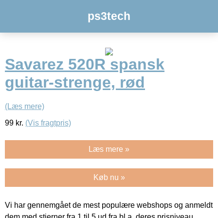
ps3tech
Savarez 520R spansk
guitar-strenge, rød
(Læs mere)
99
kr.
(Vis fragtpris)
Læs mere »
Køb nu »
Vi har gennemgået de mest populære webshops og anmeldt
dem med stjerner fra 1 til 5 ud fra bl.a. deres prisniveau,