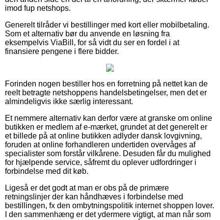
imod fup netshops.
Generelt tilråder vi bestillinger med kort eller mobilbetaling.
Som et alternativ bør du anvende en løsning fra
eksempelvis ViaBill, for så vidt du ser en fordel i at
finansiere pengene i flere bidder.
Forinden nogen bestiller hos en forretning på nettet kan de
reelt betragte netshoppens handelsbetingelser, men det er
almindeligvis ikke særlig interessant.
Et nemmere alternativ kan derfor være at granske om online
butikken er medlem af e-mærket, grundet at det generelt er
et billede på at online butikken adlyder dansk lovgivning,
foruden at online forhandleren undertiden overvåges af
specialister som forstår vilkårene. Desuden får du mulighed
for hjælpende service, såfremt du oplever udfordringer i
forbindelse med dit køb.
Ligeså er det godt at man er obs på de primære
retningslinjer der kan håndhæves i forbindelse med
bestillingen, fx den ombytningspolitik internet shoppen lover.
I den sammenhæng er det ydermere vigtigt, at man når som