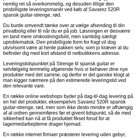
nemlig ret så overkommelig, og desuden tillige den
prisbilligste leveringsmanér ved køb af Savarez 520R
spansk guitar-strenge, rød.
Du burde omvendt tænke over at vælge afsending til din
privatbolig eller til når du er på job. Løsningen er desværre
en tand mere omkostningsfuld, men samtidig særligt
uproblematisk. Den prisbilligste form for fragt vil dog
utvivlsomt være at hente pakken selv, som jo kræver at du
befinder dig med kort afstand til netbutikkens adresse.
Leveringstidspunktet på Strenge til spansk guitar er
selvfølgelig temmelig afgørende hvis vi behøver dine nye
produkter med det samme, og derfor er det ganske klogt at
man kigger nærmere på den estimerede leveringstid ved
den relevante vare.
En række online webshops byder på dag-til-dag levering på
en hel del produkter, eksempelvis Savarez 520R spansk
guitar-strenge, rød, men som ikke desto mindre er afhængig
af at ordren gennemføres før et givent tidspunkt, så de med
sikkerhed kan nå at få produktet fikset forud for at
lagermedarbejderne drager hjemad.
En række internet firmaer præsterer levering uden gebyr,