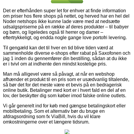
Det er efterhånden super let for enhver at finde information
om priser hos flere shops på nettet, og herved har en hel del
Noder netshops ikke kunne lade være med at nedsætte
udsalgspriserne på en række af deres produkter – til babyer
og børn, og ligeledes også til herrer og damer –
eftertrykkeligt, og endda nogle gange love portofri levering.
Til gengæld kan det til hver en tid blive tiden værd at
sammenholde diverse e-shops efter rabat på Saxofonen och
jag 1 inden du gennemfører din bestilling, sådan at du ikke
er i tvivl om at indhente den mindst kostelige pris.
Man må alligevel være så påvagt, at når en webshop
afhænder et produkt til en pris som er usædvanlig tiltalende,
så bør det for det meste være et bevis på en bedragerisk
online butik. Betalinger med kort er i hvert fald en del af en
lov, der beskytter dig som køber imod falske online outlets.
Vi går generelt ind for køb med gængse betalingskort eller
mobilbetaling. Som et alternativ bør du bruge en
afdragsordning som fx ViaBill, hvis du vil klare
omkostningerne over et længere tidsrum.