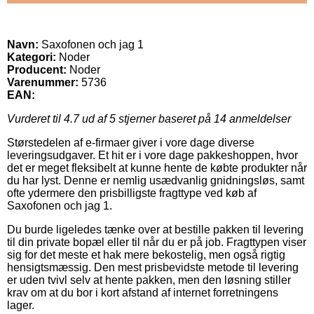
Navn:
Saxofonen och jag 1
Kategori:
Noder
Producent:
Noder
Varenummer:
5736
EAN:
Vurderet til
4.7
ud af 5 stjerner baseret på
14
anmeldelser
Størstedelen af e-firmaer giver i vore dage diverse
leveringsudgaver. Et hit er i vore dage pakkeshoppen, hvor
det er meget fleksibelt at kunne hente de købte produkter når
du har lyst. Denne er nemlig usædvanlig gnidningsløs, samt
ofte ydermere den prisbilligste fragttype ved køb af
Saxofonen och jag 1.
Du burde ligeledes tænke over at bestille pakken til levering
til din private bopæl eller til når du er på job. Fragttypen viser
sig for det meste et hak mere bekostelig, men også rigtig
hensigtsmæssig. Den mest prisbevidste metode til levering
er uden tvivl selv at hente pakken, men den løsning stiller
krav om at du bor i kort afstand af internet forretningens
lager.