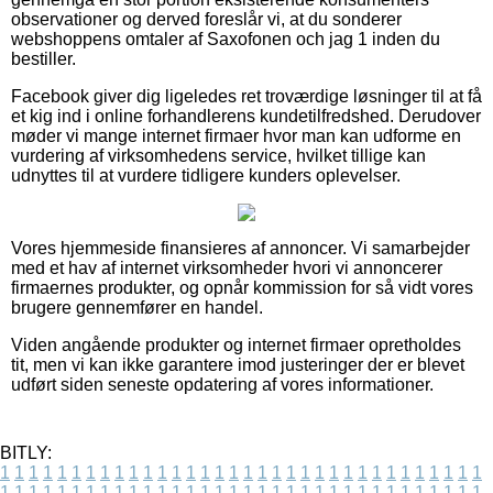
observationer og derved foreslår vi, at du sonderer
webshoppens omtaler af Saxofonen och jag 1 inden du
bestiller.
Facebook giver dig ligeledes ret troværdige løsninger til at få
et kig ind i online forhandlerens kundetilfredshed. Derudover
møder vi mange internet firmaer hvor man kan udforme en
vurdering af virksomhedens service, hvilket tillige kan
udnyttes til at vurdere tidligere kunders oplevelser.
Vores hjemmeside finansieres af annoncer. Vi samarbejder
med et hav af internet virksomheder hvori vi annoncerer
firmaernes produkter, og opnår kommission for så vidt vores
brugere gennemfører en handel.
Viden angående produkter og internet firmaer opretholdes
tit, men vi kan ikke garantere imod justeringer der er blevet
udført siden seneste opdatering af vores informationer.
BITLY:
1
1
1
1
1
1
1
1
1
1
1
1
1
1
1
1
1
1
1
1
1
1
1
1
1
1
1
1
1
1
1
1
1
1
1
1
1
1
1
1
1
1
1
1
1
1
1
1
1
1
1
1
1
1
1
1
1
1
1
1
1
1
1
1
1
1
1
1