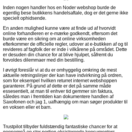
Inden nogen handler hos en Noder webshop burde de
egentlig bese butikkens handelsaftale, dog er det gerne ikke
specielt ophidsende.
En anden mulighed kunne være at finde ud af hvorvidt
online forhandleren er e-mærke godkendt, eftersom det
burde være en sikring om at online virksomheden
efterkommer de officielle regler, udover at e-butikken af og til
revideres af fagfolk der er inde i vilkårene på området. Dette
er desuden din chance for at blive hjulpet, såfremt du
forvoldes dilemmaer med din bestilling.
I øvrigt foreslår vi at du er omhyggelig omkring de mest
aktuelle retningslinjer der kan have indvirkning på ordren,
som for eksempel hvilken returret internet webshoppen
garanterer. På grund af dette er det på samme måde
essesentielt, at man til enhver tid gemmer sin faktura,
således man i fremtiden kan dokumentere handlen af
Saxofonen och jag 1, uafhængig om man søger produkter til
en voksen eller et barn.
Trustpilot tilbyder fuldstændig fantastiske chancer for at
gennemgå en stor portion eksisterende konsumenters