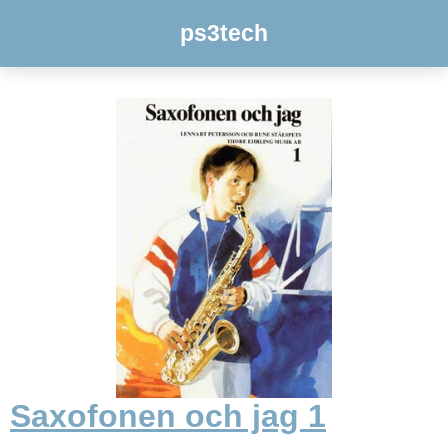
ps3tech
Saxofonen och jag 1