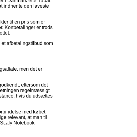
er i Danmark efter rabat
at indhente den laveste
ter til en pris som er
. Kortbetalinger er trods
ttet.
e et afbetalingstilbud som
gsaftale, men det er
 godkendt, eftersom det
orretningen regelmæssigt
istance, hvis du udsættes
orbindelse med købet,
ge relevant, at man til
af Scaly Notebook