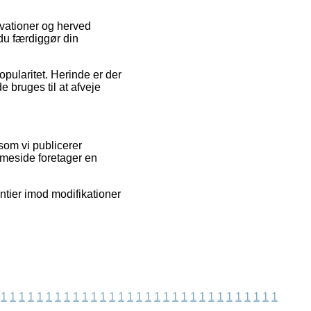
rvationer og herved
du færdiggør din
opularitet. Herinde er der
 bruges til at afveje
som vi publicerer
mmeside foretager en
ntier imod modifikationer
1
1
1
1
1
1
1
1
1
1
1
1
1
1
1
1
1
1
1
1
1
1
1
1
1
1
1
1
1
1
1