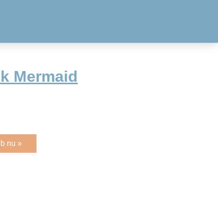
ok Mermaid
b nu »