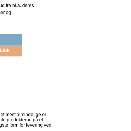
 fra bl.a. deres
mer og
Link
Det mest almindelige er
ente produkterne på et
gste form for levering ved