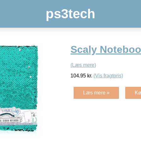
ps3tech
Scaly Notebo
(Læs mere)
104.95
kr.
(Vis fragtpris)
Læs mere »
Kø