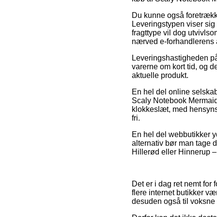
Du kunne også foretrække a
Leveringstypen viser sig 
fragttype vil dog utvivlso
nærved e-forhandlerens 
Leveringshastigheden på 
varerne om kort tid, og d
aktuelle produkt.
En hel del online selska
Scaly Notebook Mermaid, 
klokkeslæt, med hensynsta
fri.
En hel del webbutikker yd
alternativ bør man tage d
Hillerød eller Hinnerup – 
Det er i dag ret nemt for 
flere internet butikker væ
desuden også til voksne 