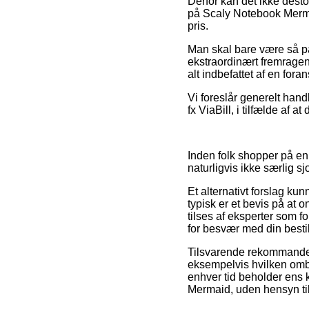
Derfor kan det ikke desto
på Scaly Notebook Mermai
pris.
Man skal bare være så påp
ekstraordinært fremragen
alt indbefattet af en for
Vi foreslår generelt hand
fx ViaBill, i tilfælde af a
Inden folk shopper på en
naturligvis ikke særlig sjo
Et alternativt forslag ku
typisk er et bevis på at 
tilses af eksperter som 
for besvær med din bestil
Tilsvarende rekommandere
eksempelvis hvilken ombytn
enhver tid beholder ens k
Mermaid, uden hensyn til 