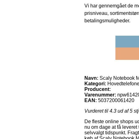
Vi har gennemgået de mes
prisniveau, sortimentstø
betalingsmuligheder.
Navn:
Scaly Notebook 
Kategori:
Hovedtelefone
Producent:
Varenummer:
npw6142
EAN:
5037200061420
Vurderet til
4.3
ud af 5 st
De fleste online shops u
nu om dage at få leveret t
selvvalgt tidspunkt. Frag
køb af Scaly Notebook 