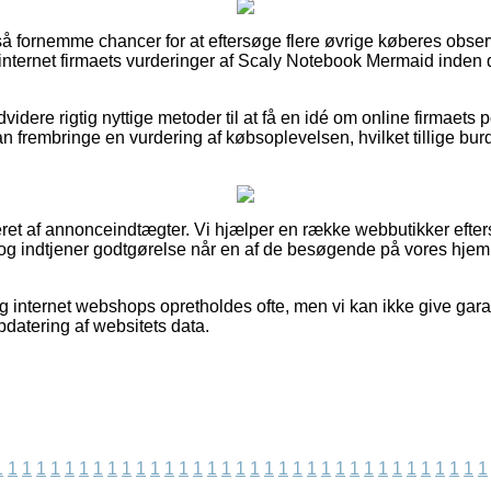
et så fornemme chancer for at eftersøge flere øvrige køberes obse
r internet firmaets vurderinger af Scaly Notebook Mermaid inden 
idere rigtig nyttige metoder til at få en idé om online firmaets p
 frembringe en vurdering af købsoplevelsen, hvilket tillige burde
eret af annonceindtægter. Vi hjælper en række webbutikker efter
 og indtjener godtgørelse når en af de besøgende på vores hje
og internet webshops opretholdes ofte, men vi kan ikke give gara
opdatering af websitets data.
1
1
1
1
1
1
1
1
1
1
1
1
1
1
1
1
1
1
1
1
1
1
1
1
1
1
1
1
1
1
1
1
1
1
1