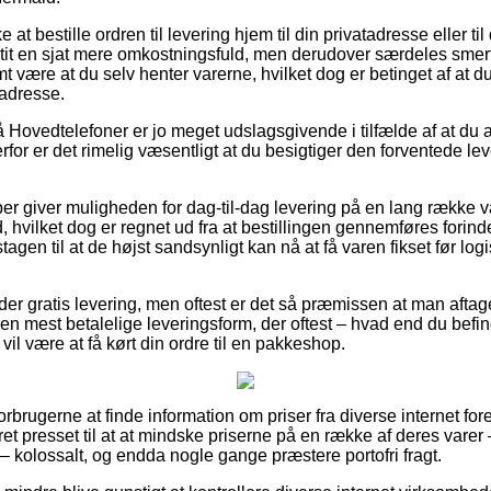
t bestille ordren til levering hjem til din privatadresse eller til
tit en sjat mere omkostningsfuld, men derudover særdeles smerte
mt være at du selv henter varerne, hvilket dog er betinget af at du
adresse.
Hovedtelefoner er jo meget udslagsgivende i tilfælde af at du 
erfor er det rimelig væsentligt at du besigtiger den forventede le
ber giver muligheden for dag-til-dag levering på en lang række
hvilket dog er regnet ud fra at bestillingen gennemføres forind
gen til at de højst sandsynligt kan nå at få varen fikset før lo
er gratis levering, men oftest er det så præmissen at man aftage
en mest betalelige leveringsform, der oftest – hvad end du befi
vil være at få kørt din ordre til en pakkeshop.
forbrugerne at finde information om priser fra diverse internet for
ret presset til at at mindske priserne på en række af deres varer 
– kolossalt, og endda nogle gange præstere portofri fragt.