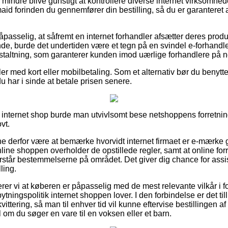
 mindre blive gunstigt at kontrollere diverse internet virksomhed
d forinden du gennemfører din bestilling, så du er garanteret 
asselig, at såfremt en internet forhandler afsætter deres produk
de, burde det undertiden være et tegn på en svindel e-forhandler
anstaltning, som garanterer kunden imod uærlige forhandlere på ne
ler med kort eller mobilbetaling. Som et alternativ bør du benytt
t du har i sinde at betale prisen senere.
 internet shop burde man utvivlsomt bese netshoppens forretnin
vt.
nne derfor være at bemærke hvorvidt internet firmaet er e-mærke
online shoppen overholder de opstillede regler, samt at online f
forstår bestemmelserne på området. Det giver dig chance for ass
ling.
r vi at køberen er påpasselig med de mest relevante vilkår i f
ingspolitik internet shoppen lover. I den forbindelse er det tilli
vittering, så man til enhver tid vil kunne eftervise bestillingen 
om du søger en vare til en voksen eller et barn.