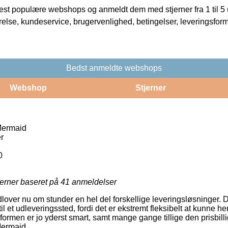
t populære webshops og anmeldt dem med stjerner fra 1 til 5 ud
rrelse, kundeservice, brugervenlighed, betingelser, leveringsfor
Bedst anmeldte webshops
Webshop
Stjerner
Mermaid
r
0
jerner baseret på
41
anmeldelser
dlover nu om stunder en hel del forskellige leveringsløsninger. 
il et udleveringssted, fordi det er ekstremt fleksibelt at kunne h
tformen er jo yderst smart, samt mange gange tillige den prisbilli
Mermaid.