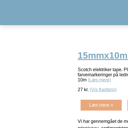
15mmx10m 
Scotch elektriker tape. P
farvemarkeringer på ledn
10m
(Læs mere)
27
kr.
(Vis fragtpris)
Læs mere »
Vi har gennemgået de mes