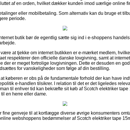
luttet af en orden, hvilket dækker kunden imod uærlige online fi
etalinger eller mobilbetaling. Som alternativ kan du bruge et tilbud
gere periode.
 internet butik bør de egentlig sætte sig ind i e-shoppens handel
arbejde.
ære at tjekke om internet butikken er e-mærket medlem, hvilke
rmaet respekterer den officielle danske lovgivning, samt at intern
der er meget fortrolige lovgivningen. Dette er desuden en god 
sættes for vanskeligheder som følge af din bestilling.
or at køberen er obs på de fundamentale forhold der kan have ind
olitik e-handlen tilsikrer. I relation til det er det ligeledes rel
å man til enhver tid kan bekræfte sit køb af Scotch elektriker t
til en herre eller dame.
er fine genveje til at kortlægge diverse øvrige konsumenters omt
går online webshoppens bedømmelser af Scotch elektriker tape 