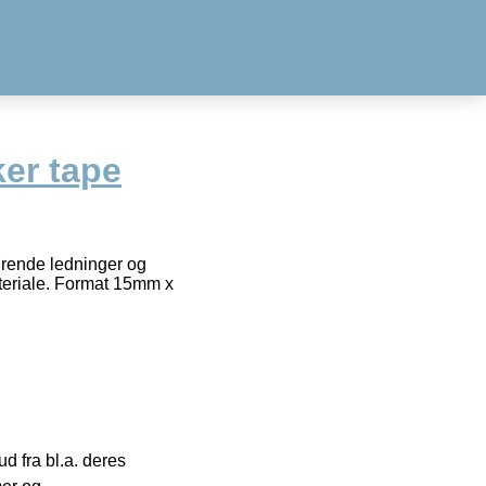
ker tape
førende ledninger og
ateriale. Format 15mm x
 fra bl.a. deres