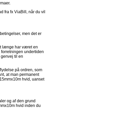
rmaer.
 fra fx ViaBill, når du vil
sbetingelser, men det er
t længe har været en
et forretningen undertiden
genvej til en
flydelse på ordren, som
evant, at man permanent
ape 15mmx10m hvid, uanset
aler og af den grund
15mmx10m hvid inden du