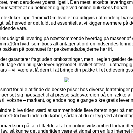
ret, men derudover yderst ligetil. Den mest letkøbte leveringsmå
rudsætter at du befinder dig lige ved online butikkens bopæl.
elektriker tape 15mmx10m hvid er naturligvis ualmindeligt væsent
t, så herved er det fuldt ud essentielt at vi kigger nærmere på 
ældende vare.
ller udsigt til levering på næstkommende hverdag på masser af 
5mmx10m hvid, som trods alt antager at ordren indsendes forinden
få pakken på posthuset før pakkemedarbejderne har fri.
der garanterer fragt uden omkostninger, men i reglen gælder det
å du tage den billigste leveringsmodel, hvilket oftest – uafhængi
rs – vil være at få dem til at bringe din pakke til et udleveringss
 smart for alle at finde de bedste priser hos diverse forretninger 
rmaer set sig nødsaget til at presse salgsværdien på en række af 
til voksne – markant, og endda nogle gange sikre gratis leverin
indre blive tiden værd at sammenholde flere forretninger på nett
5mmx10m hvid inden du køber, sådan at du er tryg ved at modtage
mærksom på, at i tilfælde af at en online virksomhed forhandler
g lav, så kunne det undertiden være et signal om en fup internet