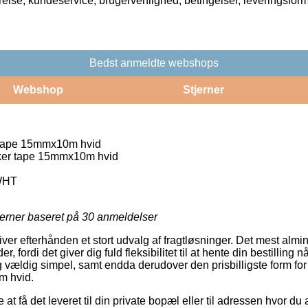
rrelse, kundeservice, brugervenlighed, betingelser, leveringsfor
Bedst anmeldte webshops
Webshop
Stjerner
r tape 15mmx10m hvid
iker tape 15mmx10m hvid
WHT
jerner baseret på
30
anmeldelser
giver efterhånden et stort udvalg af fragtløsninger. Det mest al
, fordi det giver dig fuld fleksibilitet til at hente din bestilling nå
 vældig simpel, samt endda derudover den prisbilligste form for
m hvid.
t få det leveret til din private bopæl eller til adressen hvor du 