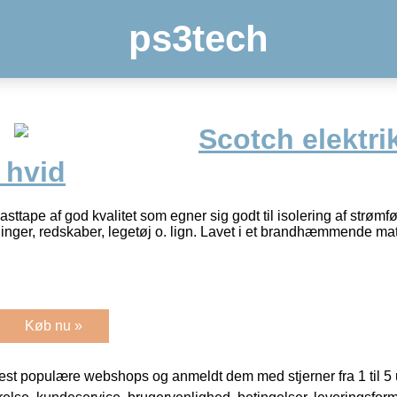
ps3tech
Scotch elektri
hvid
lasttape af god kvalitet som egner sig godt til isolering af strøm
inger, redskaber, legetøj o. lign. Lavet i et brandhæmmende m
Køb nu »
t populære webshops og anmeldt dem med stjerner fra 1 til 5 ud