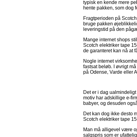
typisk en kende mere peb
hente pakken, som dog fo
Fragtperioden på Scotch 
bruge pakken øjeblikkelig
leveringstid på den påg
Mange internet shops sti
Scotch elektriker tape 1
de garanteret kan nå at 
Nogle internet virksomhe
fastsat beløb. I øvrigt m
på Odense, Varde eller Aa
Det er i dag ualmindeligt
motiv har adskillige e-fi
babyer, og desuden også 
Det kan dog ikke desto m
Scotch elektriker tape 1
Man må alligevel være op
salgspris som er ufatteli