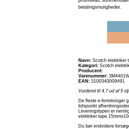
prisniveau, sortimentstø
betalingsmuligheder.
Navn:
Scotch elektrike
Kategori:
Scotch elektr
Producent:
Varenummer:
3M4401
EAN:
3100340009491
Vurderet til
4.7
ud af 5 st
De fleste e-forretninger 
tidspunkt afhentningssteder
Leveringstypen er nemlig
elektriker tape 15mmx10
Du bør endvidere forsøge a