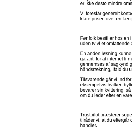
er ikke desto mindre oms
Vi foreslår generelt kortb
klare prisen over en læn
Før folk bestiller hos en
uden tvivl et omfattende 
En anden løsning kunne v
garanti for at internet fi
gennemses af sagkyndige 
håndsrækning, ifald du ud
Tilsvarende går vi ind f
eksempelvis hvilken byttep
bevarer sin kvittering, s
om du leder efter en vare 
Trustpilot præsterer sup
tilråder vi, at du efter
handler.