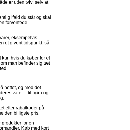
de er uden tvivl selv at
lig ifald du står og skal
den forventede
varer, eksempelvis
 et givent tidspunkt, så
 kun hvis du køber for et
g om man befinder sig tæt
ted.
på nettet, og med det
deres varer – til børn og
g.
et efter rabatkoder på
 den billigste pris.
 produkter for en
 forhandler. Køb med kort