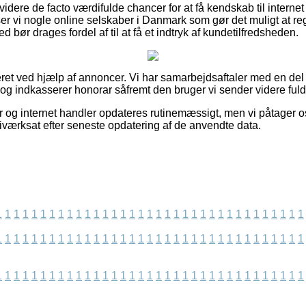
ere de facto værdifulde chancer for at få kendskab til internet
 vi nogle online selskaber i Danmark som gør det muligt at regis
med bør drages fordel af til at få et indtryk af kundetilfredsheden.
ret ved hjælp af annoncer. Vi har samarbejdsaftaler med en del 
 og indkasserer honorar såfremt den bruger vi sender videre fuldf
r og internet handler opdateres rutinemæssigt, men vi påtager os
r iværksat efter seneste opdatering af de anvendte data.
1
1
1
1
1
1
1
1
1
1
1
1
1
1
1
1
1
1
1
1
1
1
1
1
1
1
1
1
1
1
1
1
1
1
1
1
1
1
1
1
1
1
1
1
1
1
1
1
1
1
1
1
1
1
1
1
1
1
1
1
1
1
1
1
1
1
1
1
1
1
1
1
1
1
1
1
1
1
1
1
1
1
1
1
1
1
1
1
1
1
1
1
1
1
1
1
1
1
1
1
1
1
1
1
1