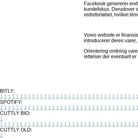
Facebook genererer endvid
kundefokus. Derudover ser
ordreforløbet, hvilket til
Vores website er finansie
introducerer deres varer,
Orientering omkring vare
rettelser der eventuelt e
BITLY:
1
1
1
1
1
1
1
1
1
1
1
1
1
1
1
1
1
1
1
1
1
1
1
1
1
1
1
1
1
1
1
1
1
1
SPOTIFY:
1
1
1
1
1
1
1
1
1
1
1
1
1
1
1
1
1
1
1
1
1
1
1
1
1
1
1
1
1
1
1
1
1
1
CUTTLY BIO:
1
1
1
1
1
1
1
1
1
1
1
1
1
1
1
1
1
1
1
1
1
1
1
1
1
1
1
1
1
1
1
1
1
1
1
CUTTLY OLD:
1