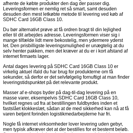
afhente de købte produkter den dag der passer dig.
Leveringsformen er nemlig ret så smart, samt desuden
desuden den mest letkøbte metode til levering ved køb af
SDHC Card 16GB Class 10.
Du bør alternativt prøve at få ordren bragt til din lejlighed
eller til dit arbejdes adresse. Leveringsformen viser sig i
mange tilfælde lidt mere bekostelig, men ydermere yderst
let. Den prisbilligste leveringsmulighed er unægtelig at du
selv henter pakken, men det kræver at du er i kort afstand af
internet firmaets lager.
Antal dages levering på SDHC Card 16GB Class 10 er
virkelig aktuel ifald du har brug for produkterne om få
sekunder, så derfor er det selvfølgelig fornuftigt at man finder
leveringstidspunktet på det relevante produkt.
Masser af e-shops byder på dag-til-dag levering på en
masse varer, eksempelvis SDHC Card 16GB Class 10,
hvilket regnes ud fra at bestillingen fuldbyrdes inden et
fastslået klokkeslæt, sådan at de med sikkerhed kan nå at få
varen betjent forinden logistikmedarbejderne har fri.
Nogle få internet virksomheder lover levering uden gebyr,
men typisk afkræver det at der bestilles for et bestemt beløb.