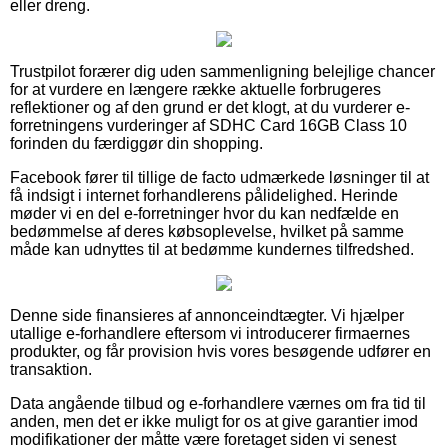
eller dreng.
Trustpilot forærer dig uden sammenligning belejlige chancer
for at vurdere en længere række aktuelle forbrugeres
reflektioner og af den grund er det klogt, at du vurderer e-
forretningens vurderinger af SDHC Card 16GB Class 10
forinden du færdiggør din shopping.
Facebook fører til tillige de facto udmærkede løsninger til at
få indsigt i internet forhandlerens pålidelighed. Herinde
møder vi en del e-forretninger hvor du kan nedfælde en
bedømmelse af deres købsoplevelse, hvilket på samme
måde kan udnyttes til at bedømme kundernes tilfredshed.
Denne side finansieres af annonceindtægter. Vi hjælper
utallige e-forhandlere eftersom vi introducerer firmaernes
produkter, og får provision hvis vores besøgende udfører en
transaktion.
Data angående tilbud og e-forhandlere værnes om fra tid til
anden, men det er ikke muligt for os at give garantier imod
modifikationer der måtte være foretaget siden vi senest