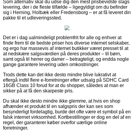
Som alternativ skal du udse dig den mest prisbevidste slags
levering, der i de fleste tilfælde – ligegyldigt om du befinder
sig i Herning, Holbæk eller Fredensborg – er at få leveret din
pakke til et udleveringssted.
Det er i dag ualmindeligt problemfrit for alle og enhver at
finde frem til de bedste priser hos diverse internet selskaber,
og ergo har massevis af internet butikker været presset til at
at nedskære salgsværdien på deres produkter – til børn,
samt også til herrer og damer – betragteligt, og endda nogle
gange garantere levering uden omkostninger.
Trods dette kan det ikke desto mindre blive lukrativt at
eftergå indtil flere e-forretninger efter udsalg på SDHC Card
16GB Class 10 forud for at du shopper, således at man er
sikker på at få den skarpeste pris.
Du skal ikke desto mindre ikke glemme, at hvis en shop
afhænder et produkt til en salgspris der kan ses som
besynderligt fordelagtig, burde det ofte være et symbol på en
falsk internet virksomhed. Kortbestillinger er dog en del af en
regel, der garanterer køber overfor uærlige online
forretninger.