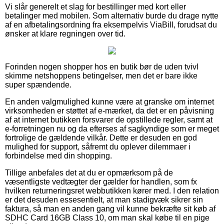
Vi slår generelt et slag for bestillinger med kort eller
betalinger med mobilen. Som alternativ burde du drage nytte
af en afbetalingsordning fra eksempelvis ViaBill, forudsat du
ønsker at klare regningen over tid.
Forinden nogen shopper hos en butik bør de uden tvivl
skimme netshoppens betingelser, men det er bare ikke
super spændende.
En anden valgmulighed kunne være at granske om internet
virksomheden er støttet af e-mærket, da det er en påvisning
af at internet butikken forsvarer de opstillede regler, samt at
e-forretningen nu og da efterses af sagkyndige som er meget
fortrolige de gældende vilkår. Dette er desuden en god
mulighed for support, såfremt du oplever dilemmaer i
forbindelse med din shopping.
Tillige anbefales det at du er opmærksom på de
væsentligste vedtægter der gælder for handlen, som fx
hvilken returneringsret webbutikken kører med. I den relation
er det desuden essesentielt, at man stadigvæk sikrer sin
faktura, så man en anden gang vil kunne bekræfte sit køb af
SDHC Card 16GB Class 10, om man skal købe til en pige