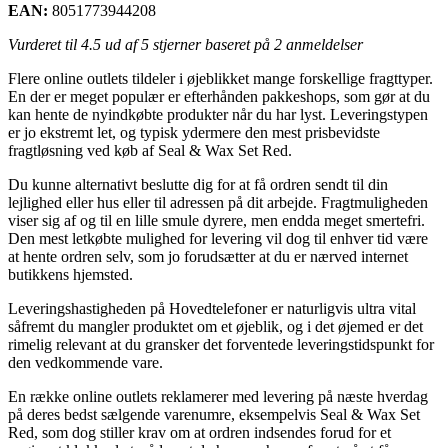
EAN:
8051773944208
Vurderet til
4.5
ud af 5 stjerner baseret på
2
anmeldelser
Flere online outlets tildeler i øjeblikket mange forskellige fragttyper.
En der er meget populær er efterhånden pakkeshops, som gør at du
kan hente de nyindkøbte produkter når du har lyst. Leveringstypen
er jo ekstremt let, og typisk ydermere den mest prisbevidste
fragtløsning ved køb af Seal & Wax Set Red.
Du kunne alternativt beslutte dig for at få ordren sendt til din
lejlighed eller hus eller til adressen på dit arbejde. Fragtmuligheden
viser sig af og til en lille smule dyrere, men endda meget smertefri.
Den mest letkøbte mulighed for levering vil dog til enhver tid være
at hente ordren selv, som jo forudsætter at du er nærved internet
butikkens hjemsted.
Leveringshastigheden på Hovedtelefoner er naturligvis ultra vital
såfremt du mangler produktet om et øjeblik, og i det øjemed er det
rimelig relevant at du gransker det forventede leveringstidspunkt for
den vedkommende vare.
En række online outlets reklamerer med levering på næste hverdag
på deres bedst sælgende varenumre, eksempelvis Seal & Wax Set
Red, som dog stiller krav om at ordren indsendes forud for et