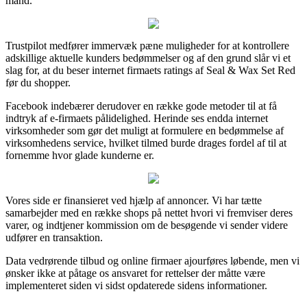
mand.
Trustpilot medfører immervæk pæne muligheder for at kontrollere
adskillige aktuelle kunders bedømmelser og af den grund slår vi et
slag for, at du beser internet firmaets ratings af Seal & Wax Set Red
før du shopper.
Facebook indebærer derudover en række gode metoder til at få
indtryk af e-firmaets pålidelighed. Herinde ses endda internet
virksomheder som gør det muligt at formulere en bedømmelse af
virksomhedens service, hvilket tilmed burde drages fordel af til at
fornemme hvor glade kunderne er.
Vores side er finansieret ved hjælp af annoncer. Vi har tætte
samarbejder med en række shops på nettet hvori vi fremviser deres
varer, og indtjener kommission om de besøgende vi sender videre
udfører en transaktion.
Data vedrørende tilbud og online firmaer ajourføres løbende, men vi
ønsker ikke at påtage os ansvaret for rettelser der måtte være
implementeret siden vi sidst opdaterede sidens informationer.