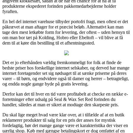
angivent klokkeslæt, sådan at de har en chance for at nå at få
produkterne ekspederet forinden pakkemedarbejderne holder
fyraften.
En hel del internet varehuse tilbyder portofri fragt, men oftest er det
påkrævet at man aftager for et præcist beløb. Alternativt kan man
tage den mest letkøbte form for levering, der oftest – uden hensyn til
om man bor tæt på Kolding, Hobro eller Ebeltoft – vil blive at få
dem til at køre din bestilling til et afhentningssted.
Det er jo efterhånden vældig fremkommeligt for folk at finde de
bedste priser hos forskellige internet selskaber, og derved har mange
internet foretagender set sig nødsaget til at sænke priserne på deres
varer – til børn, og endvidere også til damer og herrer – betragteligt,
og endda nogle gange byde på gratis levering.
Derfor kan det til hver en tid være profitabelt at checke en række e-
forretninger efter udsalg på Seal & Wax Set Red forinden du
handler, således at man er sikret at modtage den skarpeste pris.
Du skal lige meget hvad være klar over, at i tilfælde af at en butik
reklamerer produkter til salg for en pris der anses for mystisk
fordelagtig, bør det mange gange være et karakteristika der viser en
uærlig shop. Køb med gængse betalingskort er dog omfattet af en