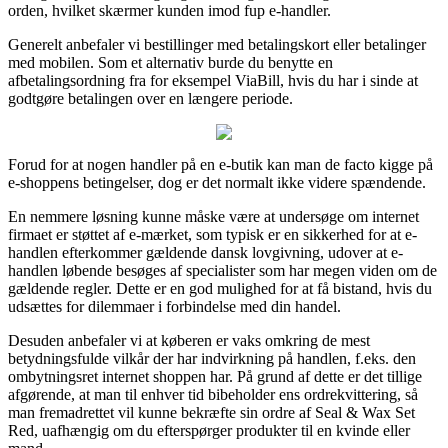
orden, hvilket skærmer kunden imod fup e-handler.
Generelt anbefaler vi bestillinger med betalingskort eller betalinger
med mobilen. Som et alternativ burde du benytte en
afbetalingsordning fra for eksempel ViaBill, hvis du har i sinde at
godtgøre betalingen over en længere periode.
Forud for at nogen handler på en e-butik kan man de facto kigge på
e-shoppens betingelser, dog er det normalt ikke videre spændende.
En nemmere løsning kunne måske være at undersøge om internet
firmaet er støttet af e-mærket, som typisk er en sikkerhed for at e-
handlen efterkommer gældende dansk lovgivning, udover at e-
handlen løbende besøges af specialister som har megen viden om de
gældende regler. Dette er en god mulighed for at få bistand, hvis du
udsættes for dilemmaer i forbindelse med din handel.
Desuden anbefaler vi at køberen er vaks omkring de mest
betydningsfulde vilkår der har indvirkning på handlen, f.eks. den
ombytningsret internet shoppen har. På grund af dette er det tillige
afgørende, at man til enhver tid bibeholder ens ordrekvittering, så
man fremadrettet vil kunne bekræfte sin ordre af Seal & Wax Set
Red, uafhængig om du efterspørger produkter til en kvinde eller