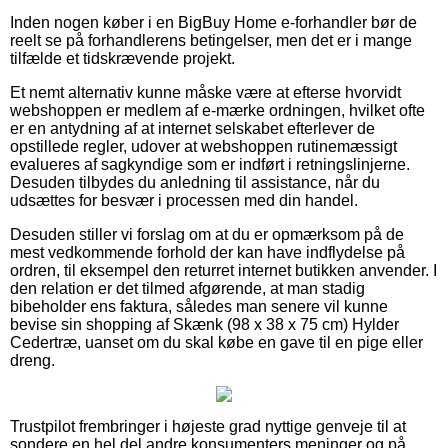
Inden nogen køber i en BigBuy Home e-forhandler bør de
reelt se på forhandlerens betingelser, men det er i mange
tilfælde et tidskrævende projekt.
Et nemt alternativ kunne måske være at efterse hvorvidt
webshoppen er medlem af e-mærke ordningen, hvilket ofte
er en antydning af at internet selskabet efterlever de
opstillede regler, udover at webshoppen rutinemæssigt
evalueres af sagkyndige som er indført i retningslinjerne.
Desuden tilbydes du anledning til assistance, når du
udsættes for besvær i processen med din handel.
Desuden stiller vi forslag om at du er opmærksom på de
mest vedkommende forhold der kan have indflydelse på
ordren, til eksempel den returret internet butikken anvender. I
den relation er det tilmed afgørende, at man stadig
bibeholder ens faktura, således man senere vil kunne
bevise sin shopping af Skænk (98 x 38 x 75 cm) Hylder
Cedertræ, uanset om du skal købe en gave til en pige eller
dreng.
Trustpilot frembringer i højeste grad nyttige genveje til at
sondere en hel del andre konsumenters meninger og på