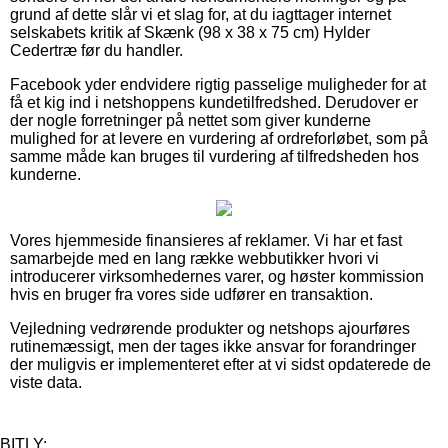
grund af dette slår vi et slag for, at du iagttager internet
selskabets kritik af Skænk (98 x 38 x 75 cm) Hylder
Cedertræ før du handler.
Facebook yder endvidere rigtig passelige muligheder for at
få et kig ind i netshoppens kundetilfredshed. Derudover er
der nogle forretninger på nettet som giver kunderne
mulighed for at levere en vurdering af ordreforløbet, som på
samme måde kan bruges til vurdering af tilfredsheden hos
kunderne.
Vores hjemmeside finansieres af reklamer. Vi har et fast
samarbejde med en lang række webbutikker hvori vi
introducerer virksomhedernes varer, og høster kommission
hvis en bruger fra vores side udfører en transaktion.
Vejledning vedrørende produkter og netshops ajourføres
rutinemæssigt, men der tages ikke ansvar for forandringer
der muligvis er implementeret efter at vi sidst opdaterede de
viste data.
BITLY: