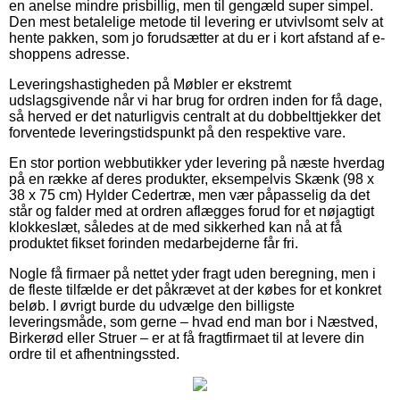
en anelse mindre prisbillig, men til gengæld super simpel.
Den mest betalelige metode til levering er utvivlsomt selv at
hente pakken, som jo forudsætter at du er i kort afstand af e-
shoppens adresse.
Leveringshastigheden på Møbler er ekstremt
udslagsgivende når vi har brug for ordren inden for få dage,
så herved er det naturligvis centralt at du dobbelttjekker det
forventede leveringstidspunkt på den respektive vare.
En stor portion webbutikker yder levering på næste hverdag
på en række af deres produkter, eksempelvis Skænk (98 x
38 x 75 cm) Hylder Cedertræ, men vær påpasselig da det
står og falder med at ordren aflægges forud for et nøjagtigt
klokkeslæt, således at de med sikkerhed kan nå at få
produktet fikset forinden medarbejderne får fri.
Nogle få firmaer på nettet yder fragt uden beregning, men i
de fleste tilfælde er det påkrævet at der købes for et konkret
beløb. I øvrigt burde du udvælge den billigste
leveringsmåde, som gerne – hvad end man bor i Næstved,
Birkerød eller Struer – er at få fragtfirmaet til at levere din
ordre til et afhentningssted.