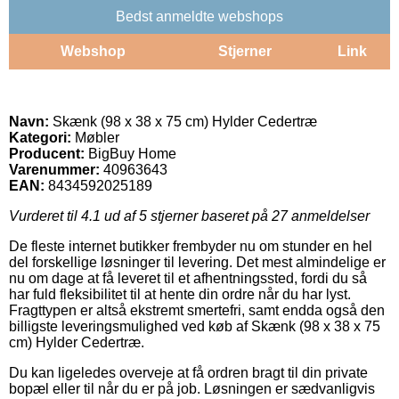
Bedst anmeldte webshops
Webshop
Stjerner
Link
Navn:
Skænk (98 x 38 x 75 cm) Hylder Cedertræ
Kategori:
Møbler
Producent:
BigBuy Home
Varenummer:
40963643
EAN:
8434592025189
Vurderet til
4.1
ud af 5 stjerner baseret på
27
anmeldelser
De fleste internet butikker frembyder nu om stunder en hel
del forskellige løsninger til levering. Det mest almindelige er
nu om dage at få leveret til et afhentningssted, fordi du så
har fuld fleksibilitet til at hente din ordre når du har lyst.
Fragttypen er altså ekstremt smertefri, samt endda også den
billigste leveringsmulighed ved køb af Skænk (98 x 38 x 75
cm) Hylder Cedertræ.
Du kan ligeledes overveje at få ordren bragt til din private
bopæl eller til når du er på job. Løsningen er sædvanligvis