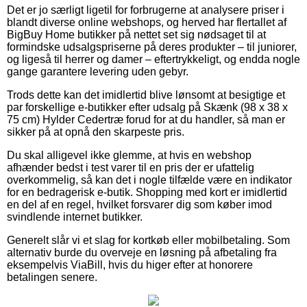
Det er jo særligt ligetil for forbrugerne at analysere priser i
blandt diverse online webshops, og herved har flertallet af
BigBuy Home butikker på nettet set sig nødsaget til at
formindske udsalgspriserne på deres produkter – til juniorer,
og ligeså til herrer og damer – eftertrykkeligt, og endda nogle
gange garantere levering uden gebyr.
Trods dette kan det imidlertid blive lønsomt at besigtige et
par forskellige e-butikker efter udsalg på Skænk (98 x 38 x
75 cm) Hylder Cedertræ forud for at du handler, så man er
sikker på at opnå den skarpeste pris.
Du skal alligevel ikke glemme, at hvis en webshop
afhænder bedst i test varer til en pris der er ufattelig
overkommelig, så kan det i nogle tilfælde være en indikator
for en bedragerisk e-butik. Shopping med kort er imidlertid
en del af en regel, hvilket forsvarer dig som køber imod
svindlende internet butikker.
Generelt slår vi et slag for kortkøb eller mobilbetaling. Som
alternativ burde du overveje en løsning på afbetaling fra
eksempelvis ViaBill, hvis du higer efter at honorere
betalingen senere.