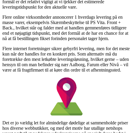
formål er det relativt vigtigt at vi tjekker det estimerede
leveringstidspunkt for den aktuelle vare.
Flere online virksomheder annoncerer 1 hverdags levering på en
masse varer, eksempelvis Skærmbeskyttelse til PS Vita. Front +
Back., hvilket står og falder med at handlen gemmenføres tidligere
end et nøjagtigt tidspunkt, med det formål at de har en chance for at
nå at få bestillingen fikset forinden personalet tager hjem.
Flere internet forretninger sikrer gebyrfri levering, men for det meste
kun når der handles for en konkret pris. Som alternativ må du
foretrække den mest letkøbte leveringsløsning, hvilket gerne – uden
hensyn til om man befinder sig nær Aalborg, Farum eller Nivå – vil
være at få fragtfirmaet til at køre din ordre til et afhentningssted.
Det er jo vældig let for almindelige dødelige at sammenholde priser
hos diverse webbutikker, og med det motiv har utallige netshops