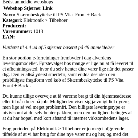
Bedst anmeldte webshops
Webshop
Stjerner
Link
Navn:
Skærmbeskyttelse til PS Vita. Front + Back.
Kategori:
Elektronik > Tilbehoer
Producent:
Varenummer:
1013
EAN:
Vurderet til
4.4
ud af 5 stjerner baseret på
49
anmeldelser
En stor portion e-forretninger frembyder i dag alverdens
leveringsmodeller. Førstevalget hos mange er lige nu at få leveret til
et afhentningssted, hvor du selv henter dine varer lige når det passer
dig. Den er altså yderst smertefri, samt endda desuden den
prisbilligste fragtform ved køb af Skærmbeskyttelse til PS Vita.
Front + Back..
Du kunne tillige overveje at få varerne bragt til din hjemmeadresse
eller til når du er på job. Muligheden viser sig jævnligt lidt dyrere,
men lige så vel meget problemfri. Den billigste leveringstype er
utvivlsomt at du selv henter pakken, men den mulighed betinges af
at du har bopæl med kort afstand til internet virksomhedens lager.
Fragtperioden på Elektronik > Tilbehoer er jo meget afgørende i
tilfælde af at vi har brug for dine nye varer nu og her, og med det