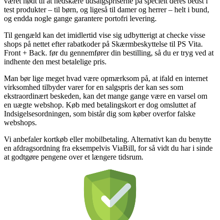
været nødt til at nedskære udsalgspriserne på specielt deres bedst i
test produkter – til børn, og ligeså til damer og herrer – helt i bund,
og endda nogle gange garantere portofri levering.
Til gengæld kan det imidlertid vise sig udbytterigt at checke visse
shops på nettet efter rabatkoder på Skærmbeskyttelse til PS Vita.
Front + Back. før du gennemfører din bestilling, så du er tryg ved at
indhente den mest betalelige pris.
Man bør lige meget hvad være opmærksom på, at ifald en internet
virksomhed tilbyder varer for en salgspris der kan ses som
ekstraordinært beskeden, kan det mange gange være en varsel om
en uægte webshop. Køb med betalingskort er dog omsluttet af
Indsigelsesordningen, som bistår dig som køber overfor falske
webshops.
Vi anbefaler kortkøb eller mobilbetaling. Alternativt kan du benytte
en afdragsordning fra eksempelvis ViaBill, for så vidt du har i sinde
at godtgøre pengene over et længere tidsrum.