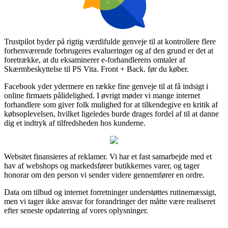
Trustpilot byder på rigtig værdifulde genveje til at kontrollere flere
forhenværende forbrugeres evalueringer og af den grund er det at
foretrække, at du eksaminerer e-forhandlerens omtaler af
Skærmbeskyttelse til PS Vita. Front + Back. før du køber.
Facebook yder ydermere en række fine genveje til at få indsigt i
online firmaets pålidelighed. I øvrigt møder vi mange internet
forhandlere som giver folk mulighed for at tilkendegive en kritik af
købsoplevelsen, hvilket ligeledes burde drages fordel af til at danne
dig et indtryk af tilfredsheden hos kunderne.
Websitet finansieres af reklamer. Vi har et fast samarbejde med et
hav af webshops og markedsfører butikkernes varer, og tager
honorar om den person vi sender videre gennemfører en ordre.
Data om tilbud og internet forretninger understøttes rutinemæssigt,
men vi tager ikke ansvar for forandringer der måtte være realiseret
efter seneste opdatering af vores oplysninger.