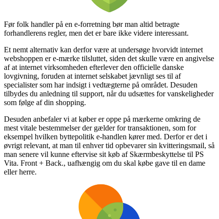
Før folk handler på en e-forretning bør man altid betragte
forhandlerens regler, men det er bare ikke videre interessant.
Et nemt alternativ kan derfor være at undersøge hvorvidt internet
webshoppen er e-mærke tilsluttet, siden det skulle være en angivelse
af at internet virksomheden efterlever den officielle danske
lovgivning, foruden at internet selskabet jævnligt ses til af
specialister som har indsigt i vedtægterne på området. Desuden
tilbydes du anledning til support, når du udsættes for vanskeligheder
som følge af din shopping.
Desuden anbefaler vi at køber er oppe på mærkerne omkring de
mest vitale bestemmelser der gælder for transaktionen, som for
eksempel hvilken byttepolitik e-handlen kører med. Derfor er det i
øvrigt relevant, at man til enhver tid opbevarer sin kvitteringsmail, så
man senere vil kunne eftervise sit køb af Skærmbeskyttelse til PS
Vita. Front + Back., uafhængig om du skal købe gave til en dame
eller herre.