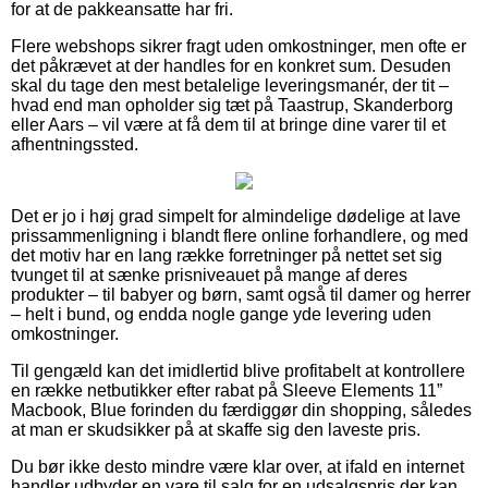
for at de pakkeansatte har fri.
Flere webshops sikrer fragt uden omkostninger, men ofte er
det påkrævet at der handles for en konkret sum. Desuden
skal du tage den mest betalelige leveringsmanér, der tit –
hvad end man opholder sig tæt på Taastrup, Skanderborg
eller Aars – vil være at få dem til at bringe dine varer til et
afhentningssted.
Det er jo i høj grad simpelt for almindelige dødelige at lave
prissammenligning i blandt flere online forhandlere, og med
det motiv har en lang række forretninger på nettet set sig
tvunget til at sænke prisniveauet på mange af deres
produkter – til babyer og børn, samt også til damer og herrer
– helt i bund, og endda nogle gange yde levering uden
omkostninger.
Til gengæld kan det imidlertid blive profitabelt at kontrollere
en række netbutikker efter rabat på Sleeve Elements 11”
Macbook, Blue forinden du færdiggør din shopping, således
at man er skudsikker på at skaffe sig den laveste pris.
Du bør ikke desto mindre være klar over, at ifald en internet
handler udbyder en vare til salg for en udsalgspris der kan