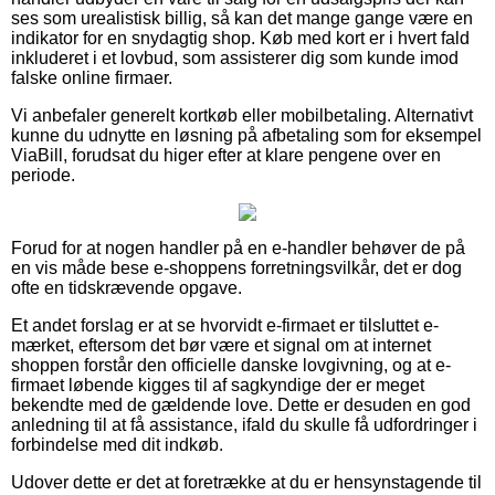
ses som urealistisk billig, så kan det mange gange være en
indikator for en snydagtig shop. Køb med kort er i hvert fald
inkluderet i et lovbud, som assisterer dig som kunde imod
falske online firmaer.
Vi anbefaler generelt kortkøb eller mobilbetaling. Alternativt
kunne du udnytte en løsning på afbetaling som for eksempel
ViaBill, forudsat du higer efter at klare pengene over en
periode.
Forud for at nogen handler på en e-handler behøver de på
en vis måde bese e-shoppens forretningsvilkår, det er dog
ofte en tidskrævende opgave.
Et andet forslag er at se hvorvidt e-firmaet er tilsluttet e-
mærket, eftersom det bør være et signal om at internet
shoppen forstår den officielle danske lovgivning, og at e-
firmaet løbende kigges til af sagkyndige der er meget
bekendte med de gældende love. Dette er desuden en god
anledning til at få assistance, ifald du skulle få udfordringer i
forbindelse med dit indkøb.
Udover dette er det at foretrække at du er hensynstagende til