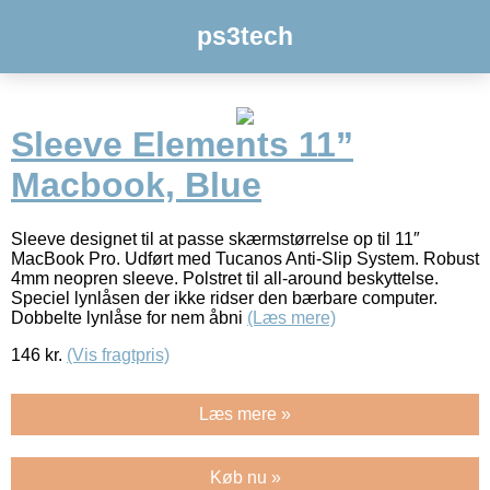
ps3tech
Sleeve Elements 11”
Macbook, Blue
Sleeve designet til at passe skærmstørrelse op til 11″
MacBook Pro. Udført med Tucanos Anti-Slip System. Robust
4mm neopren sleeve. Polstret til all-around beskyttelse.
Speciel lynlåsen der ikke ridser den bærbare computer.
Dobbelte lynlåse for nem åbni
(Læs mere)
146
kr.
(Vis fragtpris)
Læs mere »
Køb nu »