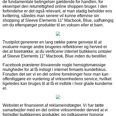
de fundamentale betingelser gældende for handlen, for
eksempel den returrettighed online shoppen bruger. I den
forbindelse er det også relevant, at man stadig beholder ens
kvittering, således man senere vil kunne eftervise sin
shopping af Sleeve Elements 11” Macbook, Blue, uafhængig
om du efterspørger produkter til en voksen eller et barn.
Trustpilot genererer en lang række pæne genveje til at
evaluere mange andre brugeres reflektioner og herved er
det at foretrække, at du verificerer internet butikkens omtaler
af Sleeve Elements 11” Macbook, Blue inden du bestiller.
Facebook præsterer tilsvarende nogle hensigtsmæssige
muligheder for at få indsigt i internet firmaets kundefokus.
Foruden det ser vi en del online forretninger hvor man kan
offentliggøre en vurdering af virksomhedens service, hvilket
ligeledes kan bruges til at få et indblik i hvor glade kunderne
er.
Websitet er finansieret af reklameindtægter. Vi har tætte
samarbejder med en del online virksomheder derved at vi
formidler butikkernes produkter, og indkasserer honorar