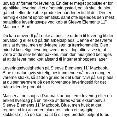
udvalg af former for levering. En der er meget populær er for
øjeblikket levering til et afhentningssted, og så skal du blot
gå forbi efter de købte produkter når der er tid til det. Den er
nemlig ekstremt uproblematisk, samt ofte ligeledes den mest
betalelige leveringstype ved køb af Sleeve Elements 11”
Macbook, Blue.
Du kan omvendt påtænke at bestille ordren til levering til din
privatbolig eller ud på din arbejdsplads. Denne er desværre
en sjat dyrere, men endvidere særligt fremkommelig. Den
mindst kostelige leveringsversion vil dog altid vise sig at
være at du selv henter pakken, men den mulighed betinges
af at du lever med kort afstand til internet shoppens lager.
Leveringsdygtigheden på Sleeve Elements 11” Macbook,
Blue er naturligvis virkelig bestemmende når man mangler
varerne straks, så af den grund er det uden tvivl på sin plads
at du ser nærmere på den forventede leveringstid for det
pågældende produkt.
Masser af netshops i Danmark annoncerer levering efter en
enkelt hverdag på en række af deres varer, eksempelvis
Sleeve Elements 11” Macbook, Blue, men husk at det
regnes ud fra at ordren placeres inden et nøjagtigt
klokkeslæt, så de kan nå at få dit nye produkt betjent forud