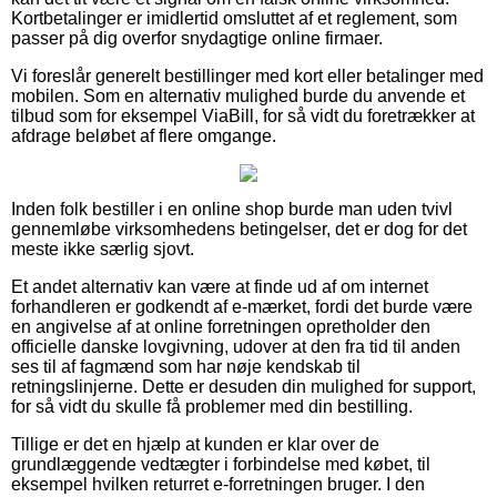
Kortbetalinger er imidlertid omsluttet af et reglement, som
passer på dig overfor snydagtige online firmaer.
Vi foreslår generelt bestillinger med kort eller betalinger med
mobilen. Som en alternativ mulighed burde du anvende et
tilbud som for eksempel ViaBill, for så vidt du foretrækker at
afdrage beløbet af flere omgange.
Inden folk bestiller i en online shop burde man uden tvivl
gennemløbe virksomhedens betingelser, det er dog for det
meste ikke særlig sjovt.
Et andet alternativ kan være at finde ud af om internet
forhandleren er godkendt af e-mærket, fordi det burde være
en angivelse af at online forretningen opretholder den
officielle danske lovgivning, udover at den fra tid til anden
ses til af fagmænd som har nøje kendskab til
retningslinjerne. Dette er desuden din mulighed for support,
for så vidt du skulle få problemer med din bestilling.
Tillige er det en hjælp at kunden er klar over de
grundlæggende vedtægter i forbindelse med købet, til
eksempel hvilken returret e-forretningen bruger. I den