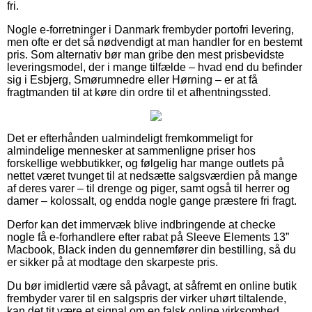
fri.
Nogle e-forretninger i Danmark frembyder portofri levering,
men ofte er det så nødvendigt at man handler for en bestemt
pris. Som alternativ bør man gribe den mest prisbevidste
leveringsmodel, der i mange tilfælde – hvad end du befinder
sig i Esbjerg, Smørumnedre eller Hørning – er at få
fragtmanden til at køre din ordre til et afhentningssted.
Det er efterhånden ualmindeligt fremkommeligt for
almindelige mennesker at sammenligne priser hos
forskellige webbutikker, og følgelig har mange outlets på
nettet været tvunget til at nedsætte salgsværdien på mange
af deres varer – til drenge og piger, samt også til herrer og
damer – kolossalt, og endda nogle gange præstere fri fragt.
Derfor kan det immervæk blive indbringende at checke
nogle få e-forhandlere efter rabat på Sleeve Elements 13”
Macbook, Black inden du gennemfører din bestilling, så du
er sikker på at modtage den skarpeste pris.
Du bør imidlertid være så påvagt, at såfremt en online butik
frembyder varer til en salgspris der virker uhørt tiltalende,
kan det tit være et signal om en falsk online virksomhed.