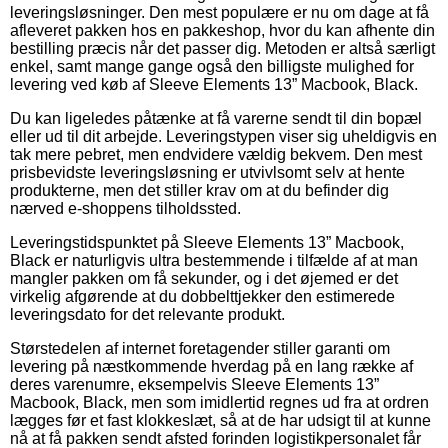
leveringsløsninger. Den mest populære er nu om dage at få
afleveret pakken hos en pakkeshop, hvor du kan afhente din
bestilling præcis når det passer dig. Metoden er altså særligt
enkel, samt mange gange også den billigste mulighed for
levering ved køb af Sleeve Elements 13” Macbook, Black.
Du kan ligeledes påtænke at få varerne sendt til din bopæl
eller ud til dit arbejde. Leveringstypen viser sig uheldigvis en
tak mere pebret, men endvidere vældig bekvem. Den mest
prisbevidste leveringsløsning er utvivlsomt selv at hente
produkterne, men det stiller krav om at du befinder dig
nærved e-shoppens tilholdssted.
Leveringstidspunktet på Sleeve Elements 13” Macbook,
Black er naturligvis ultra bestemmende i tilfælde af at man
mangler pakken om få sekunder, og i det øjemed er det
virkelig afgørende at du dobbelttjekker den estimerede
leveringsdato for det relevante produkt.
Størstedelen af internet foretagender stiller garanti om
levering på næstkommende hverdag på en lang række af
deres varenumre, eksempelvis Sleeve Elements 13”
Macbook, Black, men som imidlertid regnes ud fra at ordren
lægges før et fast klokkeslæt, så at de har udsigt til at kunne
nå at få pakken sendt afsted forinden logistikpersonalet får