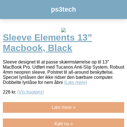
ps3tech
Sleeve Elements 13”
Macbook, Black
Sleeve designet til at passe skærmstørrelse op til 13″
MacBook Pro. Udført med Tucanos Anti-Slip System. Robust
4mm neopren sleeve. Polstret til all-around beskyttelse.
Speciel lynlåsen der ikke ridser den bærbare computer.
Dobbelte lynlåse for nem åbni
(Læs mere)
226
kr.
(Vis fragtpris)
Læs mere »
Køb nu »