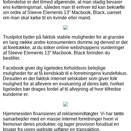
forbindelse er det tilmed afgørende, at man stadig bevarer
ens kvitteringsmail, således man til enhver tid kan bekræfte
sin ordre af Sleeve Elements 13” Macbook, Black, uanset
om man skal købe til en kvinde eller mand.
Trustpilot byder på faktisk stabile muligheder for at granske
en lang række andre konsumenters domme og derved er det
at foretrække, at du tolker online webshoppens vurderinger
af Sleeve Elements 13” Macbook, Black forinden du
bestiller.
Facebook giver dig ligeledes forholdsvis belejlige
muligheder for at få kendskab til e-forretningens kundefokus.
Desuden er der faktisk internet selskaber som giver folk
mulighed for at aflevere en evaluering af deres køb, hvilket
ligeledes bør drages fordel af til afvejning af hvor tilfredse
kunderne er.
Hjemmesiden finansieres af reklameindtægter. Vi har tætte
samarbejder med en masse internet forretninger hvori vi
fremviser deres produkter, og tager provision forudsat en
bruger fra vores website udfører en transaktion.