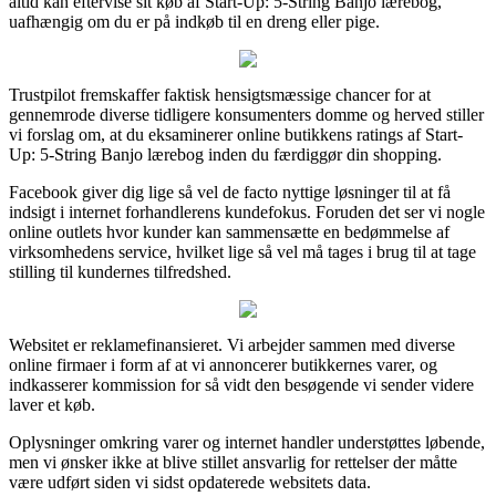
altid kan eftervise sit køb af Start-Up: 5-String Banjo lærebog,
uafhængig om du er på indkøb til en dreng eller pige.
Trustpilot fremskaffer faktisk hensigtsmæssige chancer for at
gennemrode diverse tidligere konsumenters domme og herved stiller
vi forslag om, at du eksaminerer online butikkens ratings af Start-
Up: 5-String Banjo lærebog inden du færdiggør din shopping.
Facebook giver dig lige så vel de facto nyttige løsninger til at få
indsigt i internet forhandlerens kundefokus. Foruden det ser vi nogle
online outlets hvor kunder kan sammensætte en bedømmelse af
virksomhedens service, hvilket lige så vel må tages i brug til at tage
stilling til kundernes tilfredshed.
Websitet er reklamefinansieret. Vi arbejder sammen med diverse
online firmaer i form af at vi annoncerer butikkernes varer, og
indkasserer kommission for så vidt den besøgende vi sender videre
laver et køb.
Oplysninger omkring varer og internet handler understøttes løbende,
men vi ønsker ikke at blive stillet ansvarlig for rettelser der måtte
være udført siden vi sidst opdaterede websitets data.