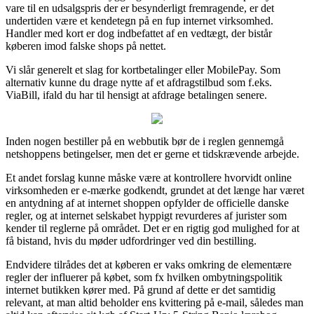
vare til en udsalgspris der er besynderligt fremragende, er det
undertiden være et kendetegn på en fup internet virksomhed.
Handler med kort er dog indbefattet af en vedtægt, der bistår
køberen imod falske shops på nettet.
Vi slår generelt et slag for kortbetalinger eller MobilePay. Som
alternativ kunne du drage nytte af et afdragstilbud som f.eks.
ViaBill, ifald du har til hensigt at afdrage betalingen senere.
Inden nogen bestiller på en webbutik bør de i reglen gennemgå
netshoppens betingelser, men det er gerne et tidskrævende arbejde.
Et andet forslag kunne måske være at kontrollere hvorvidt online
virksomheden er e-mærke godkendt, grundet at det længe har været
en antydning af at internet shoppen opfylder de officielle danske
regler, og at internet selskabet hyppigt revurderes af jurister som
kender til reglerne på området. Det er en rigtig god mulighed for at
få bistand, hvis du møder udfordringer ved din bestilling.
Endvidere tilrådes det at køberen er vaks omkring de elementære
regler der influerer på købet, som fx hvilken ombytningspolitik
internet butikken kører med. På grund af dette er det samtidig
relevant, at man altid beholder ens kvittering på e-mail, således man