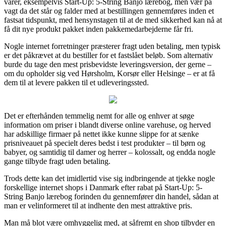
varer, eksempelvis Start-Up: 5-String Banjo lærebog, men vær på
vagt da det står og falder med at bestillingen gennemføres inden et
fastsat tidspunkt, med hensynstagen til at de med sikkerhed kan nå at
få dit nye produkt pakket inden pakkemedarbejderne får fri.
Nogle internet forretninger præsterer fragt uden betaling, men typisk
er det påkrævet at du bestiller for et fastslået beløb. Som alternativ
burde du tage den mest prisbevidste leveringsversion, der gerne –
om du opholder sig ved Hørsholm, Korsør eller Helsinge – er at få
dem til at levere pakken til et udleveringssted.
Det er efterhånden temmelig nemt for alle og enhver at søge
information om priser i blandt diverse online varehuse, og herved
har adskillige firmaer på nettet ikke kunne slippe for at sænke
prisniveauet på specielt deres bedst i test produkter – til børn og
babyer, og samtidig til damer og herrer – kolossalt, og endda nogle
gange tilbyde fragt uden betaling.
Trods dette kan det imidlertid vise sig indbringende at tjekke nogle
forskellige internet shops i Danmark efter rabat på Start-Up: 5-
String Banjo lærebog forinden du gennemfører din handel, sådan at
man er velinformeret til at indhente den mest attraktive pris.
Man må blot være omhyggelig med, at såfremt en shop tilbyder en