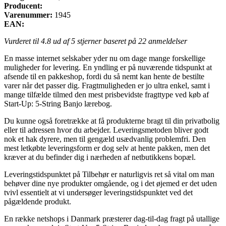
Producent:
Varenummer:
1945
EAN:
Vurderet til
4.8
ud af 5 stjerner baseret på
22
anmeldelser
En masse internet selskaber yder nu om dage mange forskellige
muligheder for levering. En yndling er på nuværende tidspunkt at
afsende til en pakkeshop, fordi du så nemt kan hente de bestilte
varer når det passer dig. Fragtmuligheden er jo ultra enkel, samt i
mange tilfælde tilmed den mest prisbevidste fragttype ved køb af
Start-Up: 5-String Banjo lærebog.
Du kunne også foretrække at få produkterne bragt til din privatbolig
eller til adressen hvor du arbejder. Leveringsmetoden bliver godt
nok et hak dyrere, men til gengæld usædvanlig problemfri. Den
mest letkøbte leveringsform er dog selv at hente pakken, men det
kræver at du befinder dig i nærheden af netbutikkens bopæl.
Leveringstidspunktet på Tilbehør er naturligvis ret så vital om man
behøver dine nye produkter omgående, og i det øjemed er det uden
tvivl essentielt at vi undersøger leveringstidspunktet ved det
pågældende produkt.
En række netshops i Danmark præsterer dag-til-dag fragt på utallige