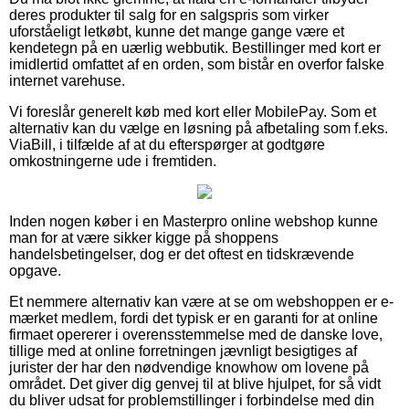
deres produkter til salg for en salgspris som virker
uforståeligt letkøbt, kunne det mange gange være et
kendetegn på en uærlig webbutik. Bestillinger med kort er
imidlertid omfattet af en orden, som bistår en overfor falske
internet varehuse.
Vi foreslår generelt køb med kort eller MobilePay. Som et
alternativ kan du vælge en løsning på afbetaling som f.eks.
ViaBill, i tilfælde af at du efterspørger at godtgøre
omkostningerne ude i fremtiden.
Inden nogen køber i en Masterpro online webshop kunne
man for at være sikker kigge på shoppens
handelsbetingelser, dog er det oftest en tidskrævende
opgave.
Et nemmere alternativ kan være at se om webshoppen er e-
mærket medlem, fordi det typisk er en garanti for at online
firmaet opererer i overensstemmelse med de danske love,
tillige med at online forretningen jævnligt besigtiges af
jurister der har den nødvendige knowhow om lovene på
området. Det giver dig genvej til at blive hjulpet, for så vidt
du bliver udsat for problemstillinger i forbindelse med din