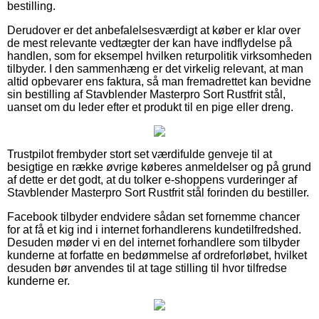
bestilling.
Derudover er det anbefalelsesværdigt at køber er klar over
de mest relevante vedtægter der kan have indflydelse på
handlen, som for eksempel hvilken returpolitik virksomheden
tilbyder. I den sammenhæng er det virkelig relevant, at man
altid opbevarer ens faktura, så man fremadrettet kan bevidne
sin bestilling af Stavblender Masterpro Sort Rustfrit stål,
uanset om du leder efter et produkt til en pige eller dreng.
Trustpilot frembyder stort set værdifulde genveje til at
besigtige en række øvrige køberes anmeldelser og på grund
af dette er det godt, at du tolker e-shoppens vurderinger af
Stavblender Masterpro Sort Rustfrit stål forinden du bestiller.
Facebook tilbyder endvidere sådan set fornemme chancer
for at få et kig ind i internet forhandlerens kundetilfredshed.
Desuden møder vi en del internet forhandlere som tilbyder
kunderne at forfatte en bedømmelse af ordreforløbet, hvilket
desuden bør anvendes til at tage stilling til hvor tilfredse
kunderne er.