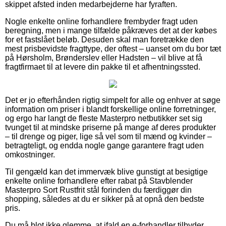
skippet afsted inden medarbejderne har fyraften.
Nogle enkelte online forhandlere frembyder fragt uden
beregning, men i mange tilfælde påkræves det at der købes
for et fastslået beløb. Desuden skal man foretrække den
mest prisbevidste fragttype, der oftest – uanset om du bor tæt
på Hørsholm, Brønderslev eller Hadsten – vil blive at få
fragtfirmaet til at levere din pakke til et afhentningssted.
Det er jo efterhånden rigtig simpelt for alle og enhver at søge
information om priser i blandt forskellige online forretninger,
og ergo har langt de fleste Masterpro netbutikker set sig
tvunget til at mindske priserne på mange af deres produkter
– til drenge og piger, lige så vel som til mænd og kvinder –
betragteligt, og endda nogle gange garantere fragt uden
omkostninger.
Til gengæld kan det immervæk blive gunstigt at besigtige
enkelte online forhandlere efter rabat på Stavblender
Masterpro Sort Rustfrit stål forinden du færdiggør din
shopping, således at du er sikker på at opnå den bedste
pris.
Du må blot ikke glemme, at ifald en e-forhandler tilbyder