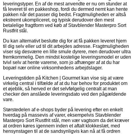
leveringstyper. En af de mest anvendte er nu om stunder at
få leveret til en pakkeshop, fordi du dermed nemt kan hente
pakken når det passer dig bedst. Fragtmuligheden er altså
ekstremt ukompliceret, og typisk derudover den mest
betalelige fragtform ved køb af Stavblender Masterpro Sort
Rustfrit stål.
Du kan alternativt beslutte dig for at få pakken leveret hjem
til dig selv eller ud til dit arbejdes adresse. Fragtmuligheden
viser sig desværre en lille smule dyrere, men derudover ultra
fremkommelig. Den mindst kostelige leveringsmodel er uden
tvivl selv at hente varerne, som jo afhænger af at du har
bopæl nær online virksomhedens arbejdslager.
Leveringstiden på Kitchen | Gourmet kan vise sig at være
virkelig central i tilfælde af at du har behov for produktet om
et øjeblik, så herved er det selvfølgelig centralt at man
checker den anslåede leveringsdato ved den pågældende
vare.
Størstedelen af e-shops byder på levering efter en enkelt
hverdag på massevis af varer, eksempelvis Stavblender
Masterpro Sort Rustfrit stål, men vær vagtsom da det kræver
at ordren køres igennem inden et aftalt klokkeslæt, med
hensynstagen til at de sandsynligvis kan nå at få ordren