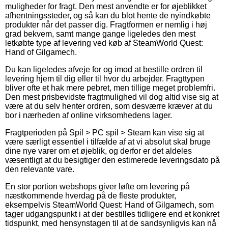
muligheder for fragt. Den mest anvendte er for øjeblikket
afhentningssteder, og så kan du blot hente de nyindkøbte
produkter når det passer dig. Fragtformen er nemlig i høj
grad bekvem, samt mange gange ligeledes den mest
letkøbte type af levering ved køb af SteamWorld Quest:
Hand of Gilgamech.
Du kan ligeledes afveje for og imod at bestille ordren til
levering hjem til dig eller til hvor du arbejder. Fragttypen
bliver ofte et hak mere pebret, men tillige meget problemfri.
Den mest prisbevidste fragtmulighed vil dog altid vise sig at
være at du selv henter ordren, som desværre kræver at du
bor i nærheden af online virksomhedens lager.
Fragtperioden på Spil > PC spil > Steam kan vise sig at
være særligt essentiel i tilfælde af at vi absolut skal bruge
dine nye varer om et øjeblik, og derfor er det aldeles
væsentligt at du besigtiger den estimerede leveringsdato på
den relevante vare.
En stor portion webshops giver løfte om levering på
næstkommende hverdag på de fleste produkter,
eksempelvis SteamWorld Quest: Hand of Gilgamech, som
tager udgangspunkt i at der bestilles tidligere end et konkret
tidspunkt, med hensynstagen til at de sandsynligvis kan nå