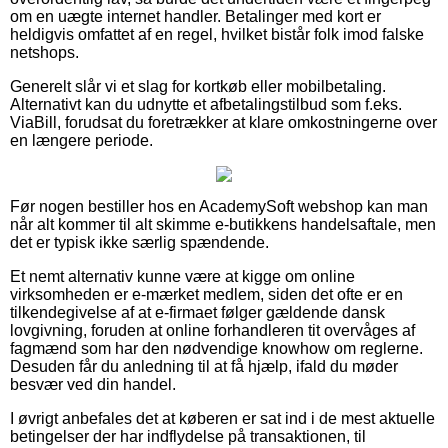
om en uægte internet handler. Betalinger med kort er
heldigvis omfattet af en regel, hvilket bistår folk imod falske
netshops.
Generelt slår vi et slag for kortkøb eller mobilbetaling.
Alternativt kan du udnytte et afbetalingstilbud som f.eks.
ViaBill, forudsat du foretrækker at klare omkostningerne over
en længere periode.
Før nogen bestiller hos en AcademySoft webshop kan man
når alt kommer til alt skimme e-butikkens handelsaftale, men
det er typisk ikke særlig spændende.
Et nemt alternativ kunne være at kigge om online
virksomheden er e-mærket medlem, siden det ofte er en
tilkendegivelse af at e-firmaet følger gældende dansk
lovgivning, foruden at online forhandleren tit overvåges af
fagmænd som har den nødvendige knowhow om reglerne.
Desuden får du anledning til at få hjælp, ifald du møder
besvær ved din handel.
I øvrigt anbefales det at køberen er sat ind i de mest aktuelle
betingelser der har indflydelse på transaktionen, til