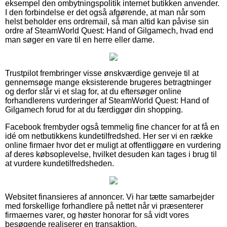
eksempel den ombytningspolitik internet butikken anvender.
I den forbindelse er det også afgørende, at man når som
helst beholder ens ordremail, så man altid kan påvise sin
ordre af SteamWorld Quest: Hand of Gilgamech, hvad end
man søger en vare til en herre eller dame.
Trustpilot frembringer visse ønskværdige genveje til at
gennemsøge mange eksisterende brugeres betragtninger
og derfor slår vi et slag for, at du eftersøger online
forhandlerens vurderinger af SteamWorld Quest: Hand of
Gilgamech forud for at du færdiggør din shopping.
Facebook frembyder også temmelig fine chancer for at få en
idé om netbutikkens kundetilfredshed. Her ser vi en række
online firmaer hvor det er muligt at offentliggøre en vurdering
af deres købsoplevelse, hvilket desuden kan tages i brug til
at vurdere kundetilfredsheden.
Websitet finansieres af annoncer. Vi har tætte samarbejder
med forskellige forhandlere på nettet når vi præsenterer
firmaernes varer, og høster honorar for så vidt vores
besøgende realiserer en transaktion.