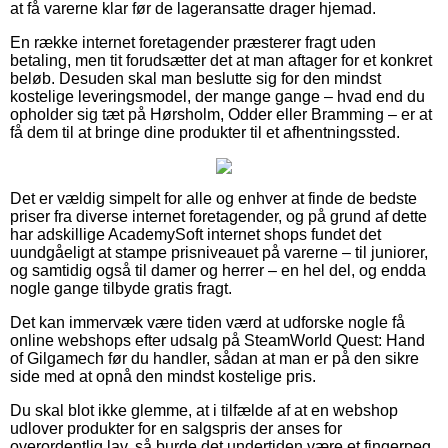
at få varerne klar før de lageransatte drager hjemad.
En række internet foretagender præsterer fragt uden
betaling, men tit forudsætter det at man aftager for et konkret
beløb. Desuden skal man beslutte sig for den mindst
kostelige leveringsmodel, der mange gange – hvad end du
opholder sig tæt på Hørsholm, Odder eller Bramming – er at
få dem til at bringe dine produkter til et afhentningssted.
Det er vældig simpelt for alle og enhver at finde de bedste
priser fra diverse internet foretagender, og på grund af dette
har adskillige AcademySoft internet shops fundet det
uundgåeligt at stampe prisniveauet på varerne – til juniorer,
og samtidig også til damer og herrer – en hel del, og endda
nogle gange tilbyde gratis fragt.
Det kan immervæk være tiden værd at udforske nogle få
online webshops efter udsalg på SteamWorld Quest: Hand
of Gilgamech før du handler, sådan at man er på den sikre
side med at opnå den mindst kostelige pris.
Du skal blot ikke glemme, at i tilfælde af at en webshop
udlover produkter for en salgspris der anses for
overordentlig lav, så burde det undertiden være et fingerpeg