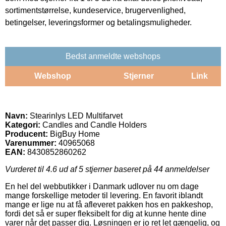
sortimentstørrelse, kundeservice, brugervenlighed,
betingelser, leveringsformer og betalingsmuligheder.
Bedst anmeldte webshops
Webshop
Stjerner
Link
Navn:
Stearinlys LED Multifarvet
Kategori:
Candles and Candle Holders
Producent:
BigBuy Home
Varenummer:
40965068
EAN:
8430852860262
Vurderet til
4.6
ud af 5 stjerner baseret på
44
anmeldelser
En hel del webbutikker i Danmark udlover nu om dage
mange forskellige metoder til levering. En favorit iblandt
mange er lige nu at få afleveret pakken hos en pakkeshop,
fordi det så er super fleksibelt for dig at kunne hente dine
varer når det passer dig. Løsningen er jo ret let gængelig, og