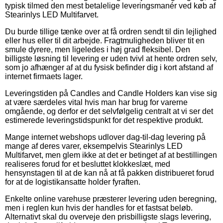
typisk tilmed den mest betalelige leveringsmanér ved køb af
Stearinlys LED Multifarvet.
Du burde tillige tænke over at få ordren sendt til din lejlighed
eller hus eller til dit arbejde. Fragtmuligheden bliver tit en
smule dyrere, men ligeledes i høj grad fleksibel. Den
billigste løsning til levering er uden tvivl at hente ordren selv,
som jo afhænger af at du fysisk befinder dig i kort afstand af
internet firmaets lager.
Leveringstiden på Candles and Candle Holders kan vise sig
at være særdeles vital hvis man har brug for varerne
omgående, og derfor er det selvfølgelig centralt at vi ser det
estimerede leveringstidspunkt for det respektive produkt.
Mange internet webshops udlover dag-til-dag levering på
mange af deres varer, eksempelvis Stearinlys LED
Multifarvet, men glem ikke at det er betinget af at bestillingen
realiseres forud for et besluttet klokkeslæt, med
hensynstagen til at de kan nå at få pakken distribueret forud
for at de logistikansatte holder fyraften.
Enkelte online varehuse præsterer levering uden beregning,
men i reglen kun hvis der handles for et fastsat beløb.
Alternativt skal du overveje den prisbilligste slags levering,