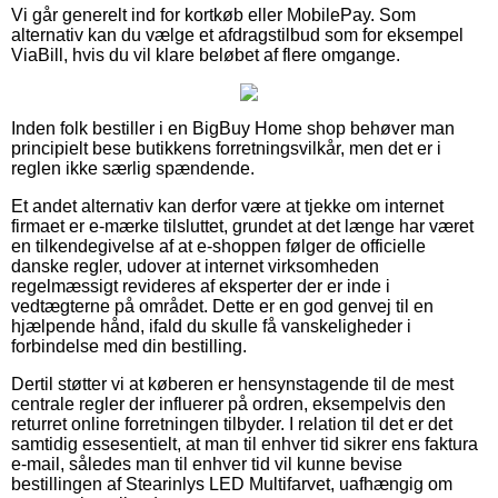
Vi går generelt ind for kortkøb eller MobilePay. Som
alternativ kan du vælge et afdragstilbud som for eksempel
ViaBill, hvis du vil klare beløbet af flere omgange.
Inden folk bestiller i en BigBuy Home shop behøver man
principielt bese butikkens forretningsvilkår, men det er i
reglen ikke særlig spændende.
Et andet alternativ kan derfor være at tjekke om internet
firmaet er e-mærke tilsluttet, grundet at det længe har været
en tilkendegivelse af at e-shoppen følger de officielle
danske regler, udover at internet virksomheden
regelmæssigt revideres af eksperter der er inde i
vedtægterne på området. Dette er en god genvej til en
hjælpende hånd, ifald du skulle få vanskeligheder i
forbindelse med din bestilling.
Dertil støtter vi at køberen er hensynstagende til de mest
centrale regler der influerer på ordren, eksempelvis den
returret online forretningen tilbyder. I relation til det er det
samtidig essesentielt, at man til enhver tid sikrer ens faktura
e-mail, således man til enhver tid vil kunne bevise
bestillingen af Stearinlys LED Multifarvet, uafhængig om