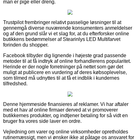
man er pige eller dreng.
Trustpilot frembringer relativt passelige løsninger til at
gennemgå diverse nuværende konsumenters anmeldelser
og af den grund slår vi et slag for, at du efterforsker online
butikkens bedømmelser af Stearinlys LED Multifarvet
forinden du shopper.
Facebook tilbyder dig lignende i højeste grad passende
metoder til at få indtryk af online forhandlerens popularitet.
Herinde er der nogle forretninger på nettet som gør det
muligt at publicere en vurdering af deres købsoplevelse,
som tilmed må udnyttes til at få et indblik i kundernes
tilfredshed.
Denne hjemmeside finansieres af reklamer. Vi har aftaler
med et hav af online firmaer derved at vi promoverer
butikkernes produkter, og indtjener betaling for så vidt en
bruger fra vores side laver en ordre.
Vejledning om varer og online virksomheder opretholdes
rutinemæssigt, men vi ønsker ikke at påtage os ansvaret for