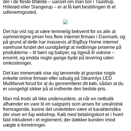
der i de fleste tilfælde – uanset om man bor i Taastrup,
Hillerød eller Slangerup – er at få kørt bestillingen til et
udleveringssted.
Det har vist sig at være temmelig bekvemt for os alle at
sammenligne priser hos flere internet firmaer i Danmark, og
på grund af dette har massevis af BigBuy Home internet
varehuse fundet det uundgåeligt at nedbringe priserne på
produkterne – til børn og babyer, og ligeså til voksne –
enormt, og endda nogle gange byde på levering uden
omkostninger.
Det kan immervæk vise sig lønnende at granske nogle
enkelte online firmaer efter udsalg på Stearinlys LED
Multifarvet forud for at du gennemfører dit køb, sådan at du
er usvigeligt sikker på at indhente den bedste pris.
Man må trods alt ikke undervurdere, at når en netbutik
afhænder en vare til en salgspris som anses for urealistisk
fremragende, kunne det undertiden være et karakteristika
der viser en fup webshop. Køb med betalingskort er i hvert
fald inkluderet i et reglement, der dækker kunden imod
uægte e-forretninger.