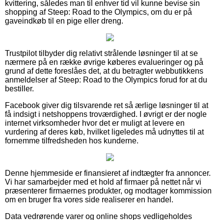
kvittering, således man til enhver tid vil kunne bevise sin
shopping af Steep: Road to the Olympics, om du er på
gaveindkøb til en pige eller dreng.
Trustpilot tilbyder dig relativt strålende løsninger til at se
nærmere på en række øvrige køberes evalueringer og på
grund af dette foreslåes det, at du betragter webbutikkens
anmeldelser af Steep: Road to the Olympics forud for at du
bestiller.
Facebook giver dig tilsvarende ret så ærlige løsninger til at
få indsigt i netshoppens troværdighed. I øvrigt er der nogle
internet virksomheder hvor det er muligt at levere en
vurdering af deres køb, hvilket ligeledes må udnyttes til at
fornemme tilfredsheden hos kunderne.
Denne hjemmeside er finansieret af indtægter fra annoncer.
Vi har samarbejder med et hold af firmaer på nettet når vi
præsenterer firmaernes produkter, og modtager kommission
om en bruger fra vores side realiserer en handel.
Data vedrørende varer og online shops vedligeholdes