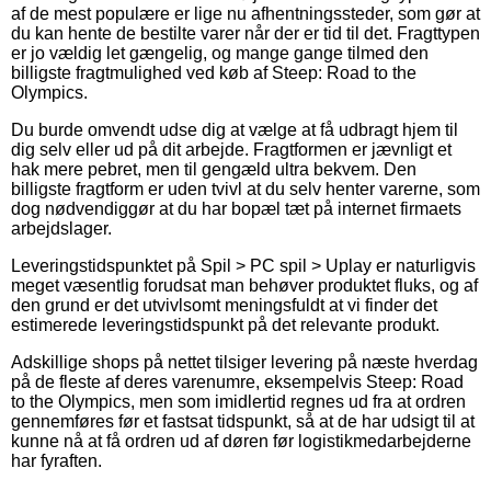
af de mest populære er lige nu afhentningssteder, som gør at
du kan hente de bestilte varer når der er tid til det. Fragttypen
er jo vældig let gængelig, og mange gange tilmed den
billigste fragtmulighed ved køb af Steep: Road to the
Olympics.
Du burde omvendt udse dig at vælge at få udbragt hjem til
dig selv eller ud på dit arbejde. Fragtformen er jævnligt et
hak mere pebret, men til gengæld ultra bekvem. Den
billigste fragtform er uden tvivl at du selv henter varerne, som
dog nødvendiggør at du har bopæl tæt på internet firmaets
arbejdslager.
Leveringstidspunktet på Spil > PC spil > Uplay er naturligvis
meget væsentlig forudsat man behøver produktet fluks, og af
den grund er det utvivlsomt meningsfuldt at vi finder det
estimerede leveringstidspunkt på det relevante produkt.
Adskillige shops på nettet tilsiger levering på næste hverdag
på de fleste af deres varenumre, eksempelvis Steep: Road
to the Olympics, men som imidlertid regnes ud fra at ordren
gennemføres før et fastsat tidspunkt, så at de har udsigt til at
kunne nå at få ordren ud af døren før logistikmedarbejderne
har fyraften.