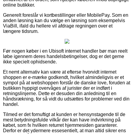
online butikker.
Generelt foreslår vi kortbestillinger eller MobilePay. Som en
anden løsning kan du vælge en løsning som eksempelvis
ViaBill, ifald du hellere vil afdrage regningen over et
længere tidsrum.
Før nogen køber i en Ubisoft internet handler bør man reelt
løbe igennem deres handelsbetingelser, dog er det gerne
ikke specielt ophidsende.
Et nemt alternativ kan være at efterse hvorvidt internet
shoppen er e-mærke godkendt, hvilket almindeligvis er et
sympol på at webshoppen forstår de danske love, foruden at
butikken hyppigt overvåges af jurister der er indført i
retningslinjerne. Dette er desuden din anledning til en
håndsrækning, for så vidt du udsættes for problemer ved din
handel.
Tilmed er det fornuftigt at kunden er hensynstagende til de
mest betydningsfulde vilkår der kan have indvirkning på
købet, som fx hvilken returret hjemmesiden garanterer.
Derfor er det ydermere essesentielt, at man altid sikrer ens