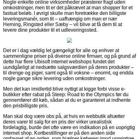
Nogle enkelte online virksomheder præsterer fragt uden
omkostninger, men tit er det påkrævet at man shopper for et
fastsat beløb. I øvrigt skulle man foretrække den billigste
leveringsmanér, som tit – uafhængig om man er nær
Herning, Ringsted eller Sæby – vil blive at få dem til at
levere dine produkter til et udleveringssted.
Det er i dag vældig let gængeligt for alle og enhver at
sammenligne priser på diverse online firmaer, og på grund af
dette har flere Ubisoft internet webshops fundet det
uundgåeligt at nedsætte salgsværdien på deres produkter –
til drenge og piger, samt også til voksne – enormt, og endda
nogle gange sikre levering uden omkostninger.
Men det kan imidlertid blive nyttigt at kigge forbi visse e-
butikker efter rabat på Steep: Road to the Olympics før du
gennemfører dit køb, sådan at du er garanteret at indhente
den prisbilligste pris.
Man skal dog være obs på, at hvis en webbutik afsætter
deres varer til salg for en pris der virker urealistisk
fordelagtig, burde det ofte være en indikation på en uoprigtig
internet shop. Kortbestillinger er på den anden side
omfavnet af en orden, som hjælper køberen imod uoprigtige