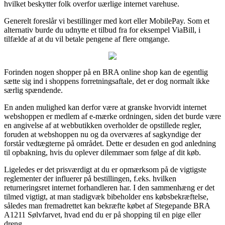
hvilket beskytter folk overfor uærlige internet varehuse.
Generelt foreslår vi bestillinger med kort eller MobilePay. Som et
alternativ burde du udnytte et tilbud fra for eksempel ViaBill, i
tilfælde af at du vil betale pengene af flere omgange.
Forinden nogen shopper på en BRA online shop kan de egentlig
sætte sig ind i shoppens forretningsaftale, det er dog normalt ikke
særlig spændende.
En anden mulighed kan derfor være at granske hvorvidt internet
webshoppen er medlem af e-mærke ordningen, siden det burde være
en angivelse af at webbutikken overholder de opstillede regler,
foruden at webshoppen nu og da overværes af sagkyndige der
forstår vedtægterne på området. Dette er desuden en god anledning
til opbakning, hvis du oplever dilemmaer som følge af dit køb.
Ligeledes er det prisværdigt at du er opmærksom på de vigtigste
reglementer der influerer på bestillingen, f.eks. hvilken
returneringsret internet forhandleren har. I den sammenhæng er det
tilmed vigtigt, at man stadigvæk bibeholder ens købsbekræftelse,
således man fremadrettet kan bekræfte købet af Stegepande BRA
A1211 Sølvfarvet, hvad end du er på shopping til en pige eller
dreng.