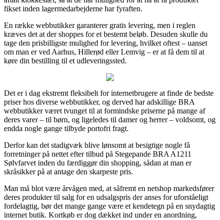
fikset inden lagermedarbejderne har fyraften.
En række webbutikker garanterer gratis levering, men i reglen
kræves det at der shoppes for et bestemt beløb. Desuden skulle du
tage den prisbilligste mulighed for levering, hvilket oftest – uanset
om man er ved Aarhus, Hillerød eller Lemvig – er at få dem til at
køre din bestilling til et udleveringssted.
Det er i dag ekstremt fleksibelt for internetbrugere at finde de bedste
priser hos diverse webbutikker, og derved har adskillige BRA
webbutikker været tvunget til at formindske priserne på mange af
deres varer – til børn, og ligeledes til damer og herrer – voldsomt, og
endda nogle gange tilbyde portofri fragt.
Derfor kan det stadigvæk blive lønsomt at besigtige nogle få
forretninger på nettet efter tilbud på Stegepande BRA A1211
Sølvfarvet inden du færdiggør din shopping, sådan at man er
skråsikker på at antage den skarpeste pris.
Man må blot være årvågen med, at såfremt en netshop markedsfører
deres produkter til salg for en udsalgspris der anses for uforståeligt
fordelagtig, bør det mange gange være et kendetegn på en snydagtig
internet butik. Kortkøb er dog dækket ind under en anordning,