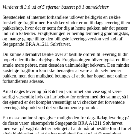
Vurderet til
3.6
ud af 5 stjerner baseret på
1
anmeldelser
Størstedelen af internet forhandlere udlover heldigvis en række
forskellige fragtformer. En sikker vinder er nu til dags levering til en
pakkeshop, hvor det er nemt for dig at hente pakken når det passer
ind i din kalender. Fragtløsningen er nemlig temmelig gnidningsløs,
og mange gange tillige den billigste leveringsversion ved køb af
Stegepande BRA A1211 Sølvfarvet.
Du kunne alternativt tænke over at bestille ordren til levering til din
bopæl eller til din arbejdsplads. Fragtløsningen bliver typisk en lille
smule mere pebret, men desuden ualmindeligt bekvem. Den mindst
kostelige fragtform kan ikke benægtes at være at du selv henter
pakken, men den mulighed betinges af at du har bopæl nær online
forhandlerens adresse.
Antal dages levering på Kitchen | Gourmet kan vise sig at være
særligt væsentlig hvis du har behov for ordren med det samme, så i
det øjemed er det komplet væsentligt at vi checker det forventede
leveringstidspunkt ved det vedkommende produkt.
En masse online shops giver muligheden for dag-til-dag levering på
de fleste varer, eksempelvis Stegepande BRA A1211 Sølvfarvet,
men vær på vagt da det er betinget af at du når at bestille forud for et
aftalt klokkeslæt, så at de har mulighed for at nå at få produktet