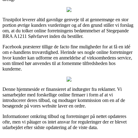
Trustpilot leverer altid gavnlige genveje til at gennemsøge en stor
portion øvrige kunders vurderinger og af den grund stiller vi forslag
om, at du tolker online forretningens bedømmelser af Stegepande
BRA A1211 Sølvfarvet inden du bestiller.
Facebook præsterer tillige de facto fine muligheder for at få en idé
om e-handlens troværdighed. Herinde ses nogle online forretninger
hvor kunder kan udforme en anmeldelse af virksomhedens service,
som tilmed bør anvendes til at fornemme tilfredsheden hos
kunderne.
Denne hjemmeside er finansieret af indtægter fra reklamer. Vi
samarbejder med forskellige online firmaer i form af at vi
introducerer deres tilbud, og modtager kommission om en af de
besøgende på vores website laver en ordre.
Informationer omkring tilbud og forretninger på nettet opdateres
ofte, men vi påtager os intet ansvar for reguleringer der er blevet
udarbejdet efter sidste opdatering af de viste data.