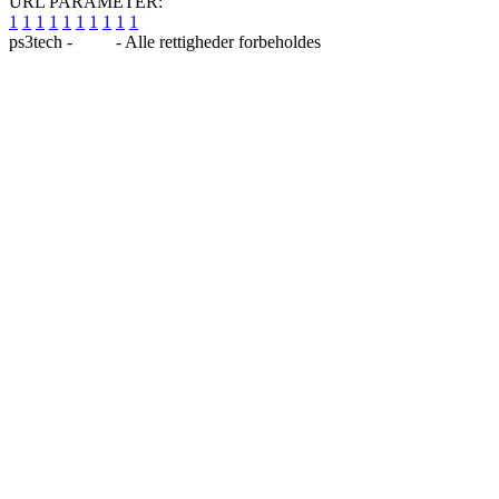
URL PARAMETER:
1
1
1
1
1
1
1
1
1
1
ps3tech -
Blog
- Alle rettigheder forbeholdes