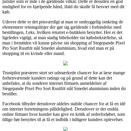
jurister som er inde i de gældende vilkår. Dette er desuden en god
mulighed for en hjælpende hånd, ifald du skulle få besvær med dit
køb.
Udover dette er det prisværdigt at man er omhyggelig omkring de
elementære retningslinjer der gør sig gældende i forbindelse med
bestillingen, f.eks. hvilken returret e-butikken benytter. Her er det
ligeledes vigtigt, at man stadig bibeholder sin købsbekræftelse, så
man i fremtiden vil kunne påvise sin shopping af Stegepande Pixel
Pro Sort Rustfrit stål Smedet aluminium, hvad end man er på
shopping til en kvinde eller mand.
Trustpilot præsterer stort set udmærkede chancer for at læse mange
forhenværende kunders ratings og på grund af dette kan det
anbefales, at du sonderer internet firmaets anmeldelser af
Stegepande Pixel Pro Sort Rustfrit stål Smedet aluminium inden du
bestiller.
Facebook tilbyder derudover aldeles stabile chancer for at få en idé
om internet forretningens pålidelighed. Derudover er der endda
online firmaer hvor kunder kan give en kritik af ordreforløbet, som
tillige bør benyttes til at få et indblik i tidligere kunders oplevelser.