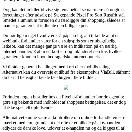
Dog kan det imidlertid vise sig rentabelt at se nærmere på nogle e-
forretninger efter udsalg på Stegepande Pixel Pro Sort Rustfrit stål
Smedet aluminium forinden du færdiggør din shopping, således at
man er garanteret at indhente den billigste pris.
Du bør lige meget hvad være så påpasselig, at i tilfælde af at en
webbutik forhandler varer for en salgspris som er ubegribelig
letkøbt, kan det mange gange være en indikation på en uærlig
internet handler. Køb med kort er dog inkluderet i en lov, hvilket
garanterer kunden imod bedrageriske internet outlets.
Vi tilråder generelt betalinger med kort eller mobilbetaling.
Alternativt kan du overveje et tilbud fra eksempelvis ViaBill, såfremt
du har til hensigt at betale betalingen i flere bidder.
Forinden nogen bestiller hos en Pixel e-forhandler bør de egentlig
gøre sig bekendt med indholdet af shoppens betingelser, det er dog
tit ikke specielt ophidsende.
Alternativet kunne være at kontrollere om online forhandleren er e-
mærket medlem, grundet at det ofte er et billede på at e-handlen
adlyder de danske love, udover at e-handlen nu og da kigges til af