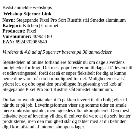
Bedst anmeldte webshops
Webshop
Stjerner
Link
Navn:
Stegepande Pixel Pro Sort Rustfrit stål Smedet aluminium
Kategori:
Kitchen | Gourmet
Producent:
Pixel
Varenummer:
40965180
EAN:
6924392085640
Vurderet til
4.8
ud af 5 stjerner baseret på
38
anmeldelser
Størstedelen af online forhandlere foreslår nu om dage alverdens
muligheder for fragt. Det mest populære er nu til dags at få leveret til
et udleveringssted, fordi det så er super fleksibelt for dig at kunne
hente dine varer når du har mulighed for det. Muligheden er altså
yderst let, og ofte også den prisbilligste fragtløsning ved køb af
Stegepande Pixel Pro Sort Rustfrit stål Smedet aluminium.
Du kan omvendt påtænke at få pakken leveret til din bolig eller til
når du er på job. Leveringsformen viser sig somme tider en smule
mere omkostningsfuld, men ligeledes ultra ukompliceret. Den mest
letkøbte type af levering vil dog til enhver tid være at du selv henter
produkterne, men den mulighed står og falder med at du befinder
dig i kort afstand af internet shoppens lager.