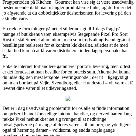
Fragtperioden på Kitchen | Gourmet kan vise sig at være usædvanlig
bestemmende ifald man mangler produkterne fluks, og derfor er det
jo afgørende at du dobbelttjekker tidshorisonten for levering på den
aktuelle vare.
En række forretninger på nettet stiller udsigt til 1 dags fragt på
mange af butikkens varer, eksempelvis Stegepande Pixel Pro Sort
Rustfrit stål Smedet aluminium, men som trods alt nødvendiggør at
bestillingen realiseres før et konkret klokkeslæt, således at de med
sikkerhed kan nå at få varen distribueret inden lagerpersonalet har
fri.
Enkelte internet forhandlere garanterer portofri levering, men oftest
er det forudsat at man bestiller for en præcis sum. Alternativt kunne
du udse dig den mest letkøbte leveringsmodel, der tit – ligegyldigt
om man bor tæt på Vejle, Svendborg eller Hundested – vil være at få
leveret dine varer til et udleveringssted.
Det er i dag usædvanlig problemfrit for os alle at finde information
om priser i blandt forskellige internet handler, og derved har en lang
række Pixel netbutikker set sig tvunget til at nedbringe
udsalgspriserne på mange af deres varer – til juniorer, og yderligere
også til herrer og damer – voldsomt, og endda nogle gange
frembyde fragt uden beregning.