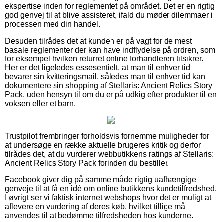
ekspertise inden for reglementet på området. Det er en rigtig
god genvej til at blive assisteret, ifald du møder dilemmaer i
processen med din handel.
Desuden tilrådes det at kunden er på vagt for de mest
basale reglementer der kan have indflydelse på ordren, som
for eksempel hvilken returret online forhandleren tilsikrer.
Her er det ligeledes essesentielt, at man til enhver tid
bevarer sin kvitteringsmail, således man til enhver tid kan
dokumentere sin shopping af Stellaris: Ancient Relics Story
Pack, uden hensyn til om du er på udkig efter produkter til en
voksen eller et barn.
Trustpilot frembringer forholdsvis fornemme muligheder for
at undersøge en række aktuelle brugeres kritik og derfor
tilrådes det, at du vurderer webbutikkens ratings af Stellaris:
Ancient Relics Story Pack forinden du bestiller.
Facebook giver dig på samme måde rigtig uafhængige
genveje til at få en idé om online butikkens kundetilfredshed.
I øvrigt ser vi faktisk internet webshops hvor det er muligt at
aflevere en vurdering af deres køb, hvilket tillige må
anvendes til at bedømme tilfredsheden hos kunderne.