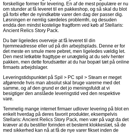
forskellige former for levering. En af de mest populære er nu
om stunder at få leveret til en pakkeshop, og så skal du blot
gå forbi efter de nyindkøbte varer den dag der passer dig.
Løsningen er nemlig særdeles problemfri, og desuden
endda den mindst kostelige fragtform ved køb af Stellaris:
Ancient Relics Story Pack.
Du bør ligeledes overveje at få leveret til din
hjemmeadresse eller ud på din arbejdsplads. Denne er for
det meste en smule mere pebret, men ligeledes vældig let.
Den mest letkøbte fragttype er unægtelig at du selv henter
pakken, men dette forudsætter at du har bopæl tæt på online
firmaets arbejdslager.
Leveringstidspunktet på Spil > PC spil > Steam er meget
afgørende hvis man absolut skal bruge varerne med det
samme, og af den grund er det jo meningsfuldt at vi
besigtiger den anslåede leveringstid ved den respektive
vare.
Temmelig mange internet firmaer udlover levering på blot en
enkelt hverdag på deres favorit produkter, eksempelvis
Stellaris: Ancient Relics Story Pack, men vær på vagt da det
kræver at du bestiller forinden et bestemt klokkeslæt, så de
med sikkerhed kan nå at få de nye varer fikset inden de