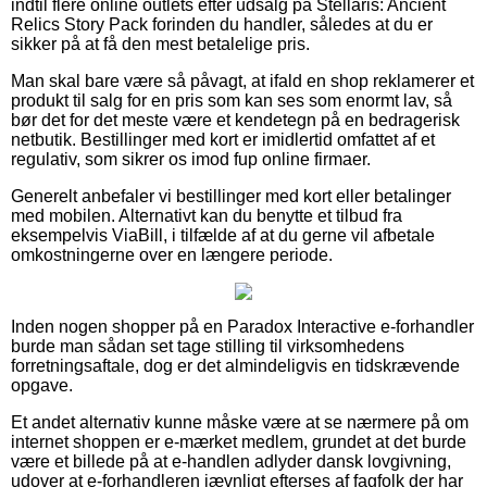
indtil flere online outlets efter udsalg på Stellaris: Ancient
Relics Story Pack forinden du handler, således at du er
sikker på at få den mest betalelige pris.
Man skal bare være så påvagt, at ifald en shop reklamerer et
produkt til salg for en pris som kan ses som enormt lav, så
bør det for det meste være et kendetegn på en bedragerisk
netbutik. Bestillinger med kort er imidlertid omfattet af et
regulativ, som sikrer os imod fup online firmaer.
Generelt anbefaler vi bestillinger med kort eller betalinger
med mobilen. Alternativt kan du benytte et tilbud fra
eksempelvis ViaBill, i tilfælde af at du gerne vil afbetale
omkostningerne over en længere periode.
Inden nogen shopper på en Paradox Interactive e-forhandler
burde man sådan set tage stilling til virksomhedens
forretningsaftale, dog er det almindeligvis en tidskrævende
opgave.
Et andet alternativ kunne måske være at se nærmere på om
internet shoppen er e-mærket medlem, grundet at det burde
være et billede på at e-handlen adlyder dansk lovgivning,
udover at e-forhandleren jævnligt efterses af fagfolk der har