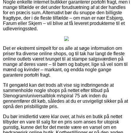
Nogle enkelte internet butikker garanterer portofri fragt, men i
mange tilfælde er det under forudsætning af at der handles
for en præcis sum. Alternativt bør du snuppe den billigste
fragttype, der i de fleste tilfælde – om man er nær Esbjerg,
Farum eller Skjern – vil blive at få leveret produkterne til et
udleveringssted.
Det er ekstremt simpelt for os alle at søge information om
priser fra diverse online shops, og til tak har langt de fleste
online outlets været tvunget til at stampe salgsværdien på
mange af deres varer – til børn og babyer, lige så vel som til
mænd og kvinder – markant, og endda nogle gange
garantere portofri fragt.
Til gengæld kan det trods alt vise sig indbringende at
sammenholde nogle shops på nettet efter tilbud på
Stenogram/universalblok m/spiral 75 ark inden du
gennemfører dit køb, således at du er usvigeligt sikker på at
opnå den prisbilligste pris.
Du bør imidlertid være klar over, at hvis en butik på nettet
tilbyder en vare til salg for en pris som anses for utopisk
gunstig, kunne det for det meste være en varsel om en
bedragerisk online butik. Kortbestillinger er på den anden