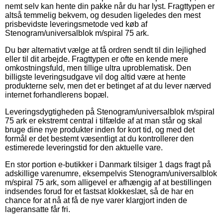
nemt selv kan hente din pakke når du har lyst. Fragttypen er
altså temmelig bekvem, og desuden ligeledes den mest
prisbevidste leveringsmetode ved køb af
Stenogram/universalblok m/spiral 75 ark.
Du bør alternativt vælge at få ordren sendt til din lejlighed
eller til dit arbejde. Fragttypen er ofte en kende mere
omkostningsfuld, men tillige ultra uproblematisk. Den
billigste leveringsudgave vil dog altid være at hente
produkterne selv, men det er betinget af at du lever nærved
internet forhandlerens bopæl.
Leveringsdygtigheden på Stenogram/universalblok m/spiral
75 ark er ekstremt central i tilfælde af at man står og skal
bruge dine nye produkter inden for kort tid, og med det
formål er det bestemt væsentligt at du kontrollerer den
estimerede leveringstid for den aktuelle vare.
En stor portion e-butikker i Danmark tilsiger 1 dags fragt på
adskillige varenumre, eksempelvis Stenogram/universalblok
m/spiral 75 ark, som alligevel er afhængig af at bestillingen
indsendes forud for et fastsat klokkeslæt, så de har en
chance for at nå at få de nye varer klargjort inden de
lageransatte får fri.