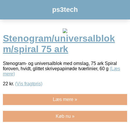
ps3tech
Stenogram/universalblok
m/spiral 75 ark
Stenogram- og universalblok med omslag, 75 ark Spiral
foroven, hvidt, glittet skrivepapirrøde tværlinier, 60 g
(Læs
mere)
22
kr.
(Vis fragtpris)
Læs mere »
Køb nu »