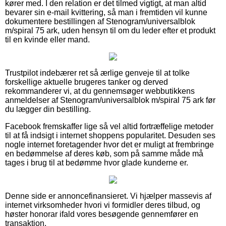
kører med. I den relation er det tilmed vigtigt, at man altid
bevarer sin e-mail kvittering, så man i fremtiden vil kunne
dokumentere bestillingen af Stenogram/universalblok
m/spiral 75 ark, uden hensyn til om du leder efter et produkt
til en kvinde eller mand.
Trustpilot indebærer ret så ærlige genveje til at tolke
forskellige aktuelle brugeres tanker og derved
rekommanderer vi, at du gennemsøger webbutikkens
anmeldelser af Stenogram/universalblok m/spiral 75 ark før
du lægger din bestilling.
Facebook fremskaffer lige så vel altid fortræffelige metoder
til at få indsigt i internet shoppens popularitet. Desuden ses
nogle internet foretagender hvor det er muligt at frembringe
en bedømmelse af deres køb, som på samme måde må
tages i brug til at bedømme hvor glade kunderne er.
Denne side er annoncefinansieret. Vi hjælper massevis af
internet virksomheder hvori vi formidler deres tilbud, og
høster honorar ifald vores besøgende gennemfører en
transaktion.