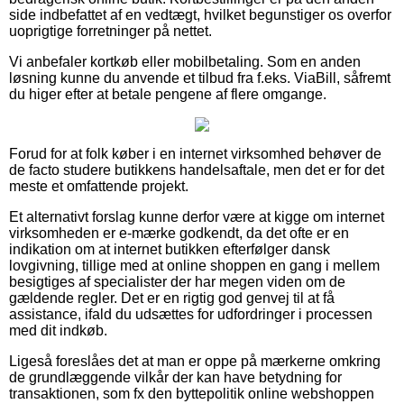
side indbefattet af en vedtægt, hvilket begunstiger os overfor
uoprigtige forretninger på nettet.
Vi anbefaler kortkøb eller mobilbetaling. Som en anden
løsning kunne du anvende et tilbud fra f.eks. ViaBill, såfremt
du higer efter at betale pengene af flere omgange.
Forud for at folk køber i en internet virksomhed behøver de
de facto studere butikkens handelsaftale, men det er for det
meste et omfattende projekt.
Et alternativt forslag kunne derfor være at kigge om internet
virksomheden er e-mærke godkendt, da det ofte er en
indikation om at internet butikken efterfølger dansk
lovgivning, tillige med at online shoppen en gang i mellem
besigtiges af specialister der har megen viden om de
gældende regler. Det er en rigtig god genvej til at få
assistance, ifald du udsættes for udfordringer i processen
med dit indkøb.
Ligeså foreslåes det at man er oppe på mærkerne omkring
de grundlæggende vilkår der kan have betydning for
transaktionen, som fx den byttepolitik online webshoppen