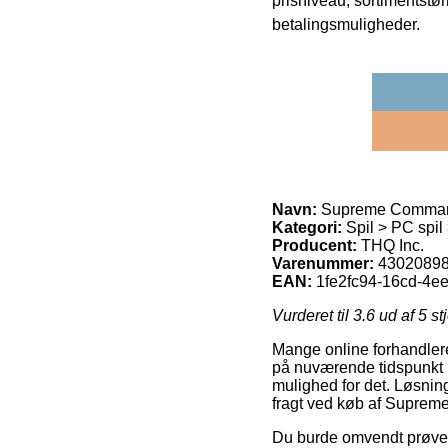
prisniveau, sortimentstø
betalingsmuligheder.
Navn:
Supreme Command
Kategori:
Spil > PC spil
Producent:
THQ Inc.
Varenummer:
4302089
EAN:
1fe2fc94-16cd-4e
Vurderet til
3.6
ud af 5 st
Mange online forhandlere
på nuværende tidspunkt le
mulighed for det. Løsning
fragt ved køb af Suprem
Du burde omvendt prøve a