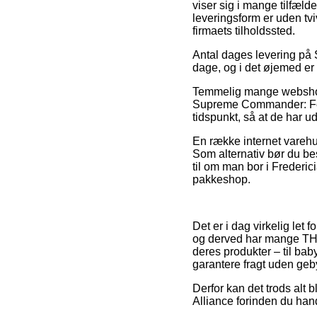
viser sig i mange tilfæld
leveringsform er uden tvi
firmaets tilholdssted.
Antal dages levering på S
dage, og i det øjemed er 
Temmelig mange webshops
Supreme Commander: Forg
tidspunkt, så at de har u
En række internet varehus
Som alternativ bør du be
til om man bor i Frederici
pakkeshop.
Det er i dag virkelig let f
og derved har mange THQ 
deres produkter – til ba
garantere fragt uden geby
Derfor kan det trods alt
Alliance forinden du handl