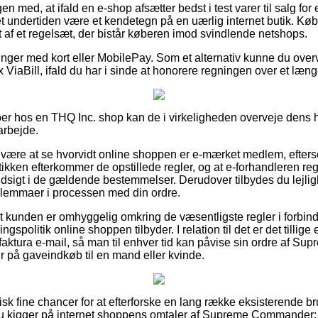
 med, at ifald en e-shop afsætter bedst i test varer til salg for 
et undertiden være et kendetegn på en uærlig internet butik. Kø
 af et regelsæt, der bistår køberen imod svindlende netshops.
linger med kort eller MobilePay. Som et alternativ kunne du over
 ViaBill, ifald du har i sinde at honorere regningen over et læng
er hos en THQ Inc. shop kan de i virkeligheden overveje dens h
arbejde.
r være at se hvorvidt online shoppen er e-mærket medlem, efters
utikken efterkommer de opstillede regler, og at e-forhandleren 
dsigt i de gældende bestemmelser. Derudover tilbydes du lejlig
 dilemmaer i processen med din ordre.
 at kunden er omhyggelig omkring de væsentligste regler i forbi
politik online shoppen tilbyder. I relation til det er det tillige
aktura e-mail, så man til enhver tid kan påvise sin ordre af 
r på gaveindkøb til en mand eller kvinde.
ktisk fine chancer for at efterforske en lang række eksisterend
t du kigger på internet shoppens omtaler af Supreme Commander: