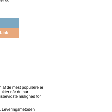
mer og
Link
En af de mest populære er
dukter når du har
risbevidste mulighed for
ds. Leveringsmetoden