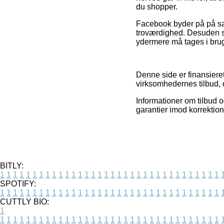
du shopper.
Facebook byder på på sam
troværdighed. Desuden se
ydermere må tages i brug t
Denne side er finansieret
virksomhedernes tilbud, 
Informationer om tilbud og
garantier imod korrektio
BITLY:
1
1
1
1
1
1
1
1
1
1
1
1
1
1
1
1
1
1
1
1
1
1
1
1
1
1
1
1
1
1
1
1
1
1
SPOTIFY:
1
1
1
1
1
1
1
1
1
1
1
1
1
1
1
1
1
1
1
1
1
1
1
1
1
1
1
1
1
1
1
1
1
1
CUTTLY BIO:
1
1
1
1
1
1
1
1
1
1
1
1
1
1
1
1
1
1
1
1
1
1
1
1
1
1
1
1
1
1
1
1
1
1
1