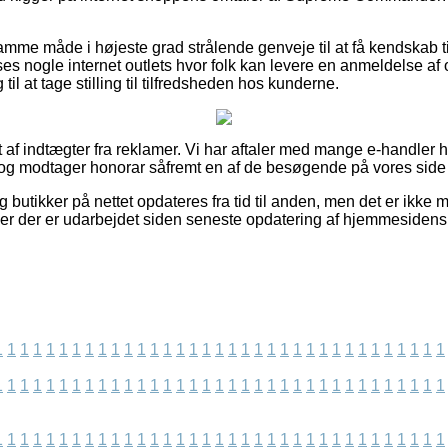
me måde i højeste grad strålende genveje til at få kendskab ti
s nogle internet outlets hvor folk kan levere en anmeldelse af 
il at tage stilling til tilfredsheden hos kunderne.
 af indtægter fra reklamer. Vi har aftaler med mange e-handler h
og modtager honorar såfremt en af de besøgende på vores side 
 butikker på nettet opdateres fra tid til anden, men det er ikke mu
ner der er udarbejdet siden seneste opdatering af hjemmesidens
1
1
1
1
1
1
1
1
1
1
1
1
1
1
1
1
1
1
1
1
1
1
1
1
1
1
1
1
1
1
1
1
1
1
1
1
1
1
1
1
1
1
1
1
1
1
1
1
1
1
1
1
1
1
1
1
1
1
1
1
1
1
1
1
1
1
1
1
1
1
1
1
1
1
1
1
1
1
1
1
1
1
1
1
1
1
1
1
1
1
1
1
1
1
1
1
1
1
1
1
1
1
1
1
1