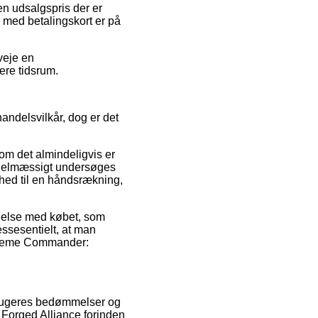
en udsalgspris der er
b med betalingskort er på
veje en
ere tidsrum.
andelsvilkår, dog er det
om det almindeligvis er
regelmæssigt undersøges
hed til en håndsrækning,
ndelse med købet, som
 essesentielt, at man
Supreme Commander:
e brugeres bedømmelser og
 Forged Alliance forinden