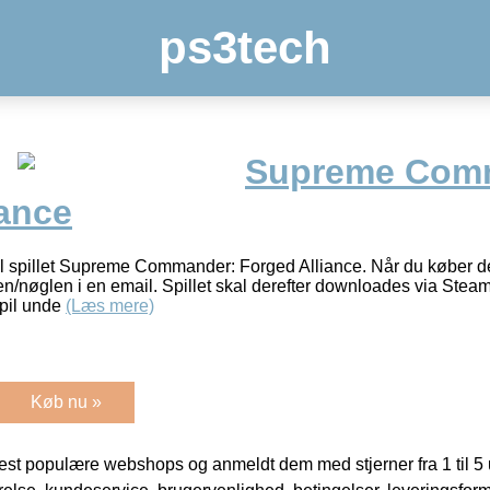
ps3tech
Supreme Com
iance
 til spillet Supreme Commander: Forged Alliance. Når du køber d
n/nøglen i en email. Spillet skal derefter downloades via Steam.
spil unde
(Læs mere)
Køb nu »
t populære webshops og anmeldt dem med stjerner fra 1 til 5 ud