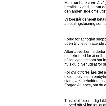
Man bør bare være årvågen
urealistisk god, så bør d
den anden side omsluttet
Vi foreslår generelt beta
afbetalingsløsning som fx
Forud for at nogen shopp
uden tvivl et omfattende 
Alternativet kunne derfo
en sikkerhed for at netb
af sagkyndige som har in
hvis du bliver udsat for
For øvrigt foreslåes det
eksempelvis den ombytnings
stadigvæk beholder ens f
Forged Alliance, om du e
Trustpilot forærer dig fa
herved går vi ind for, a