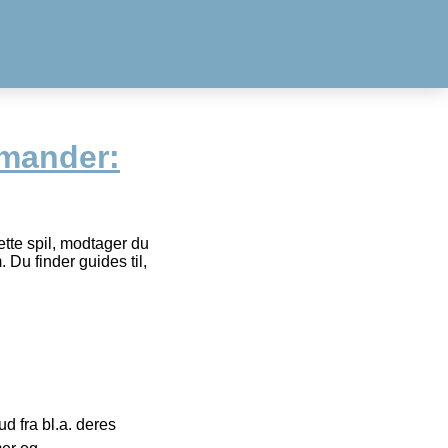
mander:
ette spil, modtager du
 Du finder guides til,
 fra bl.a. deres