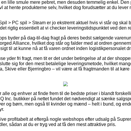
e en lille smule mere pebret, men desuden temmelig enkel. Den p
vl at hente produkterne selv, hvilket dog forudsætter at du lever m
pil > PC spil > Steam er jo ekstremt aktuel hvis vi står og skal 
det rigtig essentielt at vi checker leveringstidspunktet ved den r
 byder på dag-til-dag fragt på deres bedst sælgende varenu
ed Alliance, hvilket dog står og falder med at ordren gennemf
dsigt til at kunne nå at få varen ordnet inden logistikpersonalet 
e yder fri fragt, men tit er det under betingelse af at der shoppe
slutte sig for den mest betalelige leveringsmetode, hvilket ma
a, Skive eller Bjerringbro – vil være at få fragtmanden til at køre d
or alle og enhver at finde frem til de bedste priser i blandt forskell
Inc. butikker på nettet fundet det nødvendigt at sænke salgsp
byer og børn, men også til kvinder og mænd – helt i bund, og e
r.
 blive profitabelt at eftergå nogle webshops efter udsalg på S
er, sådan at du er tryg ved at få den mest attraktive pris.