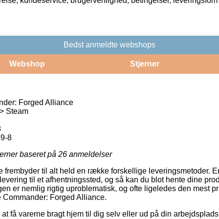
rrelse, kundeservice, brugervenlighed, betingelser, leveringsfor
Bedst anmeldte webshops
Webshop
Stjerner
er: Forged Alliance
 > Steam
8
e9-8
jerner baseret på
26
anmeldelser
 frembyder til alt held en række forskellige leveringsmetoder. 
vering til et afhentningssted, og så kan du blot hente dine pro
en er nemlig rigtig uproblematisk, og ofte ligeledes den mest p
e Commander: Forged Alliance.
t få varerne bragt hjem til dig selv eller ud på din arbejdspla