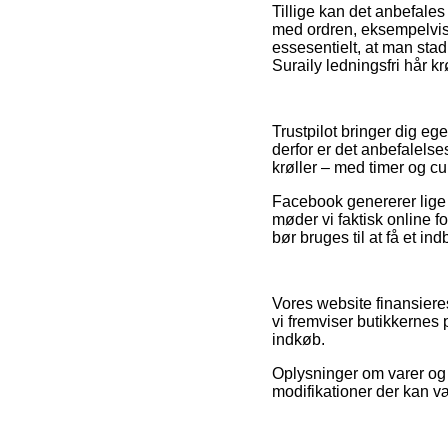
Tillige kan det anbefales
med ordren, eksempelvis d
essesentielt, at man sta
Suraily ledningsfri hår k
Trustpilot bringer dig eg
derfor er det anbefalelse
krøller – med timer og cu
Facebook genererer lige så
møder vi faktisk online f
bør bruges til at få et ind
Vores website finansiere
vi fremviser butikkernes 
indkøb.
Oplysninger om varer og 
modifikationer der kan v