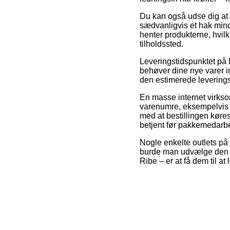
Du kan også udse dig at f
sædvanligvis et hak mindr
henter produkterne, hvilk
tilholdssted.
Leveringstidspunktet på Bo
behøver dine nye varer i
den estimerede levering
En masse internet virks
varenumre, eksempelvis Su
med at bestillingen køre
betjent før pakkemedarbe
Nogle enkelte outlets på 
burde man udvælge den me
Ribe – er at få dem til at