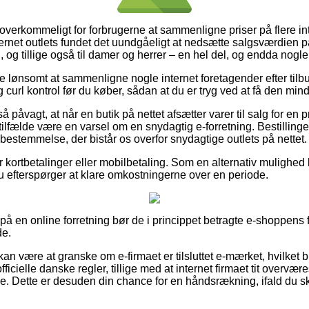
 overkommeligt for forbrugerne at sammenligne priser på flere in
rnet outlets fundet det uundgåeligt at nedsætte salgsværdien 
, og tillige også til damer og herrer – en hel del, og endda nogle 
ve lønsomt at sammenligne nogle internet foretagender efter tilbu
 curl kontrol før du køber, sådan at du er tryg ved at få den mind
 påvagt, at når en butik på nettet afsætter varer til salg for en p
tilfælde være en varsel om en snydagtig e-forretning. Bestillinge
n bestemmelse, der bistår os overfor snydagtige outlets på nettet.
for kortbetalinger eller mobilbetaling. Som en alternativ mulighe
 du efterspørger at klare omkostningerne over en periode.
 på en online forretning bør de i princippet betragte e-shoppens 
de.
n være at granske om e-firmaet er tilsluttet e-mærket, hvilket
 officielle danske regler, tillige med at internet firmaet tit overv
. Dette er desuden din chance for en håndsrækning, ifald du s