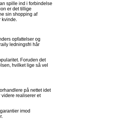
n spille ind i forbindelse
n er det tillige
ne sin shopping af
r kvinde.
nders opfattelser og
aily ledningsfri hår
opularitet. Foruden det
sen, hvilket lige så vel
orhandlere på nettet idet
 videre realiserer et
garantier imod
r.