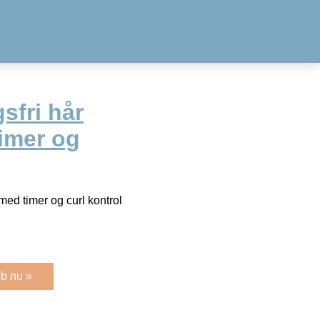
sfri hår
timer og
 med timer og curl kontrol
b nu »