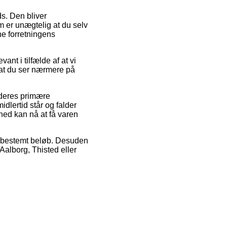
ds. Den bliver
m er unægtelig at du selv
ne forretningens
ant i tilfælde af at vi
 at du ser nærmere på
 deres primære
idlertid står og falder
hed kan nå at få varen
 et bestemt beløb. Desuden
Aalborg, Thisted eller