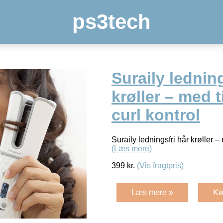
ps3tech
Suraily ledning
krøller – med 
curl kontrol
Suraily ledningsfri hår krøller –
(Læs mere)
399
kr.
(Vis fragtpris)
Læs mere »
Kø