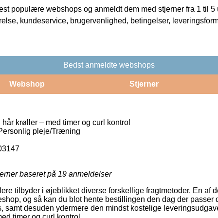
t populære webshops og anmeldt dem med stjerner fra 1 til 5 ud
rrelse, kundeservice, brugervenlighed, betingelser, leveringsfor
Bedst anmeldte webshops
Webshop
Stjerner
 hår krøller – med timer og curl kontrol
/Personlig pleje/Træning
03147
jerner baseret på
19
anmeldelser
lere tilbyder i øjeblikket diverse forskellige fragtmetoder. En af
keshop, og så kan du blot hente bestillingen den dag der passer
s, samt desuden ydermere den mindst kostelige leveringsudgave
med timer og curl kontrol.