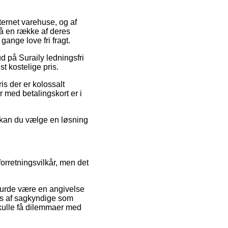
ternet varehuse, og af
på en række af deres
gange love fri fragt.
d på Suraily ledningsfri
st kostelige pris.
ris der er kolossalt
r med betalingskort er i
d kan du vælge en løsning
forretningsvilkår, men det
 burde være en angivelse
æres af sagkyndige som
kulle få dilemmaer med