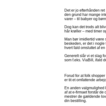
Det er jo efterhånden ret
den grund har mange inte
varer – til babyer og børn
Dog kan det trods alt bli
hår krøller – med timer og
Man bør imidlertid være så
beskeden, er det i nogle 
hvert fald omsluttet af e
Generelt slår vi et slag 
som f.eks. ViaBill, ifald
Forud for at folk shopper
er tit et omfattende arbej
En anden valgmulighed ka
af at e-firmaet forstår de
mestrer de gældende love
din bestilling.