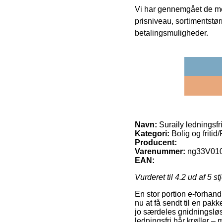
Vi har gennemgået de mes
prisniveau, sortimentstø
betalingsmuligheder.
Navn:
Suraily ledningsfri
Kategori:
Bolig og fritid
Producent:
Varenummer:
ng33V01
EAN:
Vurderet til
4.2
ud af 5 st
En stor portion e-forhand
nu at få sendt til en pak
jo særdeles gnidningslø
ledningsfri hår krøller – 