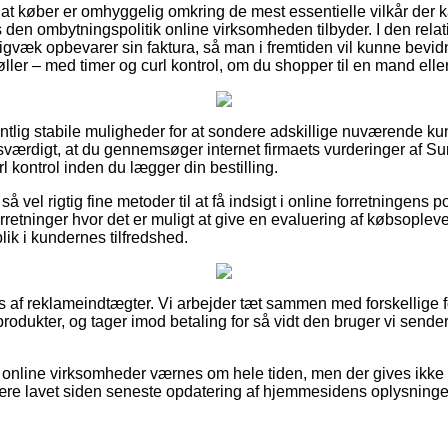
 at køber er omhyggelig omkring de mest essentielle vilkår der ka
en ombytningspolitik online virksomheden tilbyder. I den relatio
digvæk opbevarer sin faktura, så man i fremtiden vil kunne bevid
røller – med timer og curl kontrol, om du shopper til en mand elle
entlig stabile muligheder for at sondere adskillige nuværende ku
sværdigt, at du gennemsøger internet firmaets vurderinger af Sur
rl kontrol inden du lægger din bestilling.
 vel rigtig fine metoder til at få indsigt i online forretningens p
orretninger hvor det er muligt at give en evaluering af købsoplevel
blik i kundernes tilfredshed.
s af reklameindtægter. Vi arbejder tæt sammen med forskellige f
produkter, og tager imod betaling for så vidt den bruger vi sender
online virksomheder værnes om hele tiden, men der gives ikke 
ære lavet siden seneste opdatering af hjemmesidens oplysninge