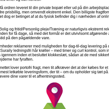
å ordren leveret til din private bopæl eller ud på din arbejdspla
e prisbillig, men omvendt ekstremt enkel. Den billigste fragtfor
et dog er betinget af at du fysisk befinder dig i nærheden af onli
lig og fritid/Personlig pleje/Træning er naturligvis ekstremt relev
nden for få dage, så med det formål er det utvivlsomt afgørende
stid på den pågældende vare.
omheder reklamerer med muligheden for dag-til-dag levering på
raily ledningsfri hår krøller – med timer og curl kontrol, som im
s igennem inden et besluttet klokkeslæt, sådan at de med sikker
jderne har fyraften.
nettet lover portofri fragt, men tit afkræver det at der købes for
st letkøbte leveringsform, der tit – om du opholder sig tæt på 
 levere dine varer til et afhentningssted.