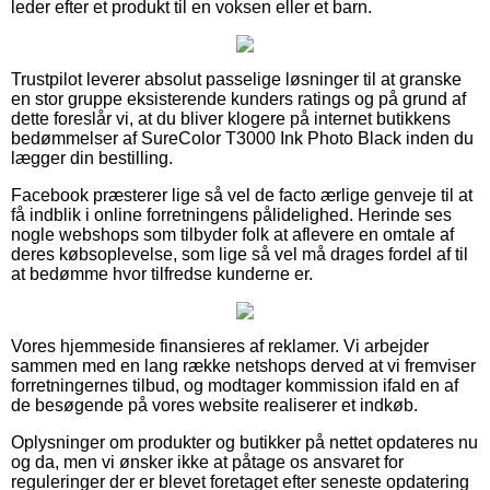
leder efter et produkt til en voksen eller et barn.
Trustpilot leverer absolut passelige løsninger til at granske
en stor gruppe eksisterende kunders ratings og på grund af
dette foreslår vi, at du bliver klogere på internet butikkens
bedømmelser af SureColor T3000 Ink Photo Black inden du
lægger din bestilling.
Facebook præsterer lige så vel de facto ærlige genveje til at
få indblik i online forretningens pålidelighed. Herinde ses
nogle webshops som tilbyder folk at aflevere en omtale af
deres købsoplevelse, som lige så vel må drages fordel af til
at bedømme hvor tilfredse kunderne er.
Vores hjemmeside finansieres af reklamer. Vi arbejder
sammen med en lang række netshops derved at vi fremviser
forretningernes tilbud, og modtager kommission ifald en af
de besøgende på vores website realiserer et indkøb.
Oplysninger om produkter og butikker på nettet opdateres nu
og da, men vi ønsker ikke at påtage os ansvaret for
reguleringer der er blevet foretaget efter seneste opdatering