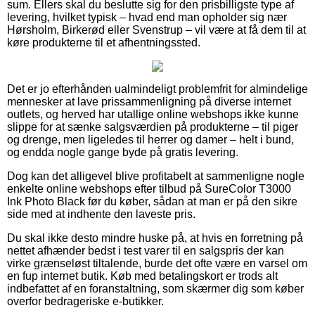
sum. Ellers skal du beslutte sig for den prisbilligste type af
levering, hvilket typisk – hvad end man opholder sig nær
Hørsholm, Birkerød eller Svenstrup – vil være at få dem til at
køre produkterne til et afhentningssted.
Det er jo efterhånden ualmindeligt problemfrit for almindelige
mennesker at lave prissammenligning på diverse internet
outlets, og herved har utallige online webshops ikke kunne
slippe for at sænke salgsværdien på produkterne – til piger
og drenge, men ligeledes til herrer og damer – helt i bund,
og endda nogle gange byde på gratis levering.
Dog kan det alligevel blive profitabelt at sammenligne nogle
enkelte online webshops efter tilbud på SureColor T3000
Ink Photo Black før du køber, sådan at man er på den sikre
side med at indhente den laveste pris.
Du skal ikke desto mindre huske på, at hvis en forretning på
nettet afhænder bedst i test varer til en salgspris der kan
virke grænseløst tiltalende, burde det ofte være en varsel om
en fup internet butik. Køb med betalingskort er trods alt
indbefattet af en foranstaltning, som skærmer dig som køber
overfor bedrageriske e-butikker.