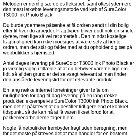
Metoden er nemlig særdeles fleksibel, samt oftest ydermere
den mest letkøbte leveringsmetode ved køb af SureColor
T3000 Ink Photo Black.
Du burde ydermere påtænke at få ordren sendt til din bolig
eller til hvor du arbejder. Fragttypen bliver godt nok en smule
dyrere, men lige så vel ret smertefri. Den mindst kostelige
fragtmulighed kan ikke modsiges at være selv at hente
ordren, men det står og falder med at du opholder dig tæt på
webbutikkens hjemsted.
Antal dages levering på SureColor T3000 Ink Photo Black er
jo virkelig vigtig i tilfælde af at du behøver varerne lige om
lidt, så af den grund er det selvsagt relevant at man finder
den anslåede leveringstid for det relevante produkt.
En lang række internet forretninger giver løfte om
muligheden for dag-til-dag levering på en lang række
produkter, eksempelvis SureColor T3000 Ink Photo Black,
men det er påkrævet at du bestiller tidligere end et konkret
tidspunkt, så de kan nå at få varen fikset forud for at
pakkemedarbejderne tager hjem.
Nogle få netbutikker frembyder fragt uden beregning, men
for det meste påkræves det at man handler for en bestemt