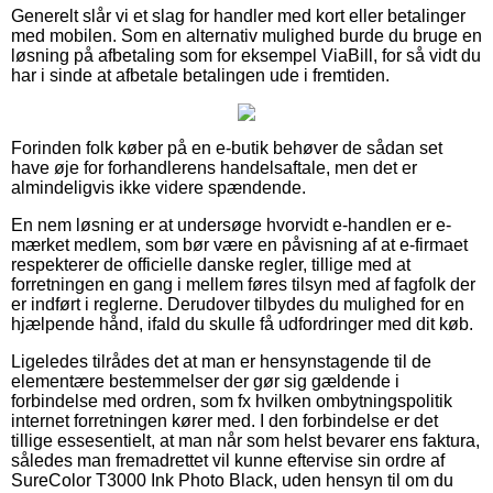
Generelt slår vi et slag for handler med kort eller betalinger
med mobilen. Som en alternativ mulighed burde du bruge en
løsning på afbetaling som for eksempel ViaBill, for så vidt du
har i sinde at afbetale betalingen ude i fremtiden.
Forinden folk køber på en e-butik behøver de sådan set
have øje for forhandlerens handelsaftale, men det er
almindeligvis ikke videre spændende.
En nem løsning er at undersøge hvorvidt e-handlen er e-
mærket medlem, som bør være en påvisning af at e-firmaet
respekterer de officielle danske regler, tillige med at
forretningen en gang i mellem føres tilsyn med af fagfolk der
er indført i reglerne. Derudover tilbydes du mulighed for en
hjælpende hånd, ifald du skulle få udfordringer med dit køb.
Ligeledes tilrådes det at man er hensynstagende til de
elementære bestemmelser der gør sig gældende i
forbindelse med ordren, som fx hvilken ombytningspolitik
internet forretningen kører med. I den forbindelse er det
tillige essesentielt, at man når som helst bevarer ens faktura,
således man fremadrettet vil kunne eftervise sin ordre af
SureColor T3000 Ink Photo Black, uden hensyn til om du