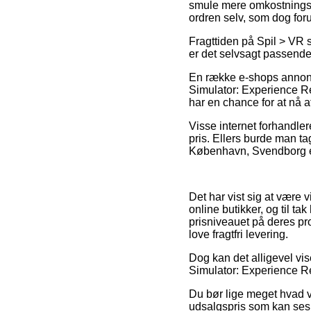
smule mere omkostningsfu
ordren selv, som dog foru
Fragttiden på Spil > VR 
er det selvsagt passende 
En række e-shops annonc
Simulator: Experience Re
har en chance for at nå a
Visse internet forhandle
pris. Ellers burde man ta
København, Svendborg elle
Det har vist sig at være 
online butikker, og til t
prisniveauet på deres pro
love fragtfri levering.
Dog kan det alligevel vis
Simulator: Experience Re
Du bør lige meget hvad v
udsalgspris som kan ses 