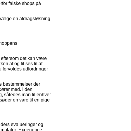
erfor falske shops på
u vælge en afdragsløsning
tshoppens
, eftersom det kan være
en af og til ses til af
u forvoldes udfordringer
le bestemmelser der
 kører med. I den
, således man til enhver
øger en vare til en pige
kunders evalueringer og
Simulator: Experience