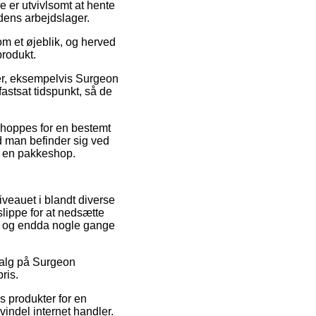
 er utvivlsomt at hente
edens arbejdslager.
m et øjeblik, og herved
produkt.
er, eksempelvis Surgeon
astsat tidspunkt, så de
shoppes for en bestemt
nd man befinder sig ved
il en pakkeshop.
iveauet i blandt diverse
slippe for at nedsætte
lt, og endda nogle gange
dsalg på Surgeon
ris.
s produkter for en
indel internet handler.