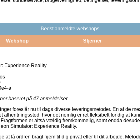
rrelse, kundeservice, brugervenlighed, betingelser, leveringsfor
Bedst anmeldte webshops
Webshop
Stjerner
: Experience Reality
ios
0
0e4-a
rner baseret på
47
anmeldelser
tninger foreslår nu til dags diverse leveringsmetoder. En af de me
t afhentningssted, hvor det nemlig er ret fleksibelt for dig at k
t. Fragtformen er altså vældig fremkommelig, samt endda desud
geon Simulator: Experience Reality.
at få ordren bragt hjem til dig privat eller til dit arbejde. Metode