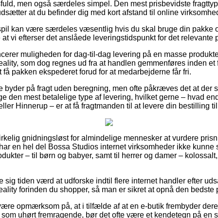
ld, men også særdeles simpel. Den mest prisbevidste fragttype
dsætter at du befinder dig med kort afstand til online virksomh
spil kan være særdeles væsentlig hvis du skal bruge din pakke o
at vi efterser det anslåede leveringstidspunkt for det relevante 
erer muligheden for dag-til-dag levering på en masse produkt
ality, som dog regnes ud fra at handlen gemmenføres inden et f
t få pakken ekspederet forud for at medarbejderne får fri.
re byder på fragt uden beregning, men ofte påkræves det at der 
ge den mest betalelige type af levering, hvilket gerne – hvad e
r Hinnerup – er at få fragtmanden til at levere din bestilling t
virkelig gnidningsløst for almindelige mennesker at vurdere prisn
ak har en hel del Bossa Studios internet virksomheder ikke kunne 
dukter – til børn og babyer, samt til herrer og damer – kolossa
e sig tiden værd at udforske indtil flere internet handler efter u
ality forinden du shopper, så man er sikret at opnå den bedste p
ære opmærksom på, at i tilfælde af at en e-butik frembyder dere
som uhørt fremragende, bør det ofte være et kendetegn på en sv