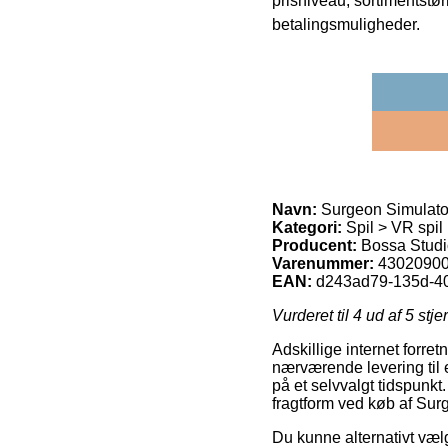
prisniveau, sortimentstø
betalingsmuligheder.
Navn:
Surgeon Simulator
Kategori:
Spil > VR spil
Producent:
Bossa Stud
Varenummer:
4302090
EAN:
d243ad79-135d-4
Vurderet til
4
ud af 5 stje
Adskillige internet forre
nærværende levering til e
på et selvvalgt tidspunk
fragtform ved køb af Sur
Du kunne alternativt vælge 