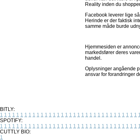
Reality inden du shopper
Facebook leverer lige så 
Herinde er der faktisk in
samme måde burde udnytte
Hjemmesiden er annoncefi
markedsfører deres varer
handel.
Oplysninger angående pr
ansvar for forandringer d
BITLY:
1
1
1
1
1
1
1
1
1
1
1
1
1
1
1
1
1
1
1
1
1
1
1
1
1
1
1
1
1
1
1
1
1
1
SPOTIFY:
1
1
1
1
1
1
1
1
1
1
1
1
1
1
1
1
1
1
1
1
1
1
1
1
1
1
1
1
1
1
1
1
1
1
CUTTLY BIO:
1