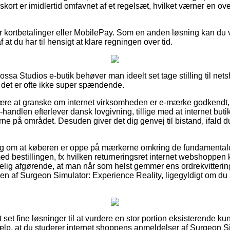
skort er imidlertid omfavnet af et regelsæt, hvilket værner en ov
 for kortbetalinger eller MobilePay. Som en anden løsning kan d
af at du har til hensigt at klare regningen over tid.
ossa Studios e-butik behøver man ideelt set tage stilling til ne
det er ofte ikke super spændende.
 være at granske om internet virksomheden er e-mærke godkendt
-handlen efterlever dansk lovgivning, tillige med at internet butikk
ne på området. Desuden giver det dig genvej til bistand, ifald d
rslag om at køberen er oppe på mærkerne omkring de fundamenta
 med bestillingen, fx hvilken returneringsret internet webshoppen
ig afgørende, at man når som helst gemmer ens ordrekvittering
en af Surgeon Simulator: Experience Reality, ligegyldigt om du s
rt set fine løsninger til at vurdere en stor portion eksisterende 
hjælp, at du studerer internet shoppens anmeldelser af Surgeon 