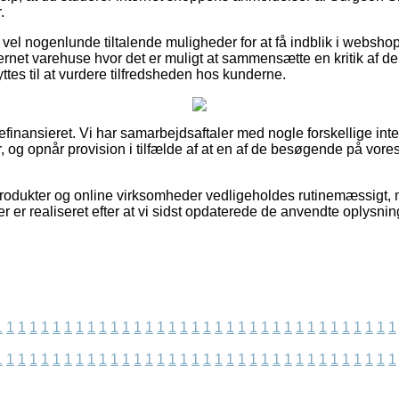
.
vel nogenlunde tiltalende muligheder for at få indblik i websho
ternet varehuse hvor det er muligt at sammensætte en kritik af de
s til at vurdere tilfredsheden hos kunderne.
nansieret. Vi har samarbejdsaftaler med nogle forskellige inte
, og opnår provision i tilfælde af at en af de besøgende på vore
odukter og online virksomheder vedligeholdes rutinemæssigt, m
er er realiseret efter at vi sidst opdaterede de anvendte oplysnin
1
1
1
1
1
1
1
1
1
1
1
1
1
1
1
1
1
1
1
1
1
1
1
1
1
1
1
1
1
1
1
1
1
1
1
1
1
1
1
1
1
1
1
1
1
1
1
1
1
1
1
1
1
1
1
1
1
1
1
1
1
1
1
1
1
1
1
1
1
1