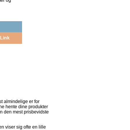
mer og
Link
st almindelige er for
unne hente dine produkter
en den mest prisbevidste
n viser sig ofte en lille