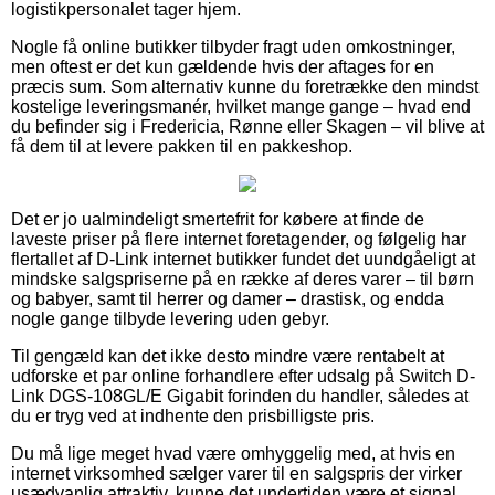
logistikpersonalet tager hjem.
Nogle få online butikker tilbyder fragt uden omkostninger,
men oftest er det kun gældende hvis der aftages for en
præcis sum. Som alternativ kunne du foretrække den mindst
kostelige leveringsmanér, hvilket mange gange – hvad end
du befinder sig i Fredericia, Rønne eller Skagen – vil blive at
få dem til at levere pakken til en pakkeshop.
Det er jo ualmindeligt smertefrit for købere at finde de
laveste priser på flere internet foretagender, og følgelig har
flertallet af D-Link internet butikker fundet det uundgåeligt at
mindske salgspriserne på en række af deres varer – til børn
og babyer, samt til herrer og damer – drastisk, og endda
nogle gange tilbyde levering uden gebyr.
Til gengæld kan det ikke desto mindre være rentabelt at
udforske et par online forhandlere efter udsalg på Switch D-
Link DGS-108GL/E Gigabit forinden du handler, således at
du er tryg ved at indhente den prisbilligste pris.
Du må lige meget hvad være omhyggelig med, at hvis en
internet virksomhed sælger varer til en salgspris der virker
usædvanlig attraktiv, kunne det undertiden være et signal