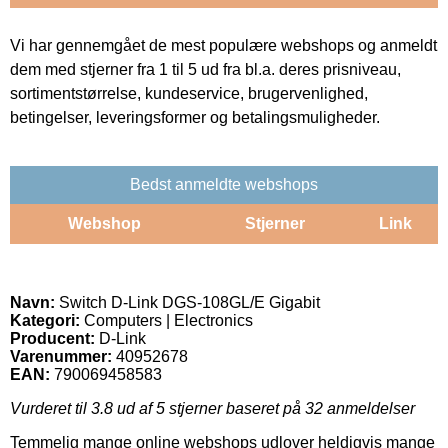
Vi har gennemgået de mest populære webshops og anmeldt
dem med stjerner fra 1 til 5 ud fra bl.a. deres prisniveau,
sortimentstørrelse, kundeservice, brugervenlighed,
betingelser, leveringsformer og betalingsmuligheder.
Bedst anmeldte webshops
Webshop
Stjerner
Link
Navn:
Switch D-Link DGS-108GL/E Gigabit
Kategori:
Computers | Electronics
Producent:
D-Link
Varenummer:
40952678
EAN:
790069458583
Vurderet til
3.8
ud af 5 stjerner baseret på
32
anmeldelser
Temmelig mange online webshops udlover heldigvis mange