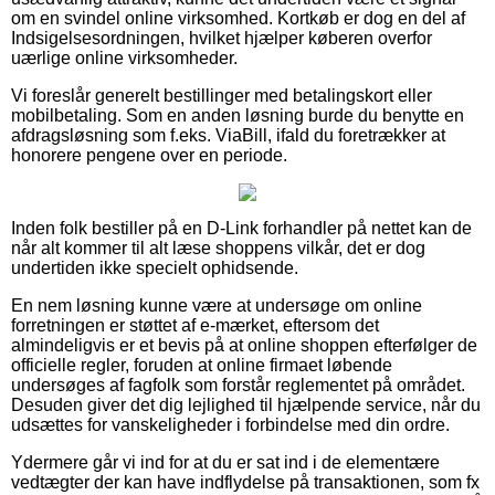
om en svindel online virksomhed. Kortkøb er dog en del af
Indsigelsesordningen, hvilket hjælper køberen overfor
uærlige online virksomheder.
Vi foreslår generelt bestillinger med betalingskort eller
mobilbetaling. Som en anden løsning burde du benytte en
afdragsløsning som f.eks. ViaBill, ifald du foretrækker at
honorere pengene over en periode.
Inden folk bestiller på en D-Link forhandler på nettet kan de
når alt kommer til alt læse shoppens vilkår, det er dog
undertiden ikke specielt ophidsende.
En nem løsning kunne være at undersøge om online
forretningen er støttet af e-mærket, eftersom det
almindeligvis er et bevis på at online shoppen efterfølger de
officielle regler, foruden at online firmaet løbende
undersøges af fagfolk som forstår reglementet på området.
Desuden giver det dig lejlighed til hjælpende service, når du
udsættes for vanskeligheder i forbindelse med din ordre.
Ydermere går vi ind for at du er sat ind i de elementære
vedtægter der kan have indflydelse på transaktionen, som fx