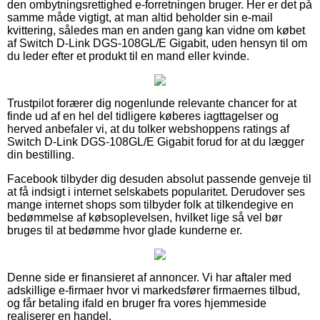
den ombytningsrettighed e-forretningen bruger. Her er det på
samme måde vigtigt, at man altid beholder sin e-mail
kvittering, således man en anden gang kan vidne om købet
af Switch D-Link DGS-108GL/E Gigabit, uden hensyn til om
du leder efter et produkt til en mand eller kvinde.
Trustpilot forærer dig nogenlunde relevante chancer for at
finde ud af en hel del tidligere køberes iagttagelser og
herved anbefaler vi, at du tolker webshoppens ratings af
Switch D-Link DGS-108GL/E Gigabit forud for at du lægger
din bestilling.
Facebook tilbyder dig desuden absolut passende genveje til
at få indsigt i internet selskabets popularitet. Derudover ses
mange internet shops som tilbyder folk at tilkendegive en
bedømmelse af købsoplevelsen, hvilket lige så vel bør
bruges til at bedømme hvor glade kunderne er.
Denne side er finansieret af annoncer. Vi har aftaler med
adskillige e-firmaer hvor vi markedsfører firmaernes tilbud,
og får betaling ifald en bruger fra vores hjemmeside
realiserer en handel.