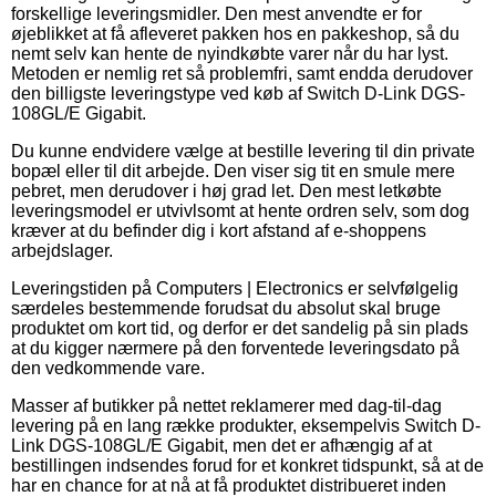
forskellige leveringsmidler. Den mest anvendte er for
øjeblikket at få afleveret pakken hos en pakkeshop, så du
nemt selv kan hente de nyindkøbte varer når du har lyst.
Metoden er nemlig ret så problemfri, samt endda derudover
den billigste leveringstype ved køb af Switch D-Link DGS-
108GL/E Gigabit.
Du kunne endvidere vælge at bestille levering til din private
bopæl eller til dit arbejde. Den viser sig tit en smule mere
pebret, men derudover i høj grad let. Den mest letkøbte
leveringsmodel er utvivlsomt at hente ordren selv, som dog
kræver at du befinder dig i kort afstand af e-shoppens
arbejdslager.
Leveringstiden på Computers | Electronics er selvfølgelig
særdeles bestemmende forudsat du absolut skal bruge
produktet om kort tid, og derfor er det sandelig på sin plads
at du kigger nærmere på den forventede leveringsdato på
den vedkommende vare.
Masser af butikker på nettet reklamerer med dag-til-dag
levering på en lang række produkter, eksempelvis Switch D-
Link DGS-108GL/E Gigabit, men det er afhængig af at
bestillingen indsendes forud for et konkret tidspunkt, så at de
har en chance for at nå at få produktet distribueret inden