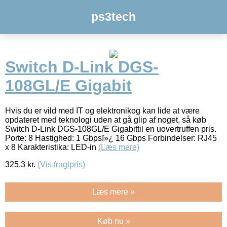
ps3tech
Switch D-Link DGS-
108GL/E Gigabit
Hvis du er vild med IT og elektronikog kan lide at være
opdateret med teknologi uden at gå glip af noget, så køb
Switch D-Link DGS-108GL/E Gigabittil en uovertruffen pris.
Porte: 8 Hastighed: 1 Gbpsï»¿ 16 Gbps Forbindelser: RJ45
x 8 Karakteristika: LED-in
(Læs mere)
325.3
kr.
(Vis fragtpris)
Læs mere »
Køb nu »