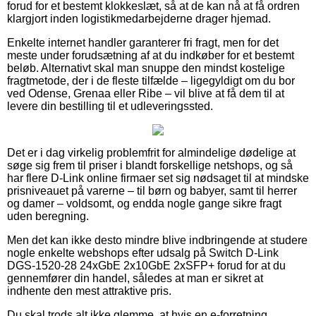
forud for et bestemt klokkeslæt, så at de kan nå at få ordren
klargjort inden logistikmedarbejderne drager hjemad.
Enkelte internet handler garanterer fri fragt, men for det
meste under forudsætning af at du indkøber for et bestemt
beløb. Alternativt skal man snuppe den mindst kostelige
fragtmetode, der i de fleste tilfælde – ligegyldigt om du bor
ved Odense, Grenaa eller Ribe – vil blive at få dem til at
levere din bestilling til et udleveringssted.
Det er i dag virkelig problemfrit for almindelige dødelige at
søge sig frem til priser i blandt forskellige netshops, og så
har flere D-Link online firmaer set sig nødsaget til at mindske
prisniveauet på varerne – til børn og babyer, samt til herrer
og damer – voldsomt, og endda nogle gange sikre fragt
uden beregning.
Men det kan ikke desto mindre blive indbringende at studere
nogle enkelte webshops efter udsalg på Switch D-Link
DGS-1520-28 24xGbE 2x10GbE 2xSFP+ forud for at du
gennemfører din handel, således at man er sikret at
indhente den mest attraktive pris.
Du skal trods alt ikke glemme, at hvis en e-forretning