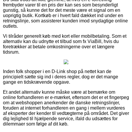
frembyder varer til en pris der kan ses som besynderligt
gunstig, så kunne det for det meste være et signal om en
uoprigtig butik. Kortkøb er i hvert fald dækket ind under en
retningslinje, som assisterer kunden imod snydagtige online
outlets.
Vi tilråder generelt køb med kort eller mobilbetaling. Som et
alternativ kan du udnytte et tilbud som fx ViaBill, hvis du
foretrækker at betale omkostningerne over et længere
tidsrum.
Inden folk shopper i en D-Link shop på nettet kan de
principielt sætte sig ind i deres regler, dog er det mange
gange en tidskrævende opgave.
Et andet alternativ kunne måske være at bemærke om
online forhandleren er e-mærket, eftersom det er et fingerpeg
om at webshoppen anerkender de danske retningslinjer,
foruden at internet forhandleren en gang i mellem vurderes
af eksperter der kender til vedtægterne på området. Det giver
dig lejlighed til hjælpende service, ifald du udsættes for
dilemmaer som følge af dit køb.