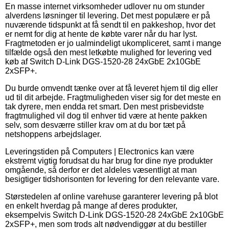
En masse internet virksomheder udlover nu om stunder
alverdens løsninger til levering. Det mest populære er på
nuværende tidspunkt at få sendt til en pakkeshop, hvor det
er nemt for dig at hente de købte varer når du har lyst.
Fragtmetoden er jo ualmindeligt ukompliceret, samt i mange
tilfælde også den mest letkøbte mulighed for levering ved
køb af Switch D-Link DGS-1520-28 24xGbE 2x10GbE
2xSFP+.
Du burde omvendt tænke over at få leveret hjem til dig eller
ud til dit arbejde. Fragtmuligheden viser sig for det meste en
tak dyrere, men endda ret smart. Den mest prisbevidste
fragtmulighed vil dog til enhver tid være at hente pakken
selv, som desværre stiller krav om at du bor tæt på
netshoppens arbejdslager.
Leveringstiden på Computers | Electronics kan være
ekstremt vigtig forudsat du har brug for dine nye produkter
omgående, så derfor er det aldeles væsentligt at man
besigtiger tidshorisonten for levering for den relevante vare.
Størstedelen af online varehuse garanterer levering på blot
en enkelt hverdag på mange af deres produkter,
eksempelvis Switch D-Link DGS-1520-28 24xGbE 2x10GbE
2xSFP+, men som trods alt nødvendiggør at du bestiller