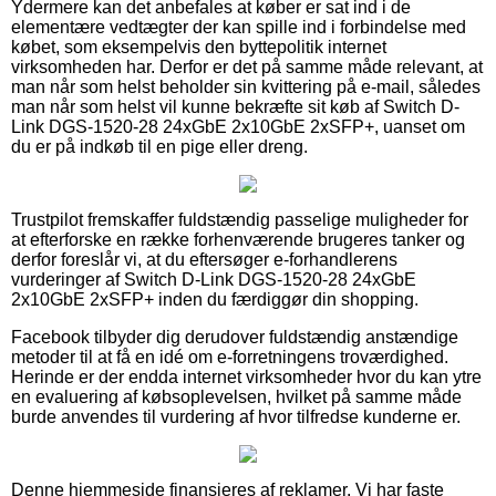
Ydermere kan det anbefales at køber er sat ind i de
elementære vedtægter der kan spille ind i forbindelse med
købet, som eksempelvis den byttepolitik internet
virksomheden har. Derfor er det på samme måde relevant, at
man når som helst beholder sin kvittering på e-mail, således
man når som helst vil kunne bekræfte sit køb af Switch D-
Link DGS-1520-28 24xGbE 2x10GbE 2xSFP+, uanset om
du er på indkøb til en pige eller dreng.
Trustpilot fremskaffer fuldstændig passelige muligheder for
at efterforske en række forhenværende brugeres tanker og
derfor foreslår vi, at du eftersøger e-forhandlerens
vurderinger af Switch D-Link DGS-1520-28 24xGbE
2x10GbE 2xSFP+ inden du færdiggør din shopping.
Facebook tilbyder dig derudover fuldstændig anstændige
metoder til at få en idé om e-forretningens troværdighed.
Herinde er der endda internet virksomheder hvor du kan ytre
en evaluering af købsoplevelsen, hvilket på samme måde
burde anvendes til vurdering af hvor tilfredse kunderne er.
Denne hjemmeside finansieres af reklamer. Vi har faste