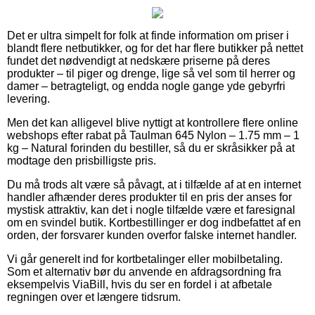
Det er ultra simpelt for folk at finde information om priser i
blandt flere netbutikker, og for det har flere butikker på nettet
fundet det nødvendigt at nedskære priserne på deres
produkter – til piger og drenge, lige så vel som til herrer og
damer – betragteligt, og endda nogle gange yde gebyrfri
levering.
Men det kan alligevel blive nyttigt at kontrollere flere online
webshops efter rabat på Taulman 645 Nylon – 1.75 mm – 1
kg – Natural forinden du bestiller, så du er skråsikker på at
modtage den prisbilligste pris.
Du må trods alt være så påvagt, at i tilfælde af at en internet
handler afhænder deres produkter til en pris der anses for
mystisk attraktiv, kan det i nogle tilfælde være et faresignal
om en svindel butik. Kortbestillinger er dog indbefattet af en
orden, der forsvarer kunden overfor falske internet handler.
Vi går generelt ind for kortbetalinger eller mobilbetaling.
Som et alternativ bør du anvende en afdragsordning fra
eksempelvis ViaBill, hvis du ser en fordel i at afbetale
regningen over et længere tidsrum.