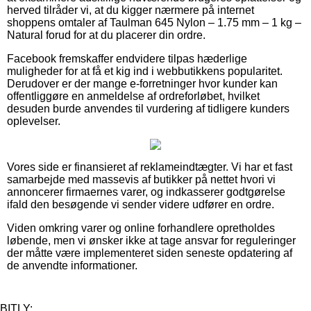
herved tilråder vi, at du kigger nærmere på internet
shoppens omtaler af Taulman 645 Nylon – 1.75 mm – 1 kg –
Natural forud for at du placerer din ordre.
Facebook fremskaffer endvidere tilpas hæderlige
muligheder for at få et kig ind i webbutikkens popularitet.
Derudover er der mange e-forretninger hvor kunder kan
offentliggøre en anmeldelse af ordreforløbet, hvilket
desuden burde anvendes til vurdering af tidligere kunders
oplevelser.
Vores side er finansieret af reklameindtægter. Vi har et fast
samarbejde med massevis af butikker på nettet hvori vi
annoncerer firmaernes varer, og indkasserer godtgørelse
ifald den besøgende vi sender videre udfører en ordre.
Viden omkring varer og online forhandlere opretholdes
løbende, men vi ønsker ikke at tage ansvar for reguleringer
der måtte være implementeret siden seneste opdatering af
de anvendte informationer.
BITLY: