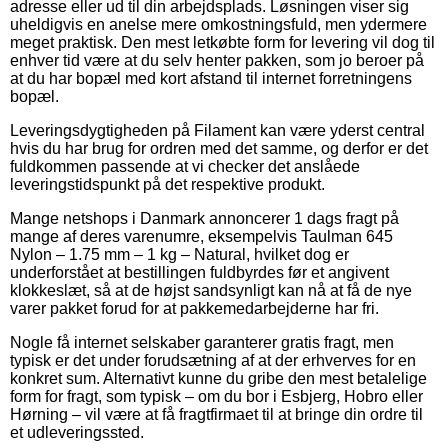
adresse eller ud til din arbejdsplads. Løsningen viser sig
uheldigvis en anelse mere omkostningsfuld, men ydermere
meget praktisk. Den mest letkøbte form for levering vil dog til
enhver tid være at du selv henter pakken, som jo beroer på
at du har bopæl med kort afstand til internet forretningens
bopæl.
Leveringsdygtigheden på Filament kan være yderst central
hvis du har brug for ordren med det samme, og derfor er det
fuldkommen passende at vi checker det anslåede
leveringstidspunkt på det respektive produkt.
Mange netshops i Danmark annoncerer 1 dags fragt på
mange af deres varenumre, eksempelvis Taulman 645
Nylon – 1.75 mm – 1 kg – Natural, hvilket dog er
underforstået at bestillingen fuldbyrdes før et angivent
klokkeslæt, så at de højst sandsynligt kan nå at få de nye
varer pakket forud for at pakkemedarbejderne har fri.
Nogle få internet selskaber garanterer gratis fragt, men
typisk er det under forudsætning af at der erhverves for en
konkret sum. Alternativt kunne du gribe den mest betalelige
form for fragt, som typisk – om du bor i Esbjerg, Hobro eller
Hørning – vil være at få fragtfirmaet til at bringe din ordre til
et udleveringssted.