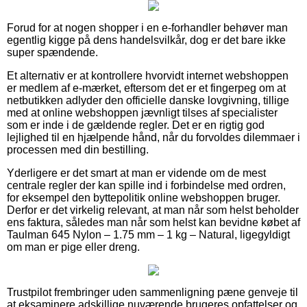
Forud for at nogen shopper i en e-forhandler behøver man
egentlig kigge på dens handelsvilkår, dog er det bare ikke
super spændende.
Et alternativ er at kontrollere hvorvidt internet webshoppen
er medlem af e-mærket, eftersom det er et fingerpeg om at
netbutikken adlyder den officielle danske lovgivning, tillige
med at online webshoppen jævnligt tilses af specialister
som er inde i de gældende regler. Det er en rigtig god
lejlighed til en hjælpende hånd, når du forvoldes dilemmaer i
processen med din bestilling.
Yderligere er det smart at man er vidende om de mest
centrale regler der kan spille ind i forbindelse med ordren,
for eksempel den byttepolitik online webshoppen bruger.
Derfor er det virkelig relevant, at man når som helst beholder
ens faktura, således man når som helst kan bevidne købet af
Taulman 645 Nylon – 1.75 mm – 1 kg – Natural, ligegyldigt
om man er pige eller dreng.
Trustpilot frembringer uden sammenligning pæne genveje til
at eksaminere adskillige nuværende brugeres opfattelser og