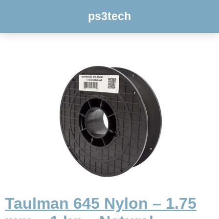
ps3tech
Taulman 645 Nylon – 1.75