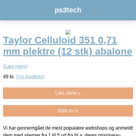
ps3tech
Taylor Celluloid 351 0,71
mm plektre (12 stk) abalone
(Læs mere)
49
kr.
(Vis fragtpris)
Læs mere »
Køb nu »
Vi har gennemgået de mest populære webshops og anmeldt
dem med stjerner fra 1 til 5 ud fra bl.a. deres prisniveau,