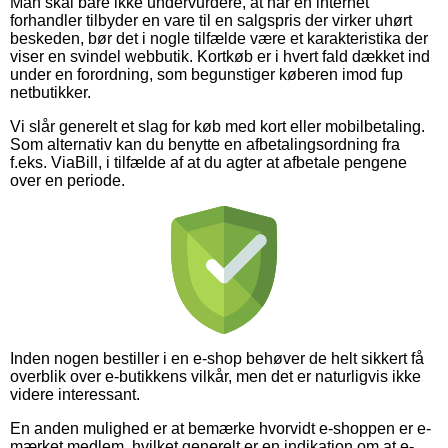
Man skal bare ikke undervurdere, at når en internet
forhandler tilbyder en vare til en salgspris der virker uhørt
beskeden, bør det i nogle tilfælde være et karakteristika der
viser en svindel webbutik. Kortkøb er i hvert fald dækket ind
under en forordning, som begunstiger køberen imod fup
netbutikker.
Vi slår generelt et slag for køb med kort eller mobilbetaling.
Som alternativ kan du benytte en afbetalingsordning fra
f.eks. ViaBill, i tilfælde af at du agter at afbetale pengene
over en periode.
Inden nogen bestiller i en e-shop behøver de helt sikkert få
overblik over e-butikkens vilkår, men det er naturligvis ikke
videre interessant.
En anden mulighed er at bemærke hvorvidt e-shoppen er e-
mærket medlem, hvilket generelt er en indikation om at e-