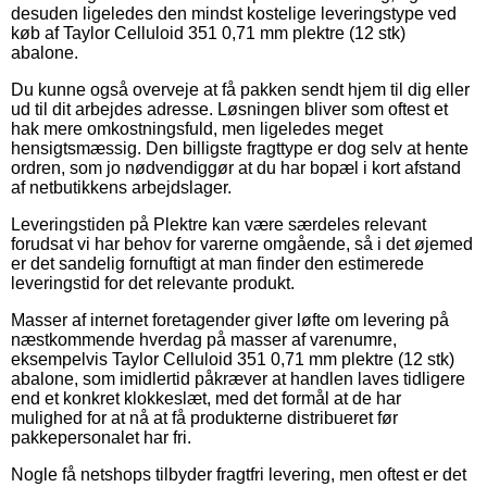
desuden ligeledes den mindst kostelige leveringstype ved
køb af Taylor Celluloid 351 0,71 mm plektre (12 stk)
abalone.
Du kunne også overveje at få pakken sendt hjem til dig eller
ud til dit arbejdes adresse. Løsningen bliver som oftest et
hak mere omkostningsfuld, men ligeledes meget
hensigtsmæssig. Den billigste fragttype er dog selv at hente
ordren, som jo nødvendiggør at du har bopæl i kort afstand
af netbutikkens arbejdslager.
Leveringstiden på Plektre kan være særdeles relevant
forudsat vi har behov for varerne omgående, så i det øjemed
er det sandelig fornuftigt at man finder den estimerede
leveringstid for det relevante produkt.
Masser af internet foretagender giver løfte om levering på
næstkommende hverdag på masser af varenumre,
eksempelvis Taylor Celluloid 351 0,71 mm plektre (12 stk)
abalone, som imidlertid påkræver at handlen laves tidligere
end et konkret klokkeslæt, med det formål at de har
mulighed for at nå at få produkterne distribueret før
pakkepersonalet har fri.
Nogle få netshops tilbyder fragtfri levering, men oftest er det