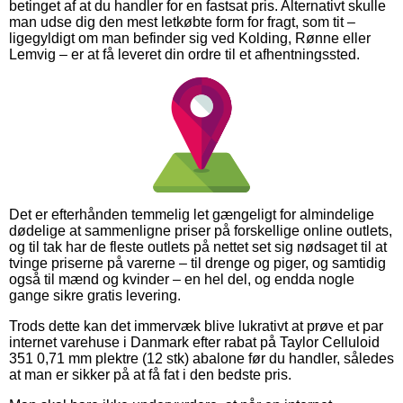
betinget af at du handler for en fastsat pris. Alternativt skulle
man udse dig den mest letkøbte form for fragt, som tit –
ligegyldigt om man befinder sig ved Kolding, Rønne eller
Lemvig – er at få leveret din ordre til et afhentningssted.
Det er efterhånden temmelig let gængeligt for almindelige
dødelige at sammenligne priser på forskellige online outlets,
og til tak har de fleste outlets på nettet set sig nødsaget til at
tvinge priserne på varerne – til drenge og piger, og samtidig
også til mænd og kvinder – en hel del, og endda nogle
gange sikre gratis levering.
Trods dette kan det immervæk blive lukrativt at prøve et par
internet varehuse i Danmark efter rabat på Taylor Celluloid
351 0,71 mm plektre (12 stk) abalone før du handler, således
at man er sikker på at få fat i den bedste pris.