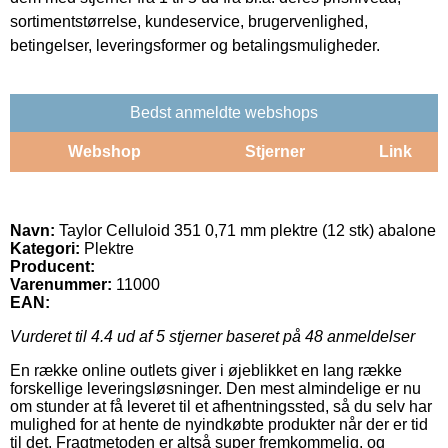
sortimentstørrelse, kundeservice, brugervenlighed,
betingelser, leveringsformer og betalingsmuligheder.
Bedst anmeldte webshops
Webshop
Stjerner
Link
Navn:
Taylor Celluloid 351 0,71 mm plektre (12 stk) abalone
Kategori:
Plektre
Producent:
Varenummer:
11000
EAN:
Vurderet til
4.4
ud af 5 stjerner baseret på
48
anmeldelser
En række online outlets giver i øjeblikket en lang række
forskellige leveringsløsninger. Den mest almindelige er nu
om stunder at få leveret til et afhentningssted, så du selv har
mulighed for at hente de nyindkøbte produkter når der er tid
til det. Fragtmetoden er altså super fremkommelig, og