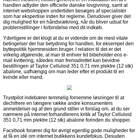
handlen adlyder den officielle danske lovgivning, samt at
internet webshoppen undertiden besøges af specialister
som har ekspertise inden for reglerne. Derudover giver det
dig mulighed for en håndsrækning, når du bliver udsat for
problemstillinger i forbindelse med dit indkøb.
Yderligere er det klogt at du er vidende om de mest vitale
betingelser der har betydning for handlen, for eksempel den
byttepolitik hjemmesiden bruger. I relation til det er det
virkelig afgørende, at man til enhver tid bibeholder ens e-
mail kvittering, således man fremadrettet kan bevidne
bestillingen af Taylor Celluloid 351 0,71 mm plektre (12 stk)
abalone, uafhængig om man leder efter et produkt til en
kvinde eller mand.
Trustpilot indebærer temmelig fornemme løsninger til at
dechifrere en længere række andre konsumenters
anmeldelser og af den grund stiller vi forslag om, at du ser
nærmere på internet forhandlerens kritik af Taylor Celluloid
351 0,71 mm plektre (12 stk) abalone forinden du shopper.
Facebook forærer dig for øvrigt egentlig gode muligheder for
at få en idé om internet butikkens kundefokus. Desuden