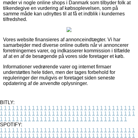
møder vi nogle online shops i Danmark som tilbyder folk at
tilkendegive en vurdering af købsoplevelsen, som på
samme måde kan udnyttes til at få et indblik i kundernes
tilfredshed.
Vores website finansieres af annonceindtægter. Vi har
samarbejder med diverse online outlets når vi annoncerer
forretningernes varer, og indkasserer kommission i tilfælde
af at en af de besøgende på vores side foretager et køb.
Informationer vedrørende varer og internet firmaer
understøttes hele tiden, men der tages forbehold for
reguleringer der muligvis er foretaget siden seneste
opdatering af de anvendte oplysninger.
BITLY:
1
1
1
1
1
1
1
1
1
1
1
1
1
1
1
1
1
1
1
1
1
1
1
1
1
1
1
1
1
1
1
1
1
1
1
1
1
1
1
1
1
1
1
1
1
1
1
1
1
1
1
1
1
1
1
1
1
1
1
1
1
1
1
1
1
1
1
1
1
1
1
1
1
1
1
1
1
1
1
1
1
1
1
1
1
1
1
1
1
1
1
1
1
1
1
1
1
1
1
1
SPOTIFY:
1
1
1
1
1
1
1
1
1
1
1
1
1
1
1
1
1
1
1
1
1
1
1
1
1
1
1
1
1
1
1
1
1
1
1
1
1
1
1
1
1
1
1
1
1
1
1
1
1
1
1
1
1
1
1
1
1
1
1
1
1
1
1
1
1
1
1
1