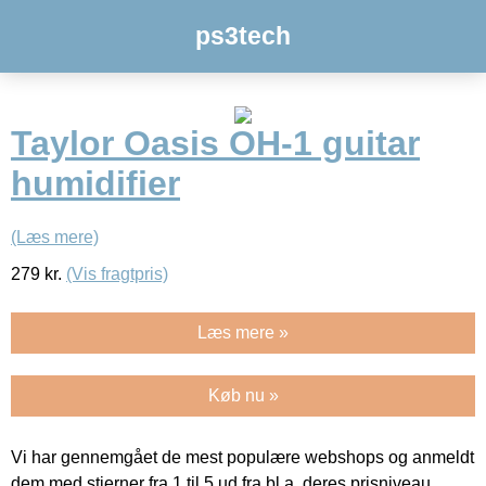
ps3tech
Taylor Oasis OH-1 guitar
humidifier
(Læs mere)
279
kr.
(Vis fragtpris)
Læs mere »
Køb nu »
Vi har gennemgået de mest populære webshops og anmeldt
dem med stjerner fra 1 til 5 ud fra bl.a. deres prisniveau,