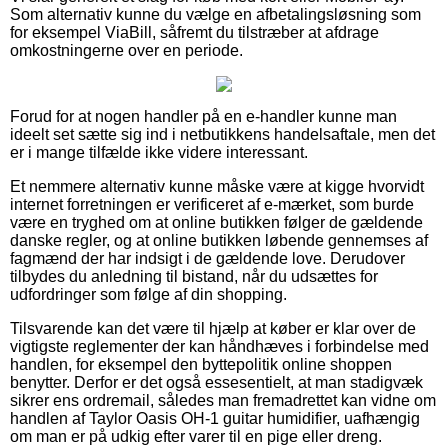
Som alternativ kunne du vælge en afbetalingsløsning som
for eksempel ViaBill, såfremt du tilstræber at afdrage
omkostningerne over en periode.
Forud for at nogen handler på en e-handler kunne man
ideelt set sætte sig ind i netbutikkens handelsaftale, men det
er i mange tilfælde ikke videre interessant.
Et nemmere alternativ kunne måske være at kigge hvorvidt
internet forretningen er verificeret af e-mærket, som burde
være en tryghed om at online butikken følger de gældende
danske regler, og at online butikken løbende gennemses af
fagmænd der har indsigt i de gældende love. Derudover
tilbydes du anledning til bistand, når du udsættes for
udfordringer som følge af din shopping.
Tilsvarende kan det være til hjælp at køber er klar over de
vigtigste reglementer der kan håndhæves i forbindelse med
handlen, for eksempel den byttepolitik online shoppen
benytter. Derfor er det også essesentielt, at man stadigvæk
sikrer ens ordremail, således man fremadrettet kan vidne om
handlen af Taylor Oasis OH-1 guitar humidifier, uafhængig
om man er på udkig efter varer til en pige eller dreng.