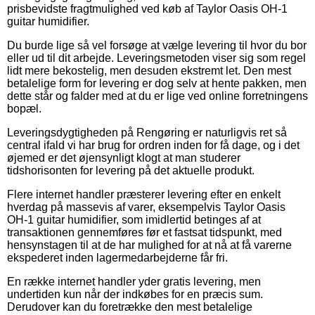
prisbevidste fragtmulighed ved køb af Taylor Oasis OH-1
guitar humidifier.
Du burde lige så vel forsøge at vælge levering til hvor du bor
eller ud til dit arbejde. Leveringsmetoden viser sig som regel
lidt mere bekostelig, men desuden ekstremt let. Den mest
betalelige form for levering er dog selv at hente pakken, men
dette står og falder med at du er lige ved online forretningens
bopæl.
Leveringsdygtigheden på Rengøring er naturligvis ret så
central ifald vi har brug for ordren inden for få dage, og i det
øjemed er det øjensynligt klogt at man studerer
tidshorisonten for levering på det aktuelle produkt.
Flere internet handler præsterer levering efter en enkelt
hverdag på massevis af varer, eksempelvis Taylor Oasis
OH-1 guitar humidifier, som imidlertid betinges af at
transaktionen gennemføres før et fastsat tidspunkt, med
hensynstagen til at de har mulighed for at nå at få varerne
ekspederet inden lagermedarbejderne får fri.
En række internet handler yder gratis levering, men
undertiden kun når der indkøbes for en præcis sum.
Derudover kan du foretrække den mest betalelige