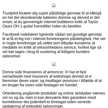
Trustpilot forærer dig super pålidelige genveje til at eftergå
en hel del eksisterende køberes domme og derved er det
smart, at du gennemgår internet butikkens kritik af Taylor
Oasis OH-1 guitar humidifier inden du bestiller.
Facebook indebærer lignende sådan set gunstige genveje
til at få et kig ind i internet forretningens pålidelighed. Her ser
vi nogle forretninger på nettet som tilbyder kunderne at
meddele en kritik af virksomhedens service, hvilket lige så
vel bør tages i brug til vurdering af tidligere kunders
oplevelser.
Denne side finansieres af annoncer. Vi har et fast
samarbejde med massevis af webshops derved at vi
fremviser deres varer, og modtager provision i tilfælde af at
en bruger fra vores side foretager en handel.
Orientering angående produkter og online selskaber værnes
om nu og da, men vi kan desværre ikke garantere imod
korrektioner der potentielt er foretaget siden seneste
opdatering af websitets oplysninger.