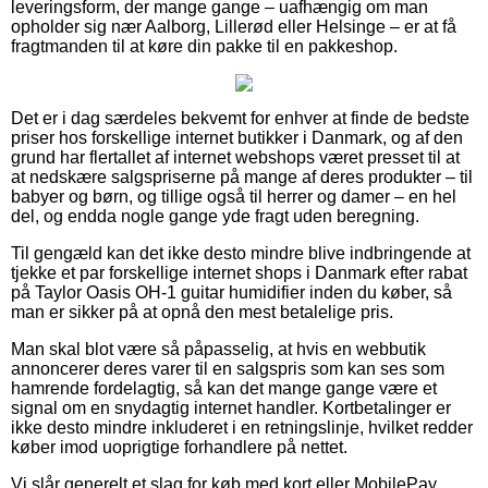
leveringsform, der mange gange – uafhængig om man
opholder sig nær Aalborg, Lillerød eller Helsinge – er at få
fragtmanden til at køre din pakke til en pakkeshop.
Det er i dag særdeles bekvemt for enhver at finde de bedste
priser hos forskellige internet butikker i Danmark, og af den
grund har flertallet af internet webshops været presset til at
at nedskære salgspriserne på mange af deres produkter – til
babyer og børn, og tillige også til herrer og damer – en hel
del, og endda nogle gange yde fragt uden beregning.
Til gengæld kan det ikke desto mindre blive indbringende at
tjekke et par forskellige internet shops i Danmark efter rabat
på Taylor Oasis OH-1 guitar humidifier inden du køber, så
man er sikker på at opnå den mest betalelige pris.
Man skal blot være så påpasselig, at hvis en webbutik
annoncerer deres varer til en salgspris som kan ses som
hamrende fordelagtig, så kan det mange gange være et
signal om en snydagtig internet handler. Kortbetalinger er
ikke desto mindre inkluderet i en retningslinje, hvilket redder
køber imod uoprigtige forhandlere på nettet.
Vi slår generelt et slag for køb med kort eller MobilePay.