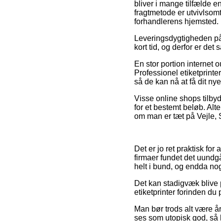
bliver i mange tilfælde
fragtmetode er utvivlsomt
forhandlerens hjemsted.
Leveringsdygtigheden på 
kort tid, og derfor er de
En stor portion internet
Professionel etiketprinte
så de kan nå at få dit ny
Visse online shops tilby
for et bestemt beløb. Alt
om man er tæt på Vejle, S
Det er jo ret praktisk fo
firmaer fundet det uundgå
helt i bund, og endda no
Det kan stadigvæk blive 
etiketprinter forinden du 
Man bør trods alt være år
ses som utopisk god, så k