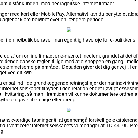
, som bistår kunden imod bedrageriske internet firmaer.
linger med kort eller MobilePay. Alternativt kan du benytte et afdr
u agter at klare beløbet over en længere periode.
er i en netbutik behøver man egentlig have øje for e-butikkens r
nde ud af om online firmaet er e-mærket medlem, grundet at det oft
gældende danske regler, tillige med at e-shoppen en gang i me
estemmelserne på området. Desuden giver det dig genvej til en
ger ved dit køb.
du er sat ind i de grundlæggende retningslinjer der har indvirknin
internet selskabet tilbyder. I den relation er det i øvrigt essesen
il kvittering, så man i fremtiden vil kunne dokumentere ordren
købe en gave til en pige eller dreng.
ig ønskværdige løsninger til at gennemgå forskellige eksisteren
t du verificerer internet selskabets vurderinger af TD-4410D Prof
ng.