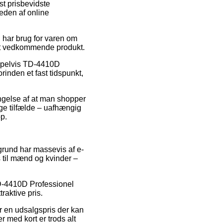
t prisbevidste
heden af online
 har brug for varen om
 det vedkommende produkt.
sempelvis TD-4410D
inden et fast tidspunkt,
ingelse af at man shopper
ange tilfælde – uafhængig
op.
 grund har massevis af e-
s til mænd og kvinder –
TD-4410D Professionel
raktive pris.
or en udsalgspris der kan
r med kort er trods alt