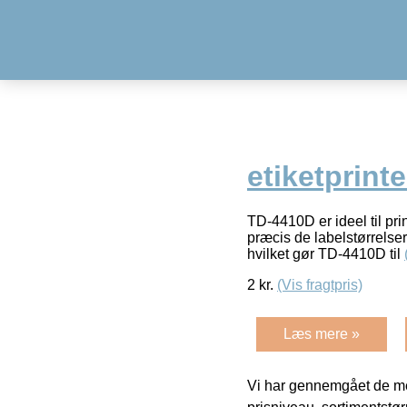
etiketprinte
TD-4410D er ideel til prin
præcis de labelstørrelser
hvilket gør TD-4410D til
2
kr.
(Vis fragtpris)
Læs mere »
Vi har gennemgået de mes