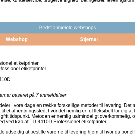
rrelse, kundeservice, brugervenlighed, betingelser, leveringsfor
Bedst anmeldte webshops
Webshop
Stjerner
onel etiketprinter
ssionel etiketprinter
410D
jerner baseret på
7
anmeldelser
ldeler i vore dage en række forskellige metoder til levering. Det 
il et afhentningssted, hvor det nemlig er ret fleksibelt for dig a
lgfrit tidspunkt. Metoden er nemlig ualmindeligt overkommelig, o
ed ved køb af TD-4410D Professionel etiketprinter.
se dig at bestille varerne til levering hjem til hvor du bor elle