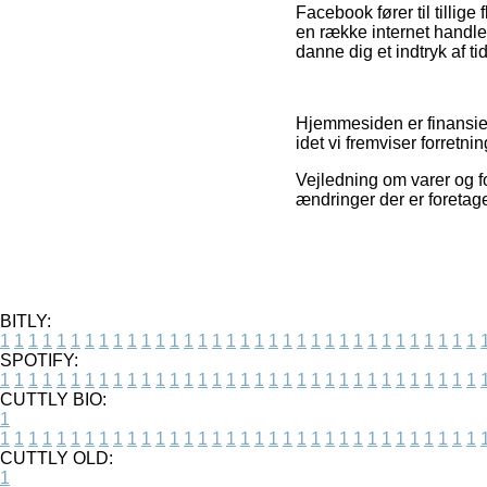
Facebook fører til tillige
en række internet handle
danne dig et indtryk af t
Hjemmesiden er finansier
idet vi fremviser forretn
Vejledning om varer og f
ændringer der er foretag
BITLY:
1
1
1
1
1
1
1
1
1
1
1
1
1
1
1
1
1
1
1
1
1
1
1
1
1
1
1
1
1
1
1
1
1
1
SPOTIFY:
1
1
1
1
1
1
1
1
1
1
1
1
1
1
1
1
1
1
1
1
1
1
1
1
1
1
1
1
1
1
1
1
1
1
CUTTLY BIO:
1
1
1
1
1
1
1
1
1
1
1
1
1
1
1
1
1
1
1
1
1
1
1
1
1
1
1
1
1
1
1
1
1
1
1
CUTTLY OLD:
1