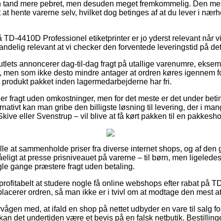
 en tand mere pebret, men desuden meget fremkommelig. Den mes
 at hente varerne selv, hvilket dog betinges af at du lever i nær
TD-4410D Professionel etiketprinter er jo yderst relevant når vi
t sandelig relevant at vi checker den forventede leveringstid på
 outlets annoncerer dag-til-dag fragt på utallige varenumre, ek
r, men som ikke desto mindre antager at ordren køres igennem for
e produkt pakket inden lagermedarbejderne har fri.
der fragt uden omkostninger, men for det meste er det under bet
ernativt kan man gribe den billigste løsning til levering, der i m
kive eller Svenstrup – vil blive at få kørt pakken til en pakkesh
r alle at sammenholde priser fra diverse internet shops, og af den
eligt at presse prisniveauet på varerne – til børn, men ligelede
gle gange præstere fragt uden betaling.
profitabelt at studere nogle få online webshops efter rabat på 
placerer ordren, så man ikke er i tvivl om at modtage den mest att
vågen med, at ifald en shop på nettet udbyder en vare til salg f
an det undertiden være et bevis på en falsk netbutik. Bestillinge