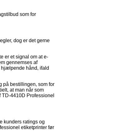
agstilbud som for
egler, dog er det gerne
e er et signal om at e-
llem gennemses af
 hjælpende hånd, ifald
g på bestillingen, som for
tielt, at man når som
 af TD-4410D Professionel
de kunders ratings og
essionel etiketprinter før