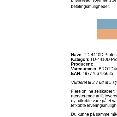
prisniveau, sortimentstø
betalingsmuligheder.
Navn:
TD-4410D Professi
Kategori:
TD-4410D Profe
Producent:
Varenummer:
BROTD4
EAN:
4977766795685
Vurderet til
3.7
ud af 5 st
Flere online selskaber ti
nærværende at få leveret t
nyindkøbte vare på et va
letkøbte leveringsmuligh
Du kunne på samme måde ud