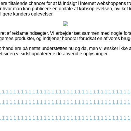
 flere tiltalende chancer for at få indsigt i internet webshoppens 
r hvor man kan publicere en omtale af købsoplevelsen, hvilket ti
idligere kunders oplevelser.
et af reklameindtægter. Vi arbejder tæt sammen med nogle fors
ingernes produkter, og indtjener honorar forudsat en af vores brug
orhandlere på nettet understøttes nu og da, men vi ønsker ikke a
et siden vi sidst opdaterede de anvendte oplysninger.
1
1
1
1
1
1
1
1
1
1
1
1
1
1
1
1
1
1
1
1
1
1
1
1
1
1
1
1
1
1
1
1
1
1
1
1
1
1
1
1
1
1
1
1
1
1
1
1
1
1
1
1
1
1
1
1
1
1
1
1
1
1
1
1
1
1
1
1
1
1
1
1
1
1
1
1
1
1
1
1
1
1
1
1
1
1
1
1
1
1
1
1
1
1
1
1
1
1
1
1
1
1
1
1
1