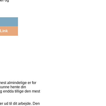
mer og
Link
mest almindelige er for
t kunne hente din
g endda tillige den mest
r ud til dit arbejde. Den