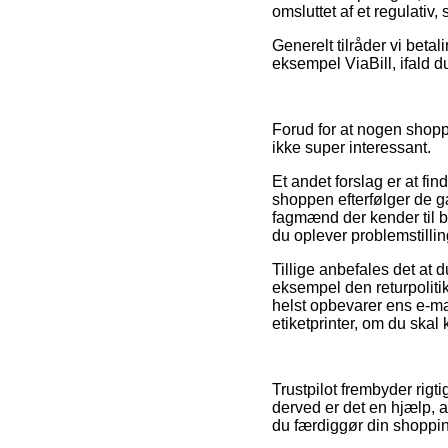
omsluttet af et regulativ
Generelt tilråder vi beta
eksempel ViaBill, ifald d
Forud for at nogen shopp
ikke super interessant.
Et andet forslag er at fi
shoppen efterfølger de 
fagmænd der kender til b
du oplever problemstillin
Tillige anbefales det at 
eksempel den returpolitik 
helst opbevarer ens e-ma
etiketprinter, om du skal 
Trustpilot frembyder rigt
derved er det en hjælp, a
du færdiggør din shoppi