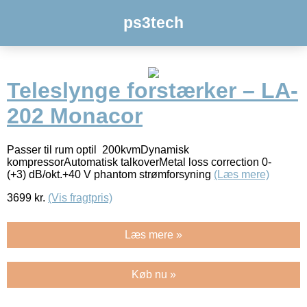
ps3tech
Teleslynge forstærker – LA-
202 Monacor
Passer til rum optil 200kvmDynamisk
kompressorAutomatisk talkoverMetal loss correction 0-
(+3) dB/okt.+40 V phantom strømforsyning
(Læs mere)
3699
kr.
(Vis fragtpris)
Læs mere »
Køb nu »