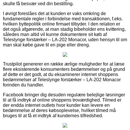
skulle få besvær ved din bestilling.
I øvrigt foreslåes det at kunden er vaks omkring de
fundamentale regler i forbindelse med transaktionen, f.eks.
hvilken byttepolitik online firmaet tilbyder. I den relation er
det også afgørende, at man stadig bibeholder ens kvittering,
således man altid vil kunne dokumentere sit køb af
Teleslynge forstærker – LA-202 Monacor, uden hensyn til om
man skal købe gave til en pige eller dreng.
Trustpilot genererer en række ærlige muligheder for at læse
flere eksisterende konsumenters bedømmelser og på grund
af dette er det godt, at du eksaminerer internet shoppens
bedømmelser af Teleslynge forstærker – LA-202 Monacor
forinden du handler.
Facebook bringer dig desuden regulære belejlige løsninger
til at få indtryk af online shoppens troværdighed. Tilmed er
der endda internet outlets hvor kunder kan levere en
bedømmelse af deres købsoplevelse, hvilket tilmed må
bruges til at få et indtryk af kundernes tilfredshed.