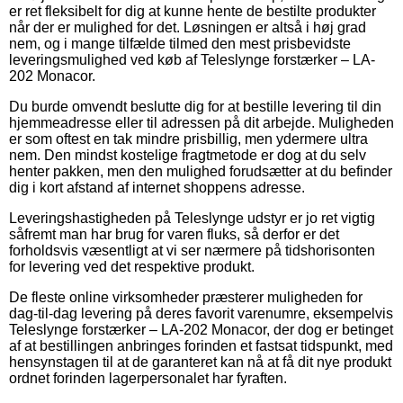
er ret fleksibelt for dig at kunne hente de bestilte produkter
når der er mulighed for det. Løsningen er altså i høj grad
nem, og i mange tilfælde tilmed den mest prisbevidste
leveringsmulighed ved køb af Teleslynge forstærker – LA-
202 Monacor.
Du burde omvendt beslutte dig for at bestille levering til din
hjemmeadresse eller til adressen på dit arbejde. Muligheden
er som oftest en tak mindre prisbillig, men ydermere ultra
nem. Den mindst kostelige fragtmetode er dog at du selv
henter pakken, men den mulighed forudsætter at du befinder
dig i kort afstand af internet shoppens adresse.
Leveringshastigheden på Teleslynge udstyr er jo ret vigtig
såfremt man har brug for varen fluks, så derfor er det
forholdsvis væsentligt at vi ser nærmere på tidshorisonten
for levering ved det respektive produkt.
De fleste online virksomheder præsterer muligheden for
dag-til-dag levering på deres favorit varenumre, eksempelvis
Teleslynge forstærker – LA-202 Monacor, der dog er betinget
af at bestillingen anbringes forinden et fastsat tidspunkt, med
hensynstagen til at de garanteret kan nå at få dit nye produkt
ordnet forinden lagerpersonalet har fyraften.