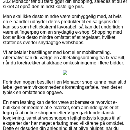
202 Monacor før du færdiggør din shopping, således at du er
sikret at opnå den mindst kostelige pris.
Man skal ikke desto mindre være omhyggelig med, at hvis
en e-handler udbyder deres produkter til en salgspris der
kan ses som helt ekstremt favorabel, så kan det undertiden
være et fingerpeg om en snydagtig e-shop. Shopping med
kort er ikke desto mindre omfattet af et regelsæt, hvilket
støtter os overfor snydagtige webshops.
Vi anbefaler bestillinger med kort eller mobilbetaling.
Alternativt kan du vælge en afbetalingsordning fra fx ViaBill,
når du foretrækker at afdrage omkostningerne i flere bidder.
Forinden nogen bestiller i en Monacor shop kunne man altid
løbe igennem virksomhedens forretningsaftale, men det er
typisk en omfattende opgave.
En nem løsning kan derfor være at bemærke hvorvidt e-
butikken er medlem af e-mærket, som almindeligvis er et
tegn på at online shoppen efterfølger gældende dansk
lovgivning, samt at webshoppen lejlighedsvis kigges til af
eksperter der har meget erfaring med vilkårene på området.
Dette er desuden din anledning til at blive hjulpet, når du