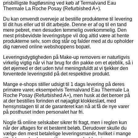
prisbilligste fragtløsning ved køb af Termalvand Eau
Thermale La Roche Posay (Refurbished A+).
Du kan omvendt overveje at bestille produkterne til levering
til dit hus eller ud til dit arbejde. Denne er af og til en tand
mere pebret, men desuden temmelig overkommelig. Den
mest prisbevidste leveringstype vil dog altid være at hente
produkterne selv, som dog står og falder med at du opholder
dig nærved online webshoppens bopæl.
Leveringsdygtigheden på Make-up removers er naturligvis
virkelig vigtig når vi har brug for din pakke om et øjeblik, så i
det øjemed er det uden tvivl meningsfuldt at vi tjekker den
forventede leveringstid på det respektive produkt.
Mange e-shops stiller udsigt til 1 dags levering på deres
primære varer, eksempelvis Termalvand Eau Thermale La
Roche Posay (Refurbished A+), men husk at det beroer på
at der bestilles forinden et nøjagtigt klokkeslæt, med
hensynstagen til at de garanteret kan nå at få de nye varer
på posthuset inden personalet har fri.
Nogle få online selskaber sikrer fri fragt, men i reglen kun
når der aftages for et bestemt beløb. Derudover skulle du
vælge den mest betalelige leveringsmanér, hvilket i mange