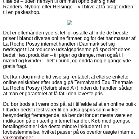
tilfælde – uden hensyn til om man opholder sig nær
Randers, Nyborg eller Helsinge – vil blive at få bragt ordren
til en pakkeshop.
Det er efterhånden yderst let for os alle at finde de bedste
priser i blandt diverse online firmaer, og for det har masser af
La Roche Posay internet handler i Danmark set sig
nødsaget til at reducere udsalgspriserne på specielt deres
bedst i test produkter – til piger og drenge, men også til
mænd og kvinder – helt i bund, og endda nogle gange yde
gratis fragt.
Det kan dog imidlertid vise sig rentabelt at efterse enkelte
online selskaber efter udsalg på Termalvand Eau Thermale
La Roche Posay (Refurbished A+) inden du handler, sådan
at man er garanteret at få fat i den laveste pris.
Du bør trods alt være obs på, at i tilfælde af at en online butik
tilbyder bedst i test varer til en udsalgspris som virker
besynderligt fremragende, så bør det for det meste være en
indikation på en uærlig internet handler. Køb med gængse
betalingskort er ikke desto mindre inkluderet i en
lovbestemmelse, hvilket passer på os overfor uægte internet
virksomheder.