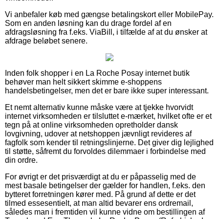
Vi anbefaler køb med gængse betalingskort eller MobilePay.
Som en anden løsning kan du drage fordel af en
afdragsløsning fra f.eks. ViaBill, i tilfælde af at du ønsker at
afdrage beløbet senere.
Inden folk shopper i en La Roche Posay internet butik
behøver man helt sikkert skimme e-shoppens
handelsbetingelser, men det er bare ikke super interessant.
Et nemt alternativ kunne måske være at tjekke hvorvidt
internet virksomheden er tilsluttet e-mærket, hvilket ofte er et
tegn på at online virksomheden opretholder dansk
lovgivning, udover at netshoppen jævnligt revideres af
fagfolk som kender til retningslinjerne. Det giver dig lejlighed
til støtte, såfremt du forvoldes dilemmaer i forbindelse med
din ordre.
For øvrigt er det prisværdigt at du er påpasselig med de
mest basale betingelser der gælder for handlen, f.eks. den
bytteret forretningen kører med. På grund af dette er det
tilmed essesentielt, at man altid bevarer ens ordremail,
således man i fremtiden vil kunne vidne om bestillingen af