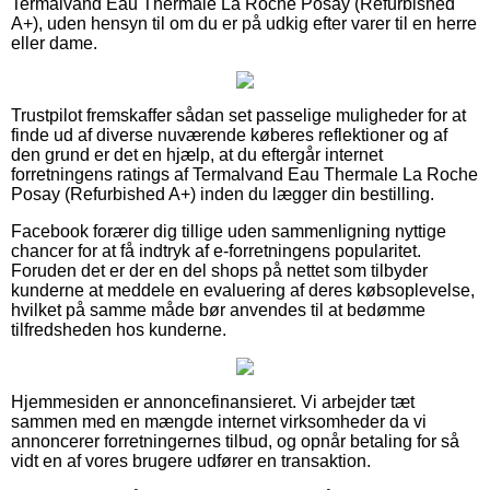
Termalvand Eau Thermale La Roche Posay (Refurbished
A+), uden hensyn til om du er på udkig efter varer til en herre
eller dame.
Trustpilot fremskaffer sådan set passelige muligheder for at
finde ud af diverse nuværende køberes reflektioner og af
den grund er det en hjælp, at du eftergår internet
forretningens ratings af Termalvand Eau Thermale La Roche
Posay (Refurbished A+) inden du lægger din bestilling.
Facebook forærer dig tillige uden sammenligning nyttige
chancer for at få indtryk af e-forretningens popularitet.
Foruden det er der en del shops på nettet som tilbyder
kunderne at meddele en evaluering af deres købsoplevelse,
hvilket på samme måde bør anvendes til at bedømme
tilfredsheden hos kunderne.
Hjemmesiden er annoncefinansieret. Vi arbejder tæt
sammen med en mængde internet virksomheder da vi
annoncerer forretningernes tilbud, og opnår betaling for så
vidt en af vores brugere udfører en transaktion.