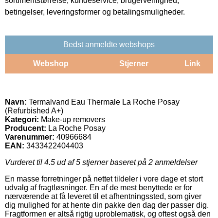
sortimentstørrelse, kundeservice, brugervenlighed,
betingelser, leveringsformer og betalingsmuligheder.
Bedst anmeldte webshops
Webshop
Stjerner
Link
Navn:
Termalvand Eau Thermale La Roche Posay
(Refurbished A+)
Kategori:
Make-up removers
Producent:
La Roche Posay
Varenummer:
40966684
EAN:
3433422404403
Vurderet til
4.5
ud af 5 stjerner baseret på
2
anmeldelser
En masse forretninger på nettet tildeler i vore dage et stort
udvalg af fragtløsninger. En af de mest benyttede er for
nærværende at få leveret til et afhentningssted, som giver
dig mulighed for at hente din pakke den dag der passer dig.
Fragtformen er altså rigtig uproblematisk, og oftest også den