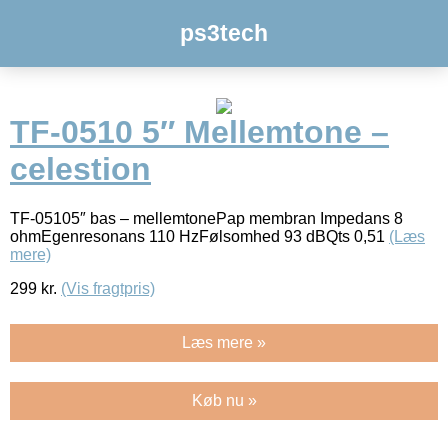
ps3tech
TF-0510 5″ Mellemtone –
celestion
TF-05105″ bas – mellemtonePap membran Impedans 8
ohmEgenresonans 110 HzFølsomhed 93 dBQts 0,51
(Læs
mere)
299
kr.
(Vis fragtpris)
Læs mere »
Køb nu »