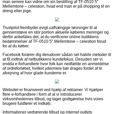
man senere kan vidne om sin bestilling af TF-0510 5″
Mellemtone – celestion, hvad end man er på shopping til en
dreng eller pige.
Trustpilot frembyder evigt uafhængige løsninger til at
gennemstøve en stor portion aktuelle køberes meninger og
derfor anbefales det, at du verificerer online butikkens
bedømmelser af TF-0510 5″ Mellemtone – celestion forud
for at du køber.
Facebook forærer dig derudover sådan set habile metoder til
at få indtryk af netbutikkens kundefokus. Desuden ser vi
endda e-forhandlere hvor folk kan nedfælde en anmeldelse
af ordreforløbet, hvilket ydermere bør drages fordel af til
afvejning af hvor glade kunderne er.
Websitet er finansieret ved hjælp af reklamer. Vi hjælper
flere e-forhandlere i form af at vi introducerer
virksomhedernes tilbud, og tager godtgørelse hvis vores
brugere fuldfører et indkøb.
Informationer vedrørende tilbud og internet outlets