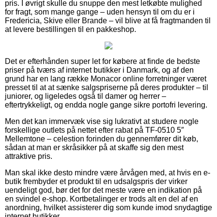
pris. I øvrigt skulle du snuppe den mest letkøbte mulighed
for fragt, som mange gange – uden hensyn til om du er i
Fredericia, Skive eller Brande – vil blive at få fragtmanden til
at levere bestillingen til en pakkeshop.
Det er efterhånden super let for købere at finde de bedste
priser på tværs af internet butikker i Danmark, og af den
grund har en lang række Monacor online forretninger været
presset til at at sænke salgspriserne på deres produkter – til
juniorer, og ligeledes også til damer og herrer –
eftertrykkeligt, og endda nogle gange sikre portofri levering.
Men det kan immervæk vise sig lukrativt at studere nogle
forskellige outlets på nettet efter rabat på TF-0510 5″
Mellemtone – celestion forinden du gennemfører dit køb,
sådan at man er skråsikker på at skaffe sig den mest
attraktive pris.
Man skal ikke desto mindre være årvågen med, at hvis en e-
butik frembyder et produkt til en udsalgspris der virker
uendeligt god, bør det for det meste være en indikation på
en svindel e-shop. Kortbetalinger er trods alt en del af en
anordning, hvilket assisterer dig som kunde imod snydagtige
internet butikker.