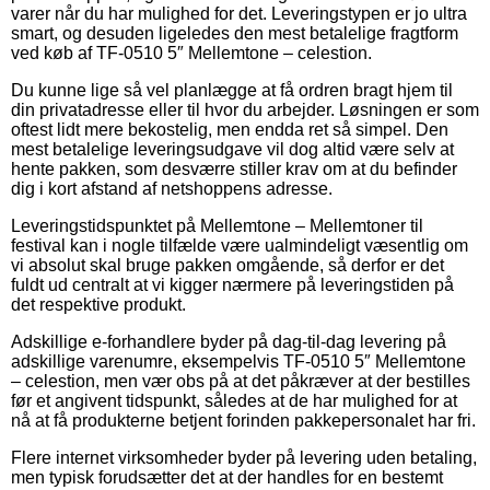
varer når du har mulighed for det. Leveringstypen er jo ultra
smart, og desuden ligeledes den mest betalelige fragtform
ved køb af TF-0510 5″ Mellemtone – celestion.
Du kunne lige så vel planlægge at få ordren bragt hjem til
din privatadresse eller til hvor du arbejder. Løsningen er som
oftest lidt mere bekostelig, men endda ret så simpel. Den
mest betalelige leveringsudgave vil dog altid være selv at
hente pakken, som desværre stiller krav om at du befinder
dig i kort afstand af netshoppens adresse.
Leveringstidspunktet på Mellemtone – Mellemtoner til
festival kan i nogle tilfælde være ualmindeligt væsentlig om
vi absolut skal bruge pakken omgående, så derfor er det
fuldt ud centralt at vi kigger nærmere på leveringstiden på
det respektive produkt.
Adskillige e-forhandlere byder på dag-til-dag levering på
adskillige varenumre, eksempelvis TF-0510 5″ Mellemtone
– celestion, men vær obs på at det påkræver at der bestilles
før et angivent tidspunkt, således at de har mulighed for at
nå at få produkterne betjent forinden pakkepersonalet har fri.
Flere internet virksomheder byder på levering uden betaling,
men typisk forudsætter det at der handles for en bestemt