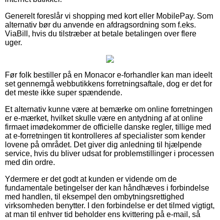
Generelt foreslår vi shopping med kort eller MobilePay. Som
alternativ bør du anvende en afdragsordning som f.eks.
ViaBill, hvis du tilstræber at betale betalingen over flere
uger.
Før folk bestiller på en Monacor e-forhandler kan man ideelt
set gennemgå webbutikkens forretningsaftale, dog er det for
det meste ikke super spændende.
Et alternativ kunne være at bemærke om online forretningen
er e-mærket, hvilket skulle være en antydning af at online
firmaet imødekommer de officielle danske regler, tillige med
at e-forretningen tit kontrolleres af specialister som kender
lovene på området. Det giver dig anledning til hjælpende
service, hvis du bliver udsat for problemstillinger i processen
med din ordre.
Ydermere er det godt at kunden er vidende om de
fundamentale betingelser der kan håndhæves i forbindelse
med handlen, til eksempel den ombytningsrettighed
virksomheden benytter. I den forbindelse er det tilmed vigtigt,
at man til enhver tid beholder ens kvittering på e-mail, så