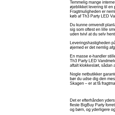
Temmelig mange internet f
øjeblikket levering til e
Fragtmuligheden er nemli
køb af Th3 Party LED V
Du kunne omvendt planlægg
sig som oftest en lille s
uden tvivl at du selv he
Leveringshastigheden på L
øjemed er det nemlig afg
En masse e-handler stille
Th3 Party LED Vandmelon
aftalt klokkeslæt, sådan 
Nogle netbutikker garante
bør du udse dig den mest
Skagen – er at få fragtma
Det er efterhånden yderst 
fleste BigBuy Party forret
og børn, og yderligere og