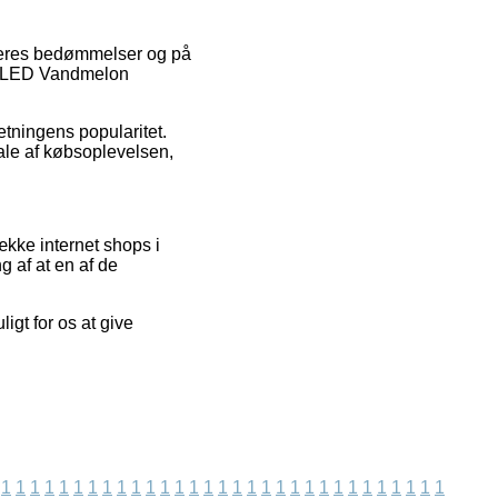
rugeres bedømmelser og på
ty LED Vandmelon
etningens popularitet.
ale af købsoplevelsen,
ække internet shops i
 af at en af de
igt for os at give
1
1
1
1
1
1
1
1
1
1
1
1
1
1
1
1
1
1
1
1
1
1
1
1
1
1
1
1
1
1
1