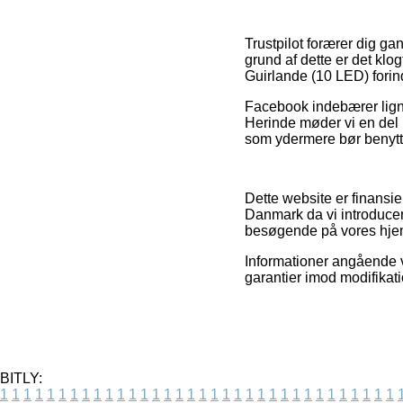
Trustpilot forærer dig g
grund af dette er det kl
Guirlande (10 LED) forin
Facebook indebærer lignen
Herinde møder vi en del
som ydermere bør benyttes
Dette website er finansi
Danmark da vi introducer
besøgende på vores hjem
Informationer angående va
garantier imod modifikati
BITLY:
1
1
1
1
1
1
1
1
1
1
1
1
1
1
1
1
1
1
1
1
1
1
1
1
1
1
1
1
1
1
1
1
1
1