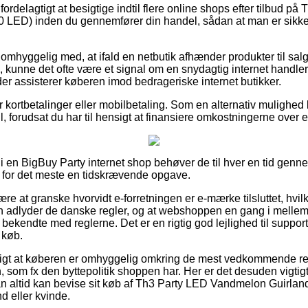
delagtigt at besigtige indtil flere online shops efter tilbud på
 LED) inden du gennemfører din handel, sådan at man er sikker
omhyggelig med, at ifald en netbutik afhænder produkter til salg
ig, kunne det ofte være et signal om en snydagtig internet handler
, der assisterer køberen imod bedrageriske internet butikker.
for kortbetalinger eller mobilbetaling. Som en alternativ mulighed
ill, forudsat du har til hensigt at finansiere omkostningerne over
 i en BigBuy Party internet shop behøver de til hver en tid gen
t for det meste en tidskrævende opgave.
e at granske hvorvidt e-forretningen er e-mærke tilsluttet, hvil
n adlyder de danske regler, og at webshoppen en gang i mellem
ekendte med reglerne. Det er en rigtig god lejlighed til support,
 køb.
uftigt at køberen er omhyggelig omkring de mest vedkommende r
n, som fx den byttepolitik shoppen har. Her er det desuden vigtigt
an altid kan bevise sit køb af Th3 Party LED Vandmelon Guirla
d eller kvinde.