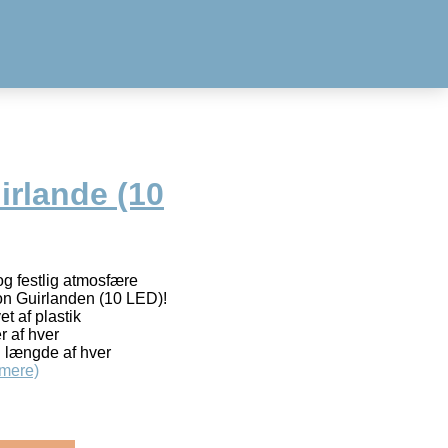
rlande (10
 og festlig atmosfære
 Guirlanden (10 LED)!
t af plastik
 af hver
 længde af hver
mere)