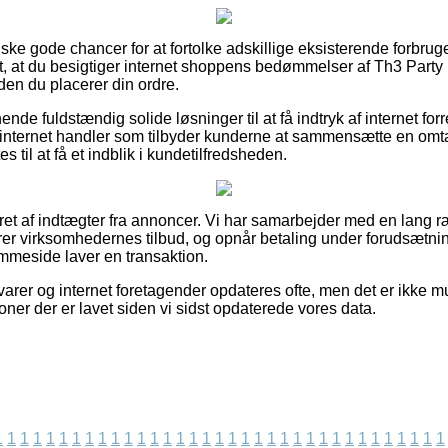
anske gode chancer for at fortolke adskillige eksisterende forb
ogt, at du besigtiger internet shoppens bedømmelser af Th3 Par
den du placerer din ordre.
de fuldstændig solide løsninger til at få indtryk af internet forr
 internet handler som tilbyder kunderne at sammensætte en omt
 til at få et indblik i kundetilfredsheden.
eret af indtægter fra annoncer. Vi har samarbejder med en lang r
er virksomhedernes tilbud, og opnår betaling under forudsætning
meside laver en transaktion.
rer og internet foretagender opdateres ofte, men det er ikke mul
oner der er lavet siden vi sidst opdaterede vores data.
1
1
1
1
1
1
1
1
1
1
1
1
1
1
1
1
1
1
1
1
1
1
1
1
1
1
1
1
1
1
1
1
1
1
1