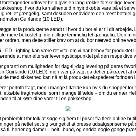
oretagender udlover heldigvis en lang række forskellige levering
n pakkeshop, hvor du kan afhente din nyindkøbte vare på et selvva
g ret let gængelig, samt desuden endvidere den mest betalelige 
andmelon Guirlande (10 LED).
e at få produkterne sendt til hvor du bor eller til dit arbejde
mule mere bekostelig, men tillige temmelig let gængelig. Den min
nter ordren, men dette stiller krav om at du bor nærved online 
ED Lighting kan være ret vital om vi har behov for produktet lig
ørende at man efterser leveringstidspunktet på den respektive v
r garanti om muligheden for dag-til-dag levering på deres favor
 Guirlande (10 LED), men vær på vagt da det er påkrævet at or
at de med sikkerhed kan nå at få produktet ekspederet forinden la
rer portofri fragt, men i mange tilfælde kun hvis du shopper for 
 letkøbte fragtmetode, som i mange tilfælde – om du er nær Hel
nden til at køre dine varer til en pakkeshop.
problemfrit for folk at søge sig frem til priser fra flere online bu
ninger på nettet set sig tvunget til at presse udsalgspriserne på 
så til herrer og damer – helt i bund, og endda nogle gange præst