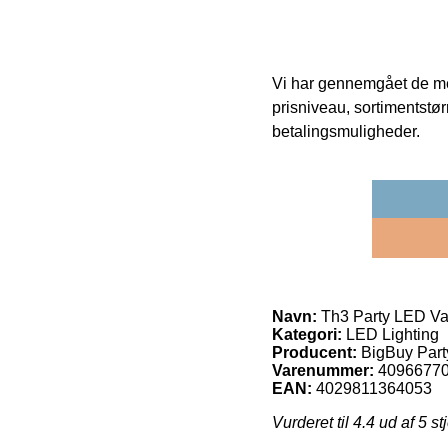
Vi har gennemgået de mes
prisniveau, sortimentstø
betalingsmuligheder.
Navn:
Th3 Party LED Va
Kategori:
LED Lighting
Producent:
BigBuy Part
Varenummer:
4096677
EAN:
4029811364053
Vurderet til
4.4
ud af 5 st