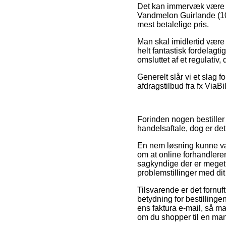
Det kan immervæk være for
Vandmelon Guirlande (10
mest betalelige pris.
Man skal imidlertid være 
helt fantastisk fordelagt
omsluttet af et regulativ
Generelt slår vi et slag 
afdragstilbud fra fx ViaB
Forinden nogen bestiller
handelsaftale, dog er de
En nem løsning kunne vær
om at online forhandlere
sagkyndige der er meget b
problemstillinger med dit
Tilsvarende er det forn
betydning for bestillinge
ens faktura e-mail, så m
om du shopper til en man