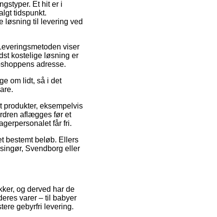
styper. Et hit er i
lgt tidspunkt.
løsning til levering ved
. Leveringsmetoden viser
dst kostelige løsning er
webshoppens adresse.
e om lidt, så i det
are.
it produkter, eksempelvis
dren aflægges før et
gerpersonalet får fri.
et bestemt beløb. Ellers
singør, Svendborg eller
tikker, og derved har de
deres varer – til babyer
ere gebyrfri levering.