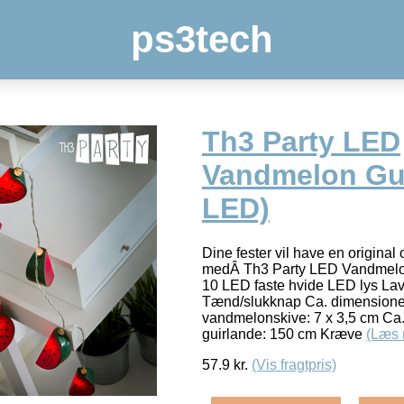
ps3tech
Th3 Party LED
Vandmelon Gui
LED)
Dine fester vil have en original
medÂ Th3 Party LED Vandmelon
10 LED faste hvide LED lys Lave
Tænd/slukknap Ca. dimensioner
vandmelonskive: 7 x 3,5 cm Ca.
guirlande: 150 cm Kræve
(Læs 
57.9
kr.
(Vis fragtpris)