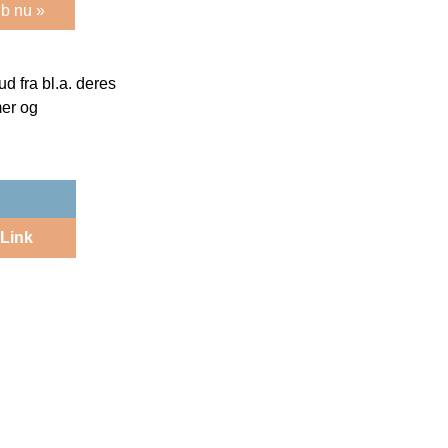
b nu »
 fra bl.a. deres
mer og
Link