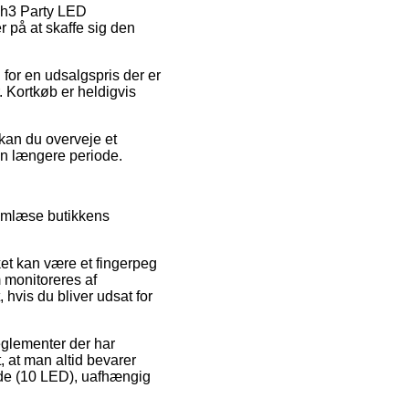
 Th3 Party LED
 på at skaffe sig den
 for en udsalgspris der er
. Kortkøb er heldigvis
 kan du overveje et
 en længere periode.
nemlæse butikkens
ket kan være et fingerpeg
 monitoreres af
 hvis du bliver udsat for
eglementer der har
, at man altid bevarer
nde (10 LED), uafhængig