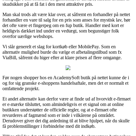
skudsikker på at få fat i den mest attraktive pris.
Man skal trods alt være klar over, at såfremt en forhandler på nettet
forhandler en vare til salg for en pris som anses for mystisk lav, bør
det ofte være et fingerpeg om en fup butik. Handler med kort er
heldigvis dækket ind under en vedtægt, som begunstiger folk
overfor uærlige webshops.
Vi slår generelt et slag for kortkøb eller MobilePay. Som en
alternativ mulighed burde du vælge et afbetalingstilbud som fx
ViaBill, såfremt du higer efter at klare prisen af flere omgange.
Før nogen shopper hos en AcademySoft butik på nettet kunne de i
og for sig granske e-shoppens handelsaftale, men det er normalt et
omfattende projekt.
Et andet alternativ kan derfor være at finde ud af hvorvidt e-firmaet
er e-mærke tilsluttet, som almindeligvis er et signal om at online
butikken understøtter de officielle regler, og at e-firmaet ofte
revurderes af fagmænd som er inde i vilkårene på området.
Derudover giver det dig anledning til at blive hjulpet, når du skulle
få problemstillinger i forbindelse med dit indkøb.