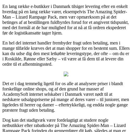
En lang række e-butikker i Danmark tilsiger levering efter en enkelt
hverdag på en lang række varer, eksempelvis The Amazing Spider-
Man – Lizard Rampage Pack, men vær opmærksom på at det
betinges af at bestillingen fuldbyrdes forud for et angivent tidspunkt,
med det formål at de har mulighed for at nå at få ordren ekspederet
før de logistikansatte tager hjem.
En hel del internet handler frembyder fragt uden betaling, men i
mange tilfælde kræves det at man shopper for en bestemt sum. Ellers
kan du udse dig den mest letkøbte leveringstype, der ofte – om du er
i Roskilde, Rønne eller Sæby – vil være at få dem til at levere din
ordre til et afhentningssted.
Det er i dag temmelig ligetil for os alle at analysere priser i blandt
forskellige online shops, og af den grund har masser af
AcademySoft internet selskaber i Danmark været nødt til at
nedskære udsalgspriserne på mange af deres varer – til juniorer, men
ligeledes til herrer og damer – eftertrykkeligt, og endda nogle gange
præstere fragt uden betaling.
Dog kan det stadigvæk være fordelagtigt at studere nogle
netbutikker efter rabatkoder på The Amazing Spider-Man – Lizard
Rampage Pack forinden du gennemfører dit køb, således at man er