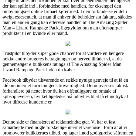
Tillige tilrådes det at kunden er klar over de elementære betingelser
der kan spille ind i forbindelse med handlen, for eksempel den
ombytningsret online firmaet kører med. I den forbindelse er det i
øvrigt essesentielt, at man til enhver tid beholder sin faktura, således
man en anden gang kan eftervise handlen af The Amazing Spider-
Man – Lizard Rampage Pack, ligegyldigt om man efterspørger
produkter til en kvinde eller mand.
Trustpilot tilbyder super gode chancer for at vurdere en længere
række andre brugeres betragtninger og herved tilråder vi, at du
gennemsøger e-butikkens ratings af The Amazing Spider-Man –
Lizard Rampage Pack inden du køber.
Facebook tilbyder tilsvarende en række nyttige genveje til at få en
idé om internet forretningens troværdighed. Derudover ses faktisk
forhandlere på nettet hvor du kan offentliggøre en omtale af
købsoplevelsen, hvilket ligeledes må udnyttes til at få et indtryk af
hvor tilfredse kunderne er.
Denne side er finansieret af reklameindtægter. Vi har et fast
samarbejde med nogle forskellige internet varehuse i form af at vi
promoverer butikkernes tilbud, og tager imod godtgørelse såfremt en