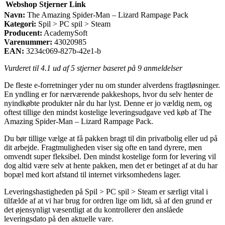
Webshop
Stjerner
Link
Navn:
The Amazing Spider-Man – Lizard Rampage Pack
Kategori:
Spil > PC spil > Steam
Producent:
AcademySoft
Varenummer:
43020985
EAN:
3234c069-827b-42e1-b
Vurderet til
4.1
ud af 5 stjerner baseret på
9
anmeldelser
De fleste e-forretninger yder nu om stunder alverdens fragtløsninger.
En yndling er for nærværende pakkeshops, hvor du selv henter de
nyindkøbte produkter når du har lyst. Denne er jo vældig nem, og
oftest tillige den mindst kostelige leveringsudgave ved køb af The
Amazing Spider-Man – Lizard Rampage Pack.
Du bør tillige vælge at få pakken bragt til din privatbolig eller ud på
dit arbejde. Fragtmuligheden viser sig ofte en tand dyrere, men
omvendt super fleksibel. Den mindst kostelige form for levering vil
dog altid være selv at hente pakken, men det er betinget af at du har
bopæl med kort afstand til internet virksomhedens lager.
Leveringshastigheden på Spil > PC spil > Steam er særligt vital i
tilfælde af at vi har brug for ordren lige om lidt, så af den grund er
det øjensynligt væsentligt at du kontrollerer den anslåede
leveringsdato på den aktuelle vare.