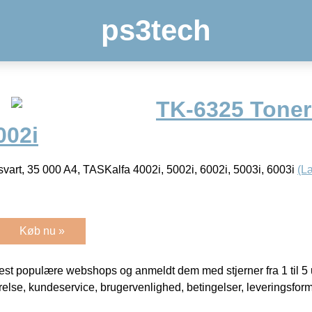
ps3tech
TK-6325 Toner
002i
vart, 35 000 A4, TASKalfa 4002i, 5002i, 6002i, 5003i, 6003i
(L
Køb nu »
t populære webshops og anmeldt dem med stjerner fra 1 til 5 ud
rrelse, kundeservice, brugervenlighed, betingelser, leveringsfor