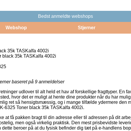
Bedst anmeldte webshops
Webshop
Stjerner
ack 35k TASKalfa 4002i
 black 35k TASKalfa 4002i
325
jerner baseret på
9
anmeldelser
retninger udlover til alt held et hav af forskellige fragttyper. En f
ssted, hvor det er muligt at hente dine produkter når du har mulig
lig ret så hensigtsmæssig, og i mange tilfælde ydermere den m
 TK-6325 Toner black 35k TASKalfa 4002i.
e at få pakken bragt til din adresse eller til adressen på dit arb
ostelig, men også virkelig praktisk. Den mest prisbevidste lever
 dette beroer på at du fysisk befinder dig tæt på e-handlens bo