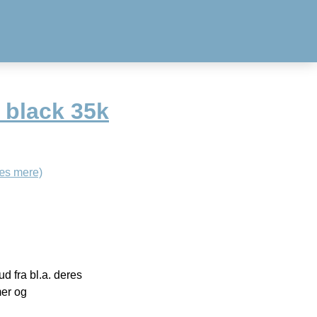
 black 35k
æs mere)
 fra bl.a. deres
mer og