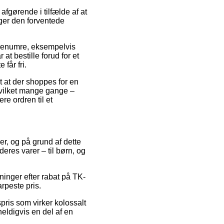
gørende i tilfælde af at
ger den forventede
varenumre, eksempelvis
t bestille forud for et
får fri.
gt at der shoppes for en
hvilket mange gange –
re ordren til et
er, og på grund af dette
eres varer – til børn, og
tninger efter rabat på TK-
rpeste pris.
spris som virker kolossalt
heldigvis en del af en