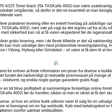
TK-6325 Toner black 35k TASKalfa 4002i kan være usædvanlig af
dukter omgående, så derfor er det ret essentielt at man besigti
ældende vare.
dlere præsterer levering efter en enkelt hverdag på adskillige 
TASKalfa 4002i, men vær på vagt da det regnes ud fra at du når a
 med sikkerhed kan nå at få varen ekspederet før de lageransatte 
ikrer gratis levering, men i de fleste tilfælde er det så nødvendi
tiv kan man udvælge den mest prisbevidste leveringsløsning, 
 i Viborg, Nyborg eller Grindsted – vil være at få dem til at leve
ret for enhver at finde information om priser fra diverse e-butikk
tet fundet det nødvendigt at nedsætte prisniveauet på mange af d
 – voldsomt, og endda nogle gange garantere gratis fragt.
er en tid blive profitabelt at sammenligne forskellige online forre
Kalfa 4002i før du handler, sådan at man er sikret at få den ska
erse, at hvis en online butik udlover varer til salg for en udsalg
 være et faresignal om en fup webbutik. Køb med betalingskort er 
 køberen overfor uærlige webbutikker.