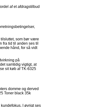
ordel af et afdragstilbud
orretningsbetingelser,
ilsluttet, som bør være
ra tid til anden ses til
ende hånd, for så vidt
ndvirkning på
et samtidig vigtigt, at
se sit køb af TK-6325
menters domme og derved
25 Toner black 35k
 kundefokus. I øvrigt ses