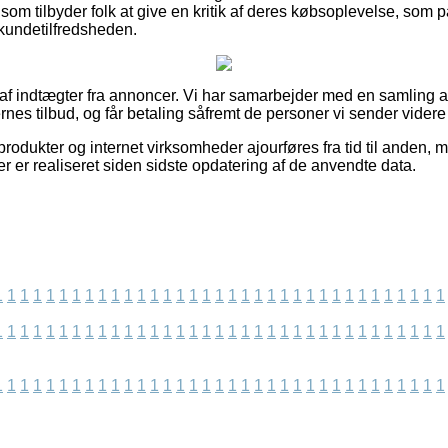
r som tilbyder folk at give en kritik af deres købsoplevelse, s
kundetilfredsheden.
 af indtægter fra annoncer. Vi har samarbejder med en samling a
rnes tilbud, og får betaling såfremt de personer vi sender videre
odukter og internet virksomheder ajourføres fra tid til anden, m
er er realiseret siden sidste opdatering af de anvendte data.
1
1
1
1
1
1
1
1
1
1
1
1
1
1
1
1
1
1
1
1
1
1
1
1
1
1
1
1
1
1
1
1
1
1
1
1
1
1
1
1
1
1
1
1
1
1
1
1
1
1
1
1
1
1
1
1
1
1
1
1
1
1
1
1
1
1
1
1
1
1
1
1
1
1
1
1
1
1
1
1
1
1
1
1
1
1
1
1
1
1
1
1
1
1
1
1
1
1
1
1
1
1
1
1
1