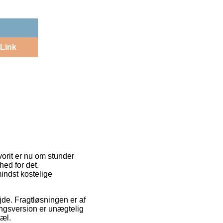
Link
avorit er nu om stunder
hed for det.
indst kostelige
ejde. Fragtløsningen er af
ingsversion er unægtelig
pæl.