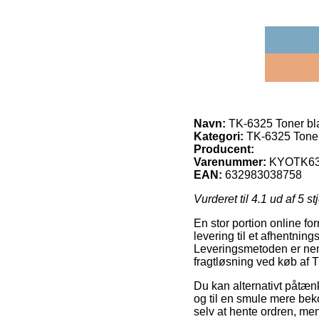
Navn:
TK-6325 Toner bl
Kategori:
TK-6325 Toner
Producent:
Varenummer:
KYOTK6
EAN:
632983038758
Vurderet til
4.1
ud af 5 st
En stor portion online for
levering til et afhentning
Leveringsmetoden er nem
fragtløsning ved køb af
Du kan alternativt påtænk
og til en smule mere bek
selv at hente ordren, men