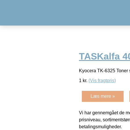
TASKalfa 4
Kyocera TK-6325 Toner s
1
kr.
(Vis fragtpris)
Læs mere »
Vi har gennemgået de mes
prisniveau, sortimentstø
betalingsmuligheder.