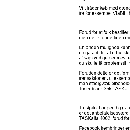
Vi tilråder køb med gængs
fra for eksempel ViaBill, 
Forud for at folk bestille
men det er undertiden e
En anden mulighed kunne 
en garanti for at e-butikk
af sagkyndige der mestre
du skulle få problemstill
Foruden dette er det forn
transaktionen, til eksempe
man stadigvæk bibeholder
Toner black 35k TASKalfa
Trustpilot bringer dig g
er det anbefalelsesværdi
TASKalfa 4002i forud for a
Facebook frembringer endv