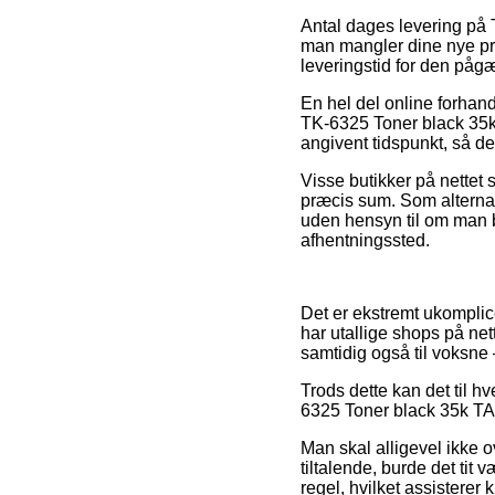
Antal dages levering på 
man mangler dine nye pro
leveringstid for den påg
En hel del online forhan
TK-6325 Toner black 35k 
angivent tidspunkt, så de
Visse butikker på nettet s
præcis sum. Som alterna
uden hensyn til om man bor
afhentningssted.
Det er ekstremt ukomplice
har utallige shops på net
samtidig også til voksne
Trods dette kan det til hv
6325 Toner black 35k TAS
Man skal alligevel ikke ov
tiltalende, burde det tit
regel, hvilket assisterer