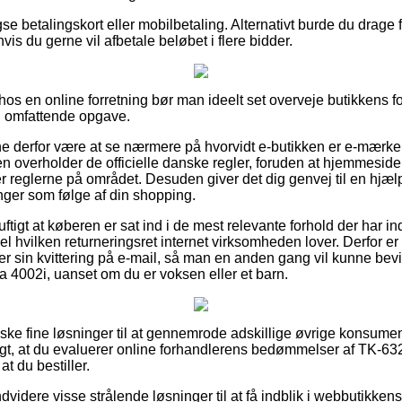
e betalingskort eller mobilbetaling. Alternativt burde du drage f
hvis du gerne vil afbetale beløbet i flere bidder.
r hos en online forretning bør man ideelt set overveje butikkens f
n omfattende opgave.
derfor være at se nærmere på hvorvidt e-butikken er e-mærke t
en overholder de officielle danske regler, foruden at hjemmesiden f
r reglerne på området. Desuden giver det dig genvej til en hjælp
inger som følge af din shopping.
uftigt at køberen er sat ind i de mest relevante forhold der har i
l hvilken returneringsret internet virksomheden lover. Derfor er d
 sin kvittering på e-mail, så man en anden gang vil kunne bevi
 4002i, uanset om du er voksen eller et barn.
anske fine løsninger til at gennemrode adskillige øvrige konsu
gt, at du evaluerer online forhandlerens bedømmelser af TK-63
t du bestiller.
idere visse strålende løsninger til at få indblik i webbutikkens