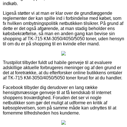
indkøb.
Ligeså støtter vi at man er klar over de grundlæggende
reglementer der kan spille ind i forbindelse med købet, som
fx hvilken ombytningspolitik netbutikken tilsikrer. På grund af
dette er det også afgørende, at man stadig beholder ens
købsbekræftelse, så man en anden gang kan bevise sin
shopping af TK-715 KM-3050/4050/5050 toner, uden hensyn
til om du er på shopping til en kvinde eller mand.
Trustpilot tilbyder fuldt ud habile genveje til at evaluere
adskillige aktuelle forbrugeres meninger og af den grund er
det at foretrække, at du efterforsker online butikkens omtaler
af TK-715 KM-3050/4050/5050 toner forud for at du handler.
Facebook tilbyder dig derudover en lang række
hensigtsmæssige genveje til at få kendskab til internet
shoppens troværdighed. Foruden det ser vi nogle
netbutikker som gør det muligt at udforme en kritik af
købsoplevelsen, som på samme måde kan udnyttes til at
fornemme tilfredsheden hos kunderne.