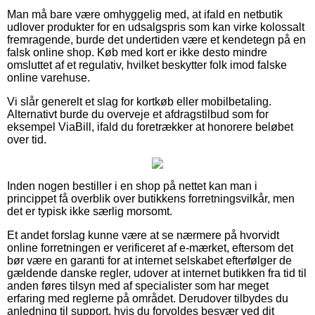
Man må bare være omhyggelig med, at ifald en netbutik
udlover produkter for en udsalgspris som kan virke kolossalt
fremragende, burde det undertiden være et kendetegn på en
falsk online shop. Køb med kort er ikke desto mindre
omsluttet af et regulativ, hvilket beskytter folk imod falske
online varehuse.
Vi slår generelt et slag for kortkøb eller mobilbetaling.
Alternativt burde du overveje et afdragstilbud som for
eksempel ViaBill, ifald du foretrækker at honorere beløbet
over tid.
Inden nogen bestiller i en shop på nettet kan man i
princippet få overblik over butikkens forretningsvilkår, men
det er typisk ikke særlig morsomt.
Et andet forslag kunne være at se nærmere på hvorvidt
online forretningen er verificeret af e-mærket, eftersom det
bør være en garanti for at internet selskabet efterfølger de
gældende danske regler, udover at internet butikken fra tid til
anden føres tilsyn med af specialister som har meget
erfaring med reglerne på området. Derudover tilbydes du
anledning til support, hvis du forvoldes besvær ved dit