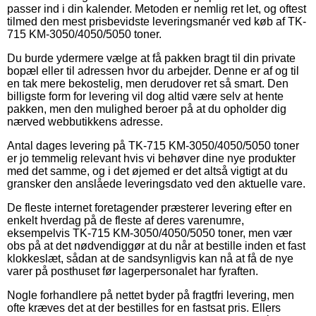
passer ind i din kalender. Metoden er nemlig ret let, og oftest
tilmed den mest prisbevidste leveringsmanér ved køb af TK-
715 KM-3050/4050/5050 toner.
Du burde ydermere vælge at få pakken bragt til din private
bopæl eller til adressen hvor du arbejder. Denne er af og til
en tak mere bekostelig, men derudover ret så smart. Den
billigste form for levering vil dog altid være selv at hente
pakken, men den mulighed beroer på at du opholder dig
nærved webbutikkens adresse.
Antal dages levering på TK-715 KM-3050/4050/5050 toner
er jo temmelig relevant hvis vi behøver dine nye produkter
med det samme, og i det øjemed er det altså vigtigt at du
gransker den anslåede leveringsdato ved den aktuelle vare.
De fleste internet foretagender præsterer levering efter en
enkelt hverdag på de fleste af deres varenumre,
eksempelvis TK-715 KM-3050/4050/5050 toner, men vær
obs på at det nødvendiggør at du når at bestille inden et fast
klokkeslæt, sådan at de sandsynligvis kan nå at få de nye
varer på posthuset før lagerpersonalet har fyraften.
Nogle forhandlere på nettet byder på fragtfri levering, men
ofte kræves det at der bestilles for en fastsat pris. Ellers