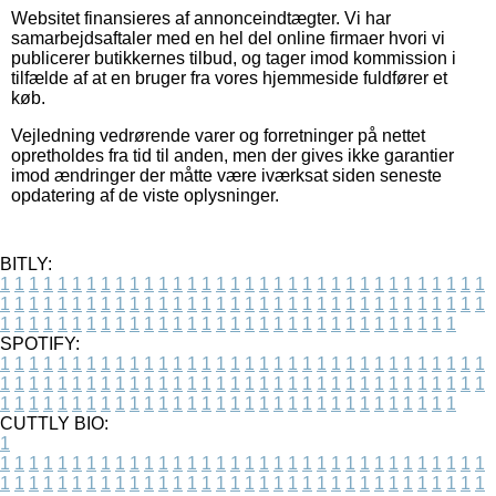
Websitet finansieres af annonceindtægter. Vi har
samarbejdsaftaler med en hel del online firmaer hvori vi
publicerer butikkernes tilbud, og tager imod kommission i
tilfælde af at en bruger fra vores hjemmeside fuldfører et
køb.
Vejledning vedrørende varer og forretninger på nettet
opretholdes fra tid til anden, men der gives ikke garantier
imod ændringer der måtte være iværksat siden seneste
opdatering af de viste oplysninger.
BITLY:
1
1
1
1
1
1
1
1
1
1
1
1
1
1
1
1
1
1
1
1
1
1
1
1
1
1
1
1
1
1
1
1
1
1
1
1
1
1
1
1
1
1
1
1
1
1
1
1
1
1
1
1
1
1
1
1
1
1
1
1
1
1
1
1
1
1
1
1
1
1
1
1
1
1
1
1
1
1
1
1
1
1
1
1
1
1
1
1
1
1
1
1
1
1
1
1
1
1
1
1
SPOTIFY:
1
1
1
1
1
1
1
1
1
1
1
1
1
1
1
1
1
1
1
1
1
1
1
1
1
1
1
1
1
1
1
1
1
1
1
1
1
1
1
1
1
1
1
1
1
1
1
1
1
1
1
1
1
1
1
1
1
1
1
1
1
1
1
1
1
1
1
1
1
1
1
1
1
1
1
1
1
1
1
1
1
1
1
1
1
1
1
1
1
1
1
1
1
1
1
1
1
1
1
1
CUTTLY BIO:
1
1
1
1
1
1
1
1
1
1
1
1
1
1
1
1
1
1
1
1
1
1
1
1
1
1
1
1
1
1
1
1
1
1
1
1
1
1
1
1
1
1
1
1
1
1
1
1
1
1
1
1
1
1
1
1
1
1
1
1
1
1
1
1
1
1
1
1
1