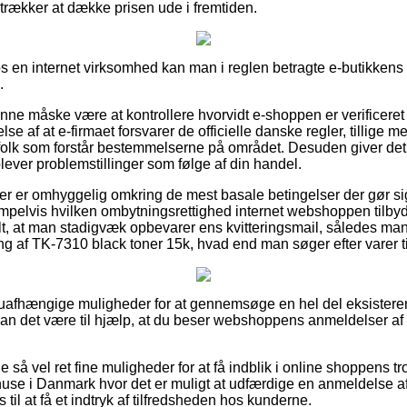
retrækker at dække prisen ude i fremtiden.
 en internet virksomhed kan man i reglen betragte e-butikkens vi
.
nne måske være at kontrollere hvorvidt e-shoppen er verificeret
e af at e-firmaet forsvarer de officielle danske regler, tillige m
gfolk som forstår bestemmelserne på området. Desuden giver det 
ever problemstillinger som følge af din handel.
ber er omhyggelig omkring de mest basale betingelser der gør s
pelvis hvilken ombytningsrettighed internet webshoppen tilbyde
t, at man stadigvæk opbevarer ens kvitteringsmail, således ma
g af TK-7310 black toner 15k, hvad end man søger efter varer ti
g uafhængige muligheder for at gennemsøge en hel del eksister
an det være til hjælp, at du beser webshoppens anmeldelser af
 så vel ret fine muligheder for at få indblik i online shoppens 
ehuse i Danmark hvor det er muligt at udfærdige en anmeldelse 
 til at få et indtryk af tilfredsheden hos kunderne.