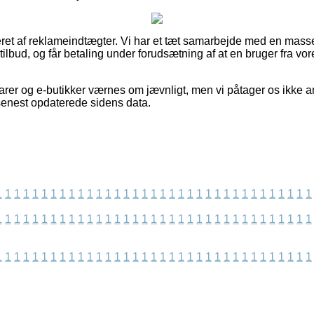
eret af reklameindtægter. Vi har et tæt samarbejde med en mass
ilbud, og får betaling under forudsætning af at en bruger fra vor
rer og e-butikker værnes om jævnligt, men vi påtager os ikke ans
 senest opdaterede sidens data.
1
1
1
1
1
1
1
1
1
1
1
1
1
1
1
1
1
1
1
1
1
1
1
1
1
1
1
1
1
1
1
1
1
1
1
1
1
1
1
1
1
1
1
1
1
1
1
1
1
1
1
1
1
1
1
1
1
1
1
1
1
1
1
1
1
1
1
1
1
1
1
1
1
1
1
1
1
1
1
1
1
1
1
1
1
1
1
1
1
1
1
1
1
1
1
1
1
1
1
1
1
1
1
1
1