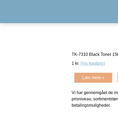
TK-7310 Black Toner 1
1
kr.
(Vis fragtpris)
Læs mere »
Vi har gennemgået de mes
prisniveau, sortimentstø
betalingsmuligheder.