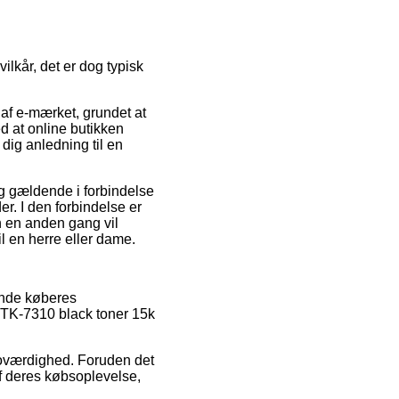
lkår, det er dog typisk
 af e-mærket, grundet at
ed at online butikken
dig anledning til en
ig gældende i forbindelse
r. I den forbindelse er
n en anden gang vil
l en herre eller dame.
ende køberes
 TK-7310 black toner 15k
troværdighed. Foruden det
af deres købsoplevelse,