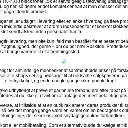
 TK-7310 black toner 15k er selvfølgelig usædvanlig udslagsgi
u og her, så derfor er det komplet centralt at man checker det a
det pågældende produkt.
nger stiller udsigt til levering efter en enkelt hverdag på flere p
 imidlertid påkræver at ordren indsendes før et konkret klokkesl
uktet sendt afsted inden personalet har fri.
tfri levering, men ofte kun ifald man bestiller for et bestemt bel
te fragtmulighed, der gerne – om du bor nær Roskilde, Frederiksv
 at bringe varerne til et afhentningssted.
geligt for almindelige mennesker at sammenholde priser på forsk
sser af e-shops set sig nødsaget til at nedsætte salgspriserne på 
 – eftertrykkeligt, og endda nogle gange sikre portofri fragt.
re udbytterigt at prøve et par online forhandlere efter rabat p
åledes at du ikke er i tvivl om at antage den mest betalelige pris
verse, at i tilfælde af at en butik reklamerer deres produkter til s
e, så bør det mange gange være en varsel om en bedragerisk onl
 retningslinje, der sikrer os imod snydagtige online forhandlere.
kort eller mobilbetaling. Som et alternativ burde du vælge et t