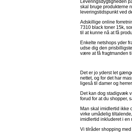
Leveringsdygtigheden på
skal bruge produkterne n
leveringstidspunkt ved 
Adskillige online forretni
7310 black toner 15k, som
til at kunne nå at få prod
Enkelte netshops yder frag
udse dig den prisbilligs
være at få fragtmanden til
Det er jo yderst let gæn
nettet, og for det har ma
ligeså til damer og herrer
Det kan dog stadigvæk væ
forud for at du shopper, s
Man skal imidlertid ikke o
virke umådelig tiltalend
imidlertid inkluderet i en
Vi tilråder shopping med 