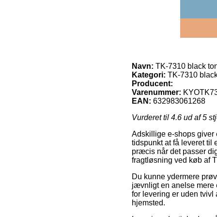
Navn:
TK-7310 black to
Kategori:
TK-7310 black
Producent:
Varenummer:
KYOTK7
EAN:
632983061268
Vurderet til
4.6
ud af 5 st
Adskillige e-shops giver
tidspunkt at få leveret t
præcis når det passer di
fragtløsning ved køb af 
Du kunne ydermere prøve a
jævnligt en anelse mere
for levering er uden tviv
hjemsted.