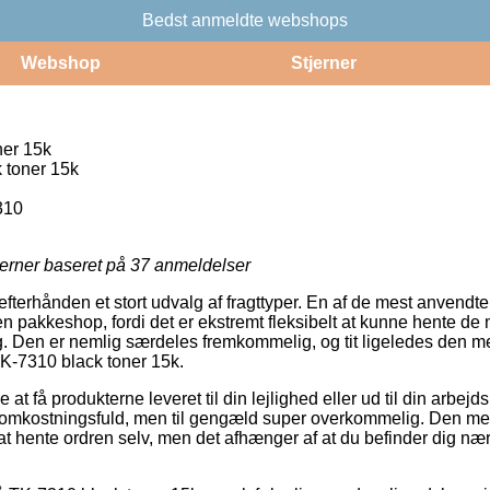
Bedst anmeldte webshops
Webshop
Stjerner
ner 15k
 toner 15k
310
jerner baseret på
37
anmeldelser
 efterhånden et stort udvalg af fragttyper. En af de mest anvend
il en pakkeshop, fordi det er ekstremt fleksibelt at kunne hente d
g. Den er nemlig særdeles fremkommelig, og tit ligeledes den me
TK-7310 black toner 15k.
t få produkterne leveret til din lejlighed eller ud til din arbej
 omkostningsfuld, men til gengæld super overkommelig. Den mes
l at hente ordren selv, men det afhænger af at du befinder dig n