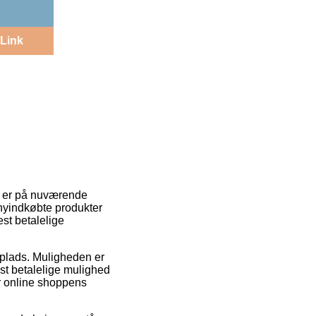
Link
te er på nuværende
e nyindkøbte produkter
st betalelige
dsplads. Muligheden er
t betalelige mulighed
ær online shoppens