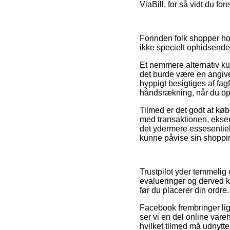
ViaBill, for så vidt du fo
Forinden folk shopper hos
ikke specielt ophidsende
Et nemmere alternativ ku
det burde være en angivels
hyppigt besigtiges af fa
håndsrækning, når du opl
Tilmed er det godt at kø
med transaktionen, eksem
det ydermere essesentiel
kunne påvise sin shoppin
Trustpilot yder temmeli
evalueringer og derved k
før du placerer din ordre.
Facebook frembringer lige
ser vi en del online var
hvilket tilmed må udnyttes