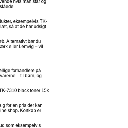
vende hvis man står og
nslåede
rodukter, eksempelvis TK-
æt, så at de har udsigt
øb. Alternativt bør du
ærk eller Lemvig – vil
ellige forhandlere på
varerne – til børn, og
å TK-7310 black toner 15k
.
alg for en pris der kan
ine shop. Kortkøb er
ilbud som eksempelvis