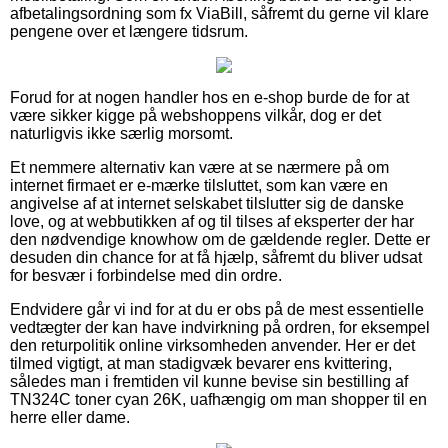
afbetalingsordning som fx ViaBill, såfremt du gerne vil klare
pengene over et længere tidsrum.
Forud for at nogen handler hos en e-shop burde de for at
være sikker kigge på webshoppens vilkår, dog er det
naturligvis ikke særlig morsomt.
Et nemmere alternativ kan være at se nærmere på om
internet firmaet er e-mærke tilsluttet, som kan være en
angivelse af at internet selskabet tilslutter sig de danske
love, og at webbutikken af og til tilses af eksperter der har
den nødvendige knowhow om de gældende regler. Dette er
desuden din chance for at få hjælp, såfremt du bliver udsat
for besvær i forbindelse med din ordre.
Endvidere går vi ind for at du er obs på de mest essentielle
vedtægter der kan have indvirkning på ordren, for eksempel
den returpolitik online virksomheden anvender. Her er det
tilmed vigtigt, at man stadigvæk bevarer ens kvittering,
således man i fremtiden vil kunne bevise sin bestilling af
TN324C toner cyan 26K, uafhængig om man shopper til en
herre eller dame.