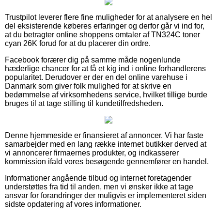
Trustpilot leverer flere fine muligheder for at analysere en hel
del eksisterende køberes erfaringer og derfor går vi ind for,
at du betragter online shoppens omtaler af TN324C toner
cyan 26K forud for at du placerer din ordre.
Facebook forærer dig på samme måde nogenlunde
hæderlige chancer for at få et kig ind i online forhandlerens
popularitet. Derudover er der en del online varehuse i
Danmark som giver folk mulighed for at skrive en
bedømmelse af virksomhedens service, hvilket tillige burde
bruges til at tage stilling til kundetilfredsheden.
Denne hjemmeside er finansieret af annoncer. Vi har faste
samarbejder med en lang række internet butikker derved at
vi annoncerer firmaernes produkter, og indkasserer
kommission ifald vores besøgende gennemfører en handel.
Informationer angående tilbud og internet foretagender
understøttes fra tid til anden, men vi ønsker ikke at tage
ansvar for forandringer der muligvis er implementeret siden
sidste opdatering af vores informationer.