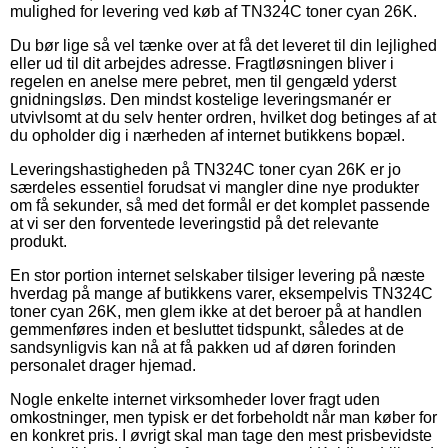
mulighed for levering ved køb af TN324C toner cyan 26K.
Du bør lige så vel tænke over at få det leveret til din lejlighed
eller ud til dit arbejdes adresse. Fragtløsningen bliver i
regelen en anelse mere pebret, men til gengæld yderst
gnidningsløs. Den mindst kostelige leveringsmanér er
utvivlsomt at du selv henter ordren, hvilket dog betinges af at
du opholder dig i nærheden af internet butikkens bopæl.
Leveringshastigheden på TN324C toner cyan 26K er jo
særdeles essentiel forudsat vi mangler dine nye produkter
om få sekunder, så med det formål er det komplet passende
at vi ser den forventede leveringstid på det relevante
produkt.
En stor portion internet selskaber tilsiger levering på næste
hverdag på mange af butikkens varer, eksempelvis TN324C
toner cyan 26K, men glem ikke at det beroer på at handlen
gemmenføres inden et besluttet tidspunkt, således at de
sandsynligvis kan nå at få pakken ud af døren forinden
personalet drager hjemad.
Nogle enkelte internet virksomheder lover fragt uden
omkostninger, men typisk er det forbeholdt når man køber for
en konkret pris. I øvrigt skal man tage den mest prisbevidste