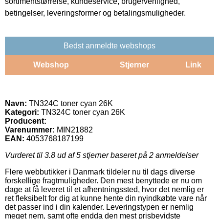
sortimentstørrelse, kundeservice, brugervenlighed,
betingelser, leveringsformer og betalingsmuligheder.
Bedst anmeldte webshops
Webshop
Stjerner
Link
Navn:
TN324C toner cyan 26K
Kategori:
TN324C toner cyan 26K
Producent:
Varenummer:
MIN21882
EAN:
4053768187199
Vurderet til
3.8
ud af 5 stjerner baseret på
2
anmeldelser
Flere webbutikker i Danmark tildeler nu til dags diverse
forskellige fragtmuligheder. Den mest benyttede er nu om
dage at få leveret til et afhentningssted, hvor det nemlig er
ret fleksibelt for dig at kunne hente din nyindkøbte vare når
det passer ind i din kalender. Leveringstypen er nemlig
meget nem, samt ofte endda den mest prisbevidste