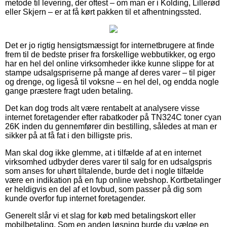
metode til levering, der oftest – om man er i Kolding, Lillerød
eller Skjern – er at få kørt pakken til et afhentningssted.
Det er jo rigtig hensigtsmæssigt for internetbrugere at finde
frem til de bedste priser fra forskellige webbutikker, og ergo
har en hel del online virksomheder ikke kunne slippe for at
stampe udsalgspriserne på mange af deres varer – til piger
og drenge, og ligeså til voksne – en hel del, og endda nogle
gange præstere fragt uden betaling.
Det kan dog trods alt være rentabelt at analysere visse
internet foretagender efter rabatkoder på TN324C toner cyan
26K inden du gennemfører din bestilling, således at man er
sikker på at få fat i den billigste pris.
Man skal dog ikke glemme, at i tilfælde af at en internet
virksomhed udbyder deres varer til salg for en udsalgspris
som anses for uhørt tiltalende, burde det i nogle tilfælde
være en indikation på en fup online webshop. Kortbetalinger
er heldigvis en del af et lovbud, som passer på dig som
kunde overfor fup internet foretagender.
Generelt slår vi et slag for køb med betalingskort eller
mobilbetaling. Som en anden løsning burde du vælge en