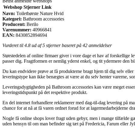
Bedst anmeldte webshops
Webshop
Stjerner
Link
Navn:
Toiletbørste Nature Hvid
Kategori:
Bathroom accessories
Producent:
Berilo
Varenummer:
40966841
EAN:
8430852894694
Vurderet til
4.8
ud af 5 stjerner baseret på
42
anmeldelser
Størstedelen af online firmaer giver i vore dage et hav af forskellige 
passer dig. Fragtformen er nemlig yderst enkel, og tit ydermere den bi
Du kan endvidere prøve at få produkterne bragt hjem til dig selv elle
leveringstype kan ikke benægtes at være at du selv henter varerne, s
Leveringsdygtigheden på Bathroom accessories kan være meget essentiel
leveringstidspunkt på det respektive produkt.
En del internet forhandlere reklamerer med dag-til-dag levering på man
chance for at nå at få varen ordnet forud for at lagermedarbejderne dr
Nogle få online shops lover fragt uden gebyr, men i mange tilfælde gæld
uden hensyn til om man befinder sig tæt på Fredericia, Farum eller Jyll