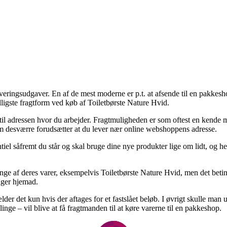
leveringsudgaver. En af de mest moderne er p.t. at afsende til en pakkesh
lligste fragtform ved køb af Toiletbørste Nature Hvid.
r til adressen hvor du arbejder. Fragtmuligheden er som oftest en kende
om desværre forudsætter at du lever nær online webshoppens adresse.
 såfremt du står og skal bruge dine nye produkter lige om lidt, og herv
ge af deres varer, eksempelvis Toiletbørste Nature Hvid, men det betinges
ager hjemad.
er det kun hvis der aftages for et fastslået beløb. I øvrigt skulle man 
inge – vil blive at få fragtmanden til at køre varerne til en pakkeshop.