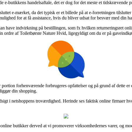
e e-butikkens handelsaftale, det er dog for det meste et tidskrævende p
et e-mærket, da det typisk er et billede på at e-forretningen tilslutter
ulighed for at få assistance, hvis du bliver udsat for besvær med din ha
kan have indvirkning på bestillingen, som fx hvilken returneringsret onlin
 sin ordre af Toiletbørste Nature Hvid, ligegyldigt om du er på gaveindkø
tor portion forhenværende forbrugeres opfattelser og på grund af dette e
diggør din shopping.
sigt i netshoppens troværdighed. Herinde ses faktisk online firmaer hvo
e online butikker derved at vi promoverer virksomhedernes varer, og mo