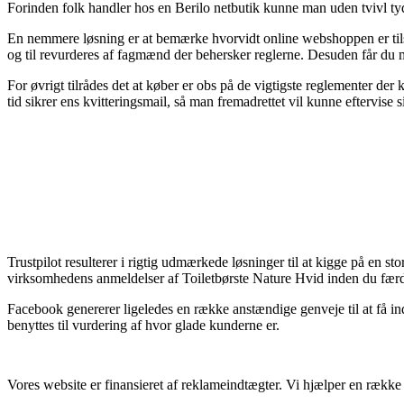
Forinden folk handler hos en Berilo netbutik kunne man uden tvivl tyd
En nemmere løsning er at bemærke hvorvidt online webshoppen er tilslutt
og til revurderes af fagmænd der behersker reglerne. Desuden får du m
For øvrigt tilrådes det at køber er obs på de vigtigste reglementer der 
tid sikrer ens kvitteringsmail, så man fremadrettet vil kunne eftervise
Trustpilot resulterer i rigtig udmærkede løsninger til at kigge på en s
virksomhedens anmeldelser af Toiletbørste Nature Hvid inden du fær
Facebook genererer ligeledes en række anstændige genveje til at få ind
benyttes til vurdering af hvor glade kunderne er.
Vores website er finansieret af reklameindtægter. Vi hjælper en rækk