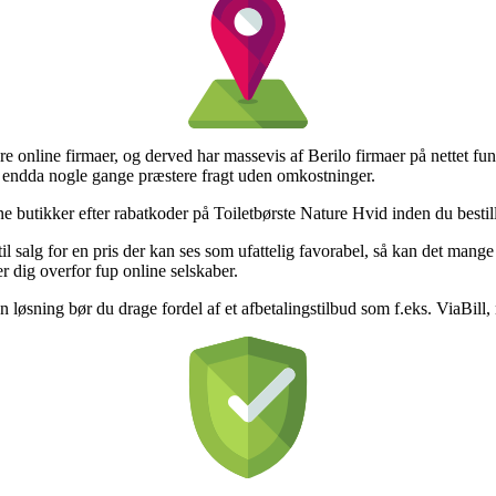
lere online firmaer, og derved har massevis af Berilo firmaer på nettet 
 og endda nogle gange præstere fragt uden omkostninger.
butikker efter rabatkoder på Toiletbørste Nature Hvid inden du bestiller,
til salg for en pris der kan ses som ufattelig favorabel, så kan det man
er dig overfor fup online selskaber.
 løsning bør du drage fordel af et afbetalingstilbud som f.eks. ViaBill, nå