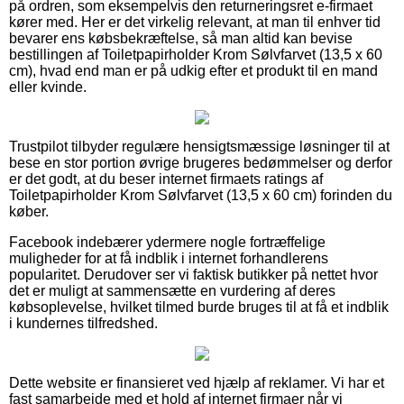
på ordren, som eksempelvis den returneringsret e-firmaet
kører med. Her er det virkelig relevant, at man til enhver tid
bevarer ens købsbekræftelse, så man altid kan bevise
bestillingen af Toiletpapirholder Krom Sølvfarvet (13,5 x 60
cm), hvad end man er på udkig efter et produkt til en mand
eller kvinde.
Trustpilot tilbyder regulære hensigtsmæssige løsninger til at
bese en stor portion øvrige brugeres bedømmelser og derfor
er det godt, at du beser internet firmaets ratings af
Toiletpapirholder Krom Sølvfarvet (13,5 x 60 cm) forinden du
køber.
Facebook indebærer ydermere nogle fortræffelige
muligheder for at få indblik i internet forhandlerens
popularitet. Derudover ser vi faktisk butikker på nettet hvor
det er muligt at sammensætte en vurdering af deres
købsoplevelse, hvilket tilmed burde bruges til at få et indblik
i kundernes tilfredshed.
Dette website er finansieret ved hjælp af reklamer. Vi har et
fast samarbejde med et hold af internet firmaer når vi