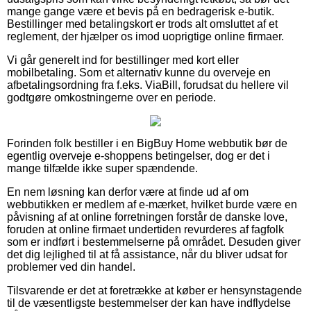
mange gange være et bevis på en bedragerisk e-butik.
Bestillinger med betalingskort er trods alt omsluttet af et
reglement, der hjælper os imod uoprigtige online firmaer.
Vi går generelt ind for bestillinger med kort eller
mobilbetaling. Som et alternativ kunne du overveje en
afbetalingsordning fra f.eks. ViaBill, forudsat du hellere vil
godtgøre omkostningerne over en periode.
Forinden folk bestiller i en BigBuy Home webbutik bør de
egentlig overveje e-shoppens betingelser, dog er det i
mange tilfælde ikke super spændende.
En nem løsning kan derfor være at finde ud af om
webbutikken er medlem af e-mærket, hvilket burde være en
påvisning af at online forretningen forstår de danske love,
foruden at online firmaet undertiden revurderes af fagfolk
som er indført i bestemmelserne på området. Desuden giver
det dig lejlighed til at få assistance, når du bliver udsat for
problemer ved din handel.
Tilsvarende er det at foretrække at køber er hensynstagende
til de væsentligste bestemmelser der kan have indflydelse