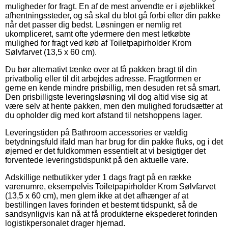
muligheder for fragt. En af de mest anvendte er i øjeblikket
afhentningssteder, og så skal du blot gå forbi efter din pakke
når det passer dig bedst. Løsningen er nemlig ret
ukompliceret, samt ofte ydermere den mest letkøbte
mulighed for fragt ved køb af Toiletpapirholder Krom
Sølvfarvet (13,5 x 60 cm).
Du bør alternativt tænke over at få pakken bragt til din
privatbolig eller til dit arbejdes adresse. Fragtformen er
gerne en kende mindre prisbillig, men desuden ret så smart.
Den prisbilligste leveringsløsning vil dog altid vise sig at
være selv at hente pakken, men den mulighed forudsætter at
du opholder dig med kort afstand til netshoppens lager.
Leveringstiden på Bathroom accessories er vældig
betydningsfuld ifald man har brug for din pakke fluks, og i det
øjemed er det fuldkommen essentielt at vi besigtiger det
forventede leveringstidspunkt på den aktuelle vare.
Adskillige netbutikker yder 1 dags fragt på en række
varenumre, eksempelvis Toiletpapirholder Krom Sølvfarvet
(13,5 x 60 cm), men glem ikke at det afhænger af at
bestillingen laves forinden et bestemt tidspunkt, så de
sandsynligvis kan nå at få produkterne ekspederet forinden
logistikpersonalet drager hjemad.