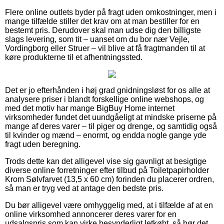
Flere online outlets byder på fragt uden omkostninger, men i
mange tilfælde stiller det krav om at man bestiller for en
bestemt pris. Derudover skal man udse dig den billigste
slags levering, som tit – uanset om du bor nær Vejle,
Vordingborg eller Struer – vil blive at få fragtmanden til at
køre produkterne til et afhentningssted.
Det er jo efterhånden i høj grad gnidningsløst for os alle at
analysere priser i blandt forskellige online webshops, og
med det motiv har mange BigBuy Home internet
virksomheder fundet det uundgåeligt at mindske priserne på
mange af deres varer – til piger og drenge, og samtidig også
til kvinder og mænd – enormt, og endda nogle gange yde
fragt uden beregning.
Trods dette kan det alligevel vise sig gavnligt at besigtige
diverse online forretninger efter tilbud på Toiletpapirholder
Krom Sølvfarvet (13,5 x 60 cm) forinden du placerer ordren,
så man er tryg ved at antage den bedste pris.
Du bør alligevel være omhyggelig med, at i tilfælde af at en
online virksomhed annoncerer deres varer for en
udsalgspris som kan virke besynderligt letkøbt, så bør det