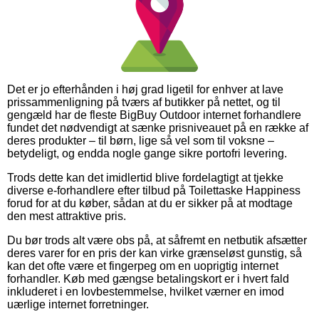
Det er jo efterhånden i høj grad ligetil for enhver at lave
prissammenligning på tværs af butikker på nettet, og til
gengæld har de fleste BigBuy Outdoor internet forhandlere
fundet det nødvendigt at sænke prisniveauet på en række af
deres produkter – til børn, lige så vel som til voksne –
betydeligt, og endda nogle gange sikre portofri levering.
Trods dette kan det imidlertid blive fordelagtigt at tjekke
diverse e-forhandlere efter tilbud på Toilettaske Happiness
forud for at du køber, sådan at du er sikker på at modtage
den mest attraktive pris.
Du bør trods alt være obs på, at såfremt en netbutik afsætter
deres varer for en pris der kan virke grænseløst gunstig, så
kan det ofte være et fingerpeg om en uoprigtig internet
forhandler. Køb med gængse betalingskort er i hvert fald
inkluderet i en lovbestemmelse, hvilket værner en imod
uærlige internet forretninger.