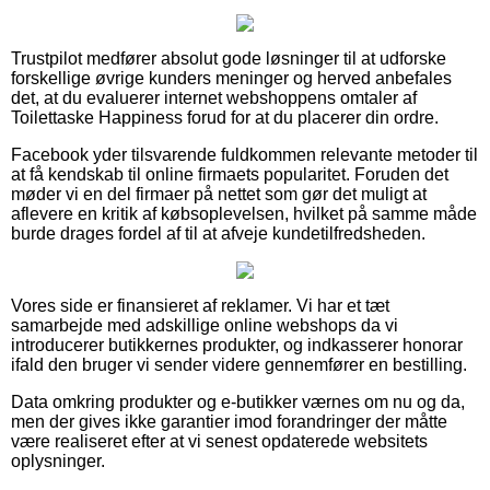
Trustpilot medfører absolut gode løsninger til at udforske
forskellige øvrige kunders meninger og herved anbefales
det, at du evaluerer internet webshoppens omtaler af
Toilettaske Happiness forud for at du placerer din ordre.
Facebook yder tilsvarende fuldkommen relevante metoder til
at få kendskab til online firmaets popularitet. Foruden det
møder vi en del firmaer på nettet som gør det muligt at
aflevere en kritik af købsoplevelsen, hvilket på samme måde
burde drages fordel af til at afveje kundetilfredsheden.
Vores side er finansieret af reklamer. Vi har et tæt
samarbejde med adskillige online webshops da vi
introducerer butikkernes produkter, og indkasserer honorar
ifald den bruger vi sender videre gennemfører en bestilling.
Data omkring produkter og e-butikker værnes om nu og da,
men der gives ikke garantier imod forandringer der måtte
være realiseret efter at vi senest opdaterede websitets
oplysninger.