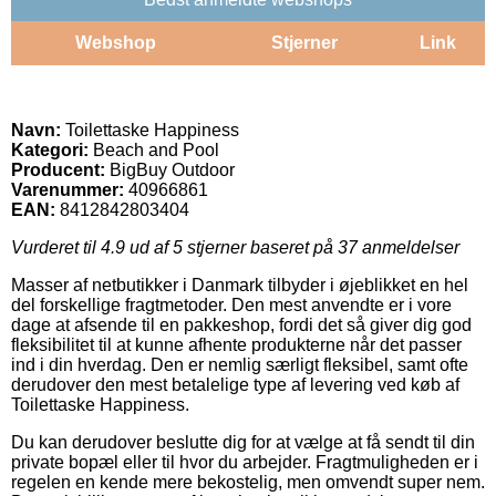
Webshop
Stjerner
Link
Navn:
Toilettaske Happiness
Kategori:
Beach and Pool
Producent:
BigBuy Outdoor
Varenummer:
40966861
EAN:
8412842803404
Vurderet til
4.9
ud af 5 stjerner baseret på
37
anmeldelser
Masser af netbutikker i Danmark tilbyder i øjeblikket en hel
del forskellige fragtmetoder. Den mest anvendte er i vore
dage at afsende til en pakkeshop, fordi det så giver dig god
fleksibilitet til at kunne afhente produkterne når det passer
ind i din hverdag. Den er nemlig særligt fleksibel, samt ofte
derudover den mest betalelige type af levering ved køb af
Toilettaske Happiness.
Du kan derudover beslutte dig for at vælge at få sendt til din
private bopæl eller til hvor du arbejder. Fragtmuligheden er i
regelen en kende mere bekostelig, men omvendt super nem.