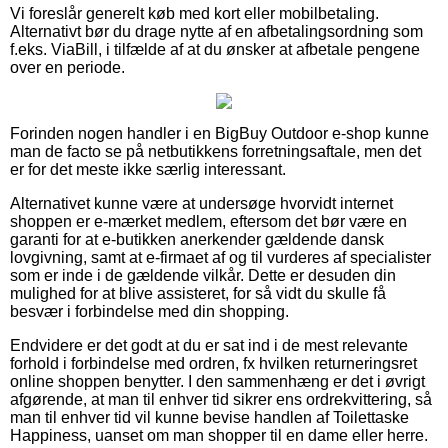
Vi foreslår generelt køb med kort eller mobilbetaling.
Alternativt bør du drage nytte af en afbetalingsordning som
f.eks. ViaBill, i tilfælde af at du ønsker at afbetale pengene
over en periode.
Forinden nogen handler i en BigBuy Outdoor e-shop kunne
man de facto se på netbutikkens forretningsaftale, men det
er for det meste ikke særlig interessant.
Alternativet kunne være at undersøge hvorvidt internet
shoppen er e-mærket medlem, eftersom det bør være en
garanti for at e-butikken anerkender gældende dansk
lovgivning, samt at e-firmaet af og til vurderes af specialister
som er inde i de gældende vilkår. Dette er desuden din
mulighed for at blive assisteret, for så vidt du skulle få
besvær i forbindelse med din shopping.
Endvidere er det godt at du er sat ind i de mest relevante
forhold i forbindelse med ordren, fx hvilken returneringsret
online shoppen benytter. I den sammenhæng er det i øvrigt
afgørende, at man til enhver tid sikrer ens ordrekvittering, så
man til enhver tid vil kunne bevise handlen af Toilettaske
Happiness, uanset om man shopper til en dame eller herre.