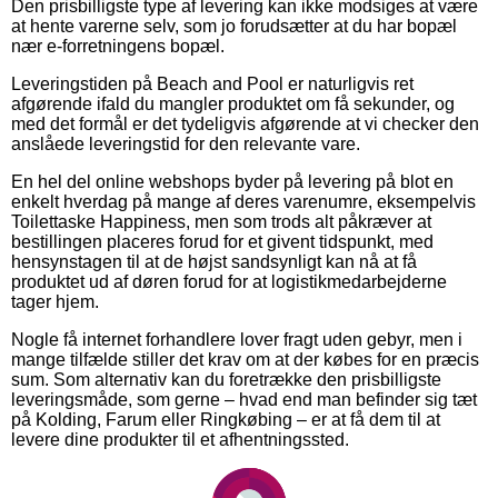
Den prisbilligste type af levering kan ikke modsiges at være
at hente varerne selv, som jo forudsætter at du har bopæl
nær e-forretningens bopæl.
Leveringstiden på Beach and Pool er naturligvis ret
afgørende ifald du mangler produktet om få sekunder, og
med det formål er det tydeligvis afgørende at vi checker den
anslåede leveringstid for den relevante vare.
En hel del online webshops byder på levering på blot en
enkelt hverdag på mange af deres varenumre, eksempelvis
Toilettaske Happiness, men som trods alt påkræver at
bestillingen placeres forud for et givent tidspunkt, med
hensynstagen til at de højst sandsynligt kan nå at få
produktet ud af døren forud for at logistikmedarbejderne
tager hjem.
Nogle få internet forhandlere lover fragt uden gebyr, men i
mange tilfælde stiller det krav om at der købes for en præcis
sum. Som alternativ kan du foretrække den prisbilligste
leveringsmåde, som gerne – hvad end man befinder sig tæt
på Kolding, Farum eller Ringkøbing – er at få dem til at
levere dine produkter til et afhentningssted.