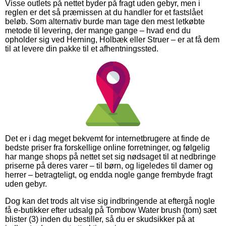
Visse outlets på nettet byder på fragt uden gebyr, men i
reglen er det så præmissen at du handler for et fastslået
beløb. Som alternativ burde man tage den mest letkøbte
metode til levering, der mange gange – hvad end du
opholder sig ved Herning, Holbæk eller Struer – er at få dem
til at levere din pakke til et afhentningssted.
Det er i dag meget bekvemt for internetbrugere at finde de
bedste priser fra forskellige online forretninger, og følgelig
har mange shops på nettet set sig nødsaget til at nedbringe
priserne på deres varer – til børn, og ligeledes til damer og
herrer – betragteligt, og endda nogle gange frembyde fragt
uden gebyr.
Dog kan det trods alt vise sig indbringende at eftergå nogle
få e-butikker efter udsalg på Tombow Water brush (tom) sæt
blister (3) inden du bestiller, så du er skudsikker på at