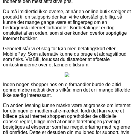
indhente den mest attraktive pris.
Du må imidlertid ikke overse, at når en online butik sælger et
produkt til en salgspris der kan virke uforståeligt billig, så
kunne det mange gange være et fingerpeg om en
bedragerisk internet forhandler. Kortbetalinger er dog
omsluttet af en orden, som sikrer kunden overfor uoprigtige
internet butikker.
Generelt slår vi et slag for køb med betalingskort eller
MobilePay. Som alternativ kunne du bruge et afdragstilbud
som f.eks. ViaBill, forudsat du tilstræber at afbetale
omkostningerne over et længere tidsrum.
Inden nogen shopper hos en e-forhandler burde de altid
gennemløbe netbutikkens vilkår, men det er i mange tilfælde
ikke særlig interessant.
En anden løsning kunne måske være at granske om internet
forretningen er medlem af e-mærket, fordi det kan være et
billede på at internet shoppen opretholder de officielle
danske regler, tillige med at online forretningen jævnligt
besigtiges af eksperter som har meget erfaring med reglerne
på området. Dette er desuden din mulighed for support, hvis