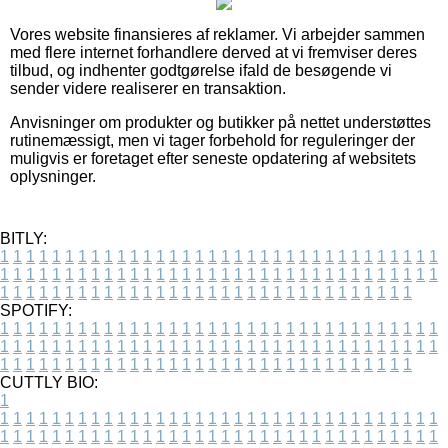
Vores website finansieres af reklamer. Vi arbejder sammen
med flere internet forhandlere derved at vi fremviser deres
tilbud, og indhenter godtgørelse ifald de besøgende vi
sender videre realiserer en transaktion.
Anvisninger om produkter og butikker på nettet understøttes
rutinemæssigt, men vi tager forbehold for reguleringer der
muligvis er foretaget efter seneste opdatering af websitets
oplysninger.
BITLY:
1
1
1
1
1
1
1
1
1
1
1
1
1
1
1
1
1
1
1
1
1
1
1
1
1
1
1
1
1
1
1
1
1
1
1
1
1
1
1
1
1
1
1
1
1
1
1
1
1
1
1
1
1
1
1
1
1
1
1
1
1
1
1
1
1
1
1
1
1
1
1
1
1
1
1
1
1
1
1
1
1
1
1
1
1
1
1
1
1
1
1
1
1
1
1
1
1
1
1
1
SPOTIFY:
1
1
1
1
1
1
1
1
1
1
1
1
1
1
1
1
1
1
1
1
1
1
1
1
1
1
1
1
1
1
1
1
1
1
1
1
1
1
1
1
1
1
1
1
1
1
1
1
1
1
1
1
1
1
1
1
1
1
1
1
1
1
1
1
1
1
1
1
1
1
1
1
1
1
1
1
1
1
1
1
1
1
1
1
1
1
1
1
1
1
1
1
1
1
1
1
1
1
1
1
CUTTLY BIO:
1
1
1
1
1
1
1
1
1
1
1
1
1
1
1
1
1
1
1
1
1
1
1
1
1
1
1
1
1
1
1
1
1
1
1
1
1
1
1
1
1
1
1
1
1
1
1
1
1
1
1
1
1
1
1
1
1
1
1
1
1
1
1
1
1
1
1
1
1