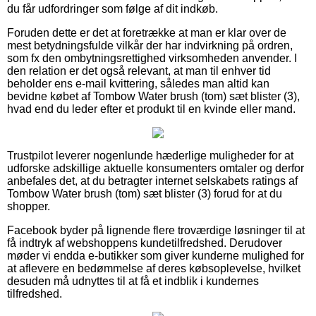
du får udfordringer som følge af dit indkøb.
Foruden dette er det at foretrække at man er klar over de
mest betydningsfulde vilkår der har indvirkning på ordren,
som fx den ombytningsrettighed virksomheden anvender. I
den relation er det også relevant, at man til enhver tid
beholder ens e-mail kvittering, således man altid kan
bevidne købet af Tombow Water brush (tom) sæt blister (3),
hvad end du leder efter et produkt til en kvinde eller mand.
Trustpilot leverer nogenlunde hæderlige muligheder for at
udforske adskillige aktuelle konsumenters omtaler og derfor
anbefales det, at du betragter internet selskabets ratings af
Tombow Water brush (tom) sæt blister (3) forud for at du
shopper.
Facebook byder på lignende flere troværdige løsninger til at
få indtryk af webshoppens kundetilfredshed. Derudover
møder vi endda e-butikker som giver kunderne mulighed for
at aflevere en bedømmelse af deres købsoplevelse, hvilket
desuden må udnyttes til at få et indblik i kundernes
tilfredshed.