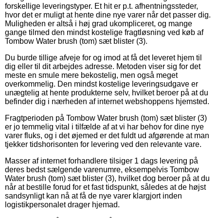
forskellige leveringstyper. Et hit er p.t. afhentningssteder,
hvor det er muligt at hente dine nye varer når det passer dig.
Muligheden er altså i høj grad ukompliceret, og mange
gange tilmed den mindst kostelige fragtløsning ved køb af
Tombow Water brush (tom) sæt blister (3).
Du burde tillige afveje for og imod at få det leveret hjem til
dig eller til dit arbejdes adresse. Metoden viser sig for det
meste en smule mere bekostelig, men også meget
overkommelig. Den mindst kostelige leveringsudgave er
unægtelig at hente produkterne selv, hvilket beroer på at du
befinder dig i nærheden af internet webshoppens hjemsted.
Fragtperioden på Tombow Water brush (tom) sæt blister (3)
er jo temmelig vital i tilfælde af at vi har behov for dine nye
varer fluks, og i det øjemed er det fuldt ud afgørende at man
tjekker tidshorisonten for levering ved den relevante vare.
Masser af internet forhandlere tilsiger 1 dags levering på
deres bedst sælgende varenumre, eksempelvis Tombow
Water brush (tom) sæt blister (3), hvilket dog beroer på at du
når at bestille forud for et fast tidspunkt, således at de højst
sandsynligt kan nå at få de nye varer klargjort inden
logistikpersonalet drager hjemad.