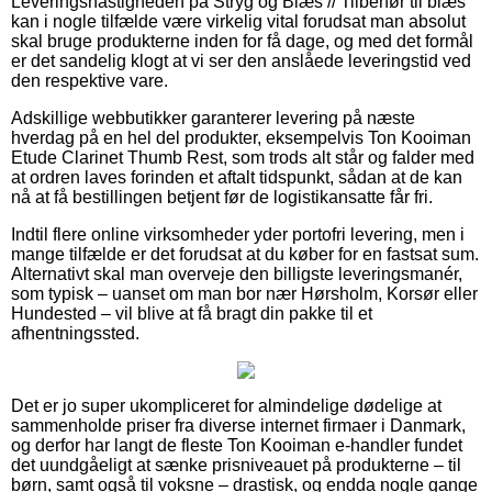
Leveringshastigheden på Stryg og Blæs // Tilbehør til blæs
kan i nogle tilfælde være virkelig vital forudsat man absolut
skal bruge produkterne inden for få dage, og med det formål
er det sandelig klogt at vi ser den anslåede leveringstid ved
den respektive vare.
Adskillige webbutikker garanterer levering på næste
hverdag på en hel del produkter, eksempelvis Ton Kooiman
Etude Clarinet Thumb Rest, som trods alt står og falder med
at ordren laves forinden et aftalt tidspunkt, sådan at de kan
nå at få bestillingen betjent før de logistikansatte får fri.
Indtil flere online virksomheder yder portofri levering, men i
mange tilfælde er det forudsat at du køber for en fastsat sum.
Alternativt skal man overveje den billigste leveringsmanér,
som typisk – uanset om man bor nær Hørsholm, Korsør eller
Hundested – vil blive at få bragt din pakke til et
afhentningssted.
Det er jo super ukompliceret for almindelige dødelige at
sammenholde priser fra diverse internet firmaer i Danmark,
og derfor har langt de fleste Ton Kooiman e-handler fundet
det uundgåeligt at sænke prisniveauet på produkterne – til
børn, samt også til voksne – drastisk, og endda nogle gange