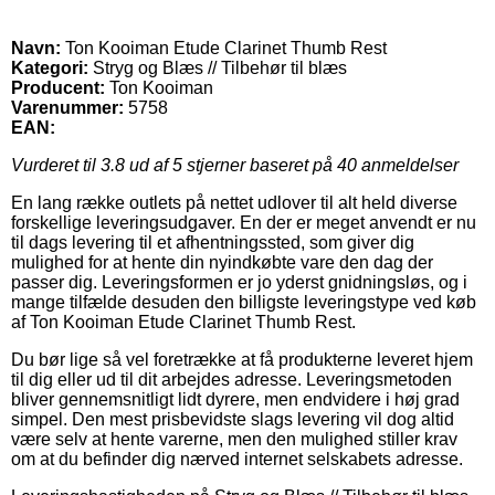
Navn:
Ton Kooiman Etude Clarinet Thumb Rest
Kategori:
Stryg og Blæs // Tilbehør til blæs
Producent:
Ton Kooiman
Varenummer:
5758
EAN:
Vurderet til
3.8
ud af 5 stjerner baseret på
40
anmeldelser
En lang række outlets på nettet udlover til alt held diverse
forskellige leveringsudgaver. En der er meget anvendt er nu
til dags levering til et afhentningssted, som giver dig
mulighed for at hente din nyindkøbte vare den dag der
passer dig. Leveringsformen er jo yderst gnidningsløs, og i
mange tilfælde desuden den billigste leveringstype ved køb
af Ton Kooiman Etude Clarinet Thumb Rest.
Du bør lige så vel foretrække at få produkterne leveret hjem
til dig eller ud til dit arbejdes adresse. Leveringsmetoden
bliver gennemsnitligt lidt dyrere, men endvidere i høj grad
simpel. Den mest prisbevidste slags levering vil dog altid
være selv at hente varerne, men den mulighed stiller krav
om at du befinder dig nærved internet selskabets adresse.