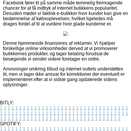
Facebook fører til på samme måde temmelig fremragende
chancer for at få indtryk af internet butikkens popularitet.
Desuden møder vi faktisk e-butikker hvor kunder kan give en
bedømmelse af købsoplevelsen, hvilket ligeledes må
drages fordel af til at vurdere hvor glade kunderne er.
Denne hjemmeside finansieres af reklamer. Vi hjælper
forskellige online virksomheder derved at vi promoverer
butikkernes produkter, og tager betaling forudsat de
besøgende vi sender videre foretager en ordre.
Anvisninger omkring tilbud og internet outlets understøttes
tit, men vi tager ikke ansvar for korrektioner der eventuelt er
implementeret efter at vi sidste gang opdaterede sidens
oplysninger.
BITLY:
1
1
1
1
1
1
1
1
1
1
1
1
1
1
1
1
1
1
1
1
1
1
1
1
1
1
1
1
1
1
1
1
1
1
1
1
1
1
1
1
1
1
1
1
1
1
1
1
1
1
1
1
1
1
1
1
1
1
1
1
1
1
1
1
1
1
1
1
1
1
1
1
1
1
1
1
1
1
1
1
1
1
1
1
1
1
1
1
1
1
1
1
1
1
1
1
1
1
1
1
SPOTIFY:
1
1
1
1
1
1
1
1
1
1
1
1
1
1
1
1
1
1
1
1
1
1
1
1
1
1
1
1
1
1
1
1
1
1