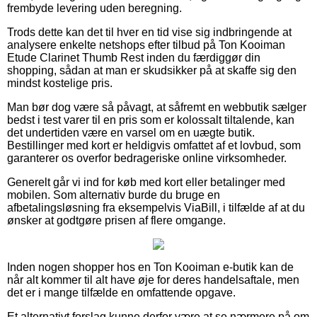
frembyde levering uden beregning.
Trods dette kan det til hver en tid vise sig indbringende at
analysere enkelte netshops efter tilbud på Ton Kooiman
Etude Clarinet Thumb Rest inden du færdiggør din
shopping, sådan at man er skudsikker på at skaffe sig den
mindst kostelige pris.
Man bør dog være så påvagt, at såfremt en webbutik sælger
bedst i test varer til en pris som er kolossalt tiltalende, kan
det undertiden være en varsel om en uægte butik.
Bestillinger med kort er heldigvis omfattet af et lovbud, som
garanterer os overfor bedrageriske online virksomheder.
Generelt går vi ind for køb med kort eller betalinger med
mobilen. Som alternativ burde du bruge en
afbetalingsløsning fra eksempelvis ViaBill, i tilfælde af at du
ønsker at godtgøre prisen af flere omgange.
Inden nogen shopper hos en Ton Kooiman e-butik kan de
når alt kommer til alt have øje for deres handelsaftale, men
det er i mange tilfælde en omfattende opgave.
Et alternativt forslag kunne derfor være at se nærmere på om