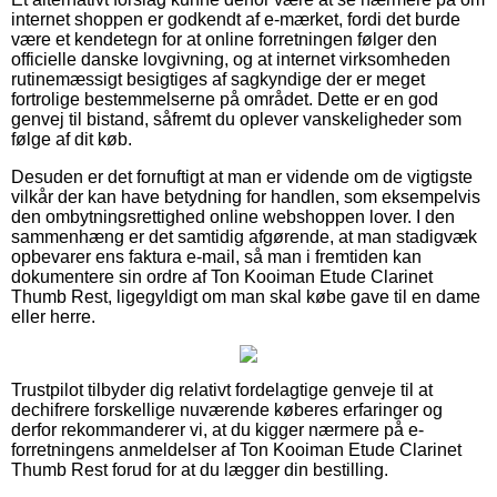
internet shoppen er godkendt af e-mærket, fordi det burde
være et kendetegn for at online forretningen følger den
officielle danske lovgivning, og at internet virksomheden
rutinemæssigt besigtiges af sagkyndige der er meget
fortrolige bestemmelserne på området. Dette er en god
genvej til bistand, såfremt du oplever vanskeligheder som
følge af dit køb.
Desuden er det fornuftigt at man er vidende om de vigtigste
vilkår der kan have betydning for handlen, som eksempelvis
den ombytningsrettighed online webshoppen lover. I den
sammenhæng er det samtidig afgørende, at man stadigvæk
opbevarer ens faktura e-mail, så man i fremtiden kan
dokumentere sin ordre af Ton Kooiman Etude Clarinet
Thumb Rest, ligegyldigt om man skal købe gave til en dame
eller herre.
Trustpilot tilbyder dig relativt fordelagtige genveje til at
dechifrere forskellige nuværende køberes erfaringer og
derfor rekommanderer vi, at du kigger nærmere på e-
forretningens anmeldelser af Ton Kooiman Etude Clarinet
Thumb Rest forud for at du lægger din bestilling.