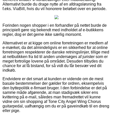
Alternativt burde du drage nytte af en afdragsløsning fra
f.eks. ViaBill, hvis du vil honorere beløbet over en periode.
Forinden nogen shopper i en forhandler på nettet burde de
principielt gøre sig bekendt med indholdet af e-butikkens
regler, dog er det gerne ikke særlig morsomt.
Alternativet er at kigge om online forretningen er medlem af
e-mærket, da det almindeligvis er en sikkerhed for at online
forretningen respekterer de danske retningslinjer, tillige med
at netbutikken fra tid til anden undersøges af jurister som er
meget fortrolige lovene på området. Desuden tilbydes du
chance for at få bistand, for så vidt du får besvær ved dit
indkøb.
Endvidere er det smart at kunden er vidende om de mest
basale bestemmelser der gælder for ordren, eksempelvis
den byttepolitik e-firmaet bruger. I den forbindelse er det på
samme måde afgørende, at man stadigvæk sikrer ens
kvittering på e-mail, således man fremadrettet vil kunne
vidne om sin shopping af Tone City Angel Wing Chorus
guitarpedal, uafhængig om du er på gaveindkøb til en dreng
eller pige.