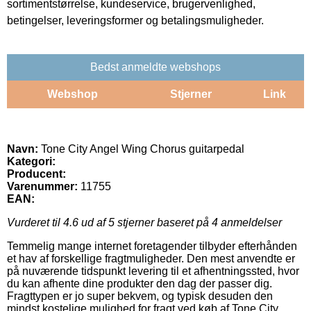
sortimentstørrelse, kundeservice, brugervenlighed,
betingelser, leveringsformer og betalingsmuligheder.
Bedst anmeldte webshops
Webshop
Stjerner
Link
Navn:
Tone City Angel Wing Chorus guitarpedal
Kategori:
Producent:
Varenummer:
11755
EAN:
Vurderet til
4.6
ud af 5 stjerner baseret på
4
anmeldelser
Temmelig mange internet foretagender tilbyder efterhånden
et hav af forskellige fragtmuligheder. Den mest anvendte er
på nuværende tidspunkt levering til et afhentningssted, hvor
du kan afhente dine produkter den dag der passer dig.
Fragttypen er jo super bekvem, og typisk desuden den
mindst kostelige mulighed for fragt ved køb af Tone City