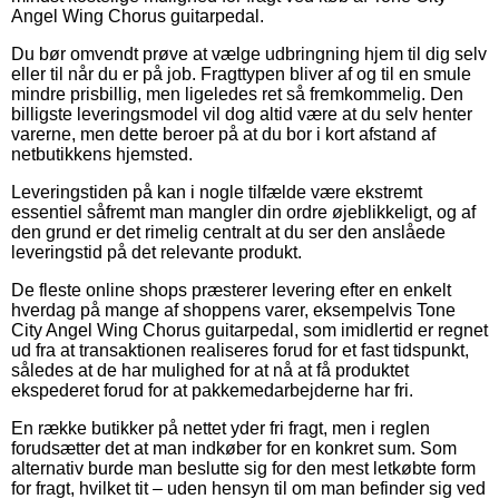
Angel Wing Chorus guitarpedal.
Du bør omvendt prøve at vælge udbringning hjem til dig selv
eller til når du er på job. Fragttypen bliver af og til en smule
mindre prisbillig, men ligeledes ret så fremkommelig. Den
billigste leveringsmodel vil dog altid være at du selv henter
varerne, men dette beroer på at du bor i kort afstand af
netbutikkens hjemsted.
Leveringstiden på kan i nogle tilfælde være ekstremt
essentiel såfremt man mangler din ordre øjeblikkeligt, og af
den grund er det rimelig centralt at du ser den anslåede
leveringstid på det relevante produkt.
De fleste online shops præsterer levering efter en enkelt
hverdag på mange af shoppens varer, eksempelvis Tone
City Angel Wing Chorus guitarpedal, som imidlertid er regnet
ud fra at transaktionen realiseres forud for et fast tidspunkt,
således at de har mulighed for at nå at få produktet
ekspederet forud for at pakkemedarbejderne har fri.
En række butikker på nettet yder fri fragt, men i reglen
forudsætter det at man indkøber for en konkret sum. Som
alternativ burde man beslutte sig for den mest letkøbte form
for fragt, hvilket tit – uden hensyn til om man befinder sig ved