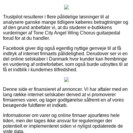
Trustpilot resulterer i flere pålidelige løsninger til at
analysere ganske mange tidligere køberes betragtninger og
af den grund anbefaler vi, at du studerer e-butikkens
vurderinger af Tone City Angel Wing Chorus guitarpedal
forud for at du handler.
Facebook giver dig også egentlig nyttige genveje til at få
indtryk af internet firmaets pålidelighed. Derudover ser vi en
del online selskaber i Danmark hvor kunder kan frembringe
en vurdering af ordreforløbet, som også burde udnyttes til at
få et indblik i kundernes tilfredshed.
Denne side er finansieret af annoncer. Vi har aftaler med en
lang række internet selskaber derved at vi promoverer
firmaernes varer, og tager godtgørelse såfremt en af vores
besøgende fuldfører et indkøb.
Informationer om varer og online firmaer ajourføres hele
tiden, men der tages ikke ansvar for reguleringer der
potentielt er implementeret siden vi nyligst opdaterede de
viste data.