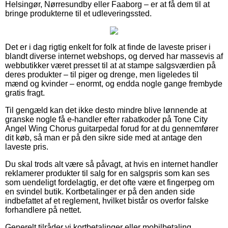
Helsingør, Nørresundby eller Faaborg – er at få dem til at
bringe produkterne til et udleveringssted.
Det er i dag rigtig enkelt for folk at finde de laveste priser i
blandt diverse internet webshops, og derved har massevis af
webbutikker været presset til at at stampe salgsværdien på
deres produkter – til piger og drenge, men ligeledes til
mænd og kvinder – enormt, og endda nogle gange frembyde
gratis fragt.
Til gengæld kan det ikke desto mindre blive lønnende at
granske nogle få e-handler efter rabatkoder på Tone City
Angel Wing Chorus guitarpedal forud for at du gennemfører
dit køb, så man er på den sikre side med at antage den
laveste pris.
Du skal trods alt være så påvagt, at hvis en internet handler
reklamerer produkter til salg for en salgspris som kan ses
som uendeligt fordelagtig, er det ofte være et fingerpeg om
en svindel butik. Kortbetalinger er på den anden side
indbefattet af et reglement, hvilket bistår os overfor falske
forhandlere på nettet.
Generelt tilråder vi kortbetalinger eller mobilbetaling.