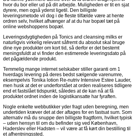
hvor du bor eller ud på dit arbejde. Muligheden er tit en sjat
dyrere, men også yderst ligetil. Den billigste
leveringsmetode vil dog i de fleste tilfælde være at hente
ordren selv, hvilket afhænger af at du har bopæl tæt på
online webshoppens bopæl.
Leveringsdygtigheden på Tonics and cleansing milks er
naturligvis virkelig relevant såfremt du absolut skal bruge
dine nye produkter om kort tid, så derfor er det bestemt
meningsfuldt at vi finder den estimerede leveringsdato på
det pågældende produkt.
Temmelig mange internet selskaber stiller garanti om 1
hverdags levering på deres bedst sælgende varenumre,
eksempelvis Tonika lotion Re-nutriv Intensive Estee Lauder,
men husk at det er underforstået at orden realiseres tidligere
end et fastslået tidspunkt, således at de kan nå at få
produktet ordnet inden de logistikansatte har fyraften.
Nogle enkelte webbutikker yder fragt uden beregning, men
undertiden kræver det at der aftages for en fastsat sum. Som
alternativ må du snuppe den billigste fragtform, hvilket typisk
– uden hensyn til om du befinder sig ved København,
Haderslev eller Hadsten – vil være at få kørt din bestilling til
et afhentningssted.