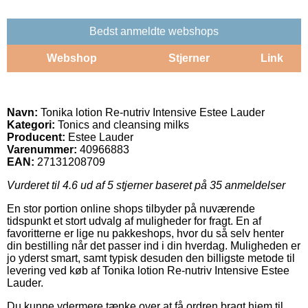
Bedst anmeldte webshops
Webshop
Stjerner
Link
Navn:
Tonika lotion Re-nutriv Intensive Estee Lauder
Kategori:
Tonics and cleansing milks
Producent:
Estee Lauder
Varenummer:
40966883
EAN:
27131208709
Vurderet til
4.6
ud af 5 stjerner baseret på
35
anmeldelser
En stor portion online shops tilbyder på nuværende
tidspunkt et stort udvalg af muligheder for fragt. En af
favoritterne er lige nu pakkeshops, hvor du så selv henter
din bestilling når det passer ind i din hverdag. Muligheden er
jo yderst smart, samt typisk desuden den billigste metode til
levering ved køb af Tonika lotion Re-nutriv Intensive Estee
Lauder.
Du kunne ydermere tænke over at få ordren bragt hjem til