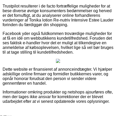
Trustpilot resulterer i de facto fortræffelige muligheder for at
bese diverse øvrige konsumenters bedømmelser og herved
er det fornuftigt, at du analyserer online forhandlerens
vurderinger af Tonika lotion Re-nutriv Intensive Estee Lauder
forinden du færdiggør din shopping.
Facebook yder også fuldkommen troværdige muligheder for
at få en idé om webbutikkens kundetilfredshed. Foruden det
ses faktisk e-handler hvor det er muligt at tilkendegive en
anmeldelse af købsoplevelsen, hvilket lige så vel bør bruges
til at tage stilling til kundetilfredsheden.
Dette website er finansieret af annonceindtægter. Vi hjælper
adskillige online firmaer og formidler butikkernes varer, og
opnår honorar forudsat den person vi sender videre
gennemfører en handel.
Informationer omkring produkter og netshops ajourføres ofte,
men der tages ikke ansvar for korrektioner der er blevet
udarbejdet efter at vi senest opdaterede vores oplysninger.