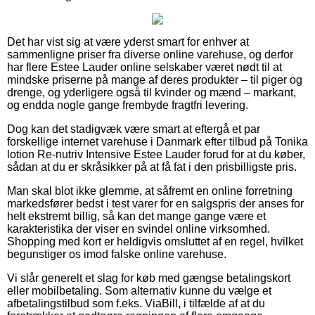
Det har vist sig at være yderst smart for enhver at
sammenligne priser fra diverse online varehuse, og derfor
har flere Estee Lauder online selskaber været nødt til at
mindske priserne på mange af deres produkter – til piger og
drenge, og yderligere også til kvinder og mænd – markant,
og endda nogle gange frembyde fragtfri levering.
Dog kan det stadigvæk være smart at eftergå et par
forskellige internet varehuse i Danmark efter tilbud på Tonika
lotion Re-nutriv Intensive Estee Lauder forud for at du køber,
sådan at du er skråsikker på at få fat i den prisbilligste pris.
Man skal blot ikke glemme, at såfremt en online forretning
markedsfører bedst i test varer for en salgspris der anses for
helt ekstremt billig, så kan det mange gange være et
karakteristika der viser en svindel online virksomhed.
Shopping med kort er heldigvis omsluttet af en regel, hvilket
begunstiger os imod falske online varehuse.
Vi slår generelt et slag for køb med gængse betalingskort
eller mobilbetaling. Som alternativ kunne du vælge et
afbetalingstilbud som f.eks. ViaBill, i tilfælde af at du