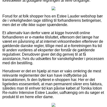
foretrækker at godtgøre regningen af flere omgange.
Forud for at folk shopper hos en Estee Lauder webshop bør
de i virkeligheden tage stilling til forhandlerens betingelser,
men det er ofte ikke super spændende.
Et alternativ kan derfor være at kigge hvorvidt online
forhandleren er e-mærke tilsluttet, eftersom det længe har
været en påvisning af at internet virksomheden efterlever de
gældende danske regler, tillige med at e-forretningen fra tid
til anden vurderes af eksperter der forstår de gældende
regulativer. Derudover giver det dig genvej til at få
assistance, hvis du udsættes for vanskeligheder i processen
med din bestilling.
Herudover er det en hjælp at man er vaks omkring de mest
relevante reglementer der kan have indflydelse på
transaktionen, fx den bytteret e-shoppen har. Her er det
ligeledes essesentielt, at man permanent sikrer ens faktura,
således man til enhver tid kan påvise købet af Tonika lotion
Re-nutriv Intensive Estee Lauder, uafhængig om du søger et
produkt til en herre eller dame.