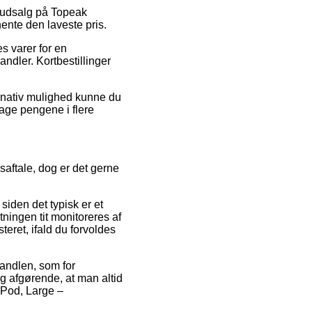
er udsalg på Topeak
ente den laveste pris.
es varer for en
ndler. Kortbestillinger
ernativ mulighed kunne du
drage pengene i flere
aftale, dog er det gerne
iden det typisk er et
tningen tit monitoreres af
teret, ifald du forvoldes
handlen, som for
lig afgørende, at man altid
 Pod, Large –