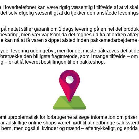
ovedtelefoner kan være rigtig væsentlig i tilfælde af at vi ska
et selvfølgelig væsentligt at du tjekker den anslåede leverings
å nettet stiller garanti om 1 dags levering på en hel del produ
varing, men vær vagtsom da det regnes ud fra at ordren aflægg
 de kan nå at få varen skippet afsted inden pakkemedarbejderne
 yder levering uden gebyr, men for det meste påkræves det at der
 foretrække den billigste fragtmetode, som i mange tilfælde – om
g – er at få leveret bestillingen til en pakkeshop.
mt uproblematisk for forbrugerne at søge information om priser 
har adskillige online shops været nødt til at nedbringe salgsvær
til børn, men også til kvinder og mænd – eftertrykkeligt, og end
.