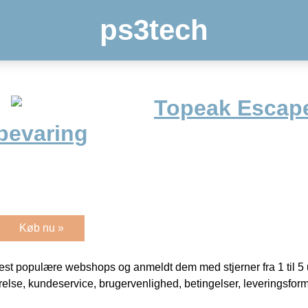
ps3tech
Topeak Escap
bevaring
Køb nu »
t populære webshops og anmeldt dem med stjerner fra 1 til 5 ud
rrelse, kundeservice, brugervenlighed, betingelser, leveringsfor