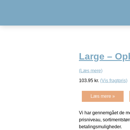
Large – Op
(Læs mere)
103.95
kr.
(Vis fragtpris)
Læs mere »
Vi har gennemgået de mes
prisniveau, sortimentstø
betalingsmuligheder.