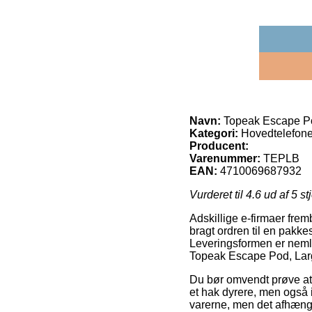
Navn:
Topeak Escape Po
Kategori:
Hovedtelefone
Producent:
Varenummer:
TEPLB
EAN:
4710069687932
Vurderet til
4.6
ud af 5 st
Adskillige e-firmaer frem
bragt ordren til en pakke
Leveringsformen er neml
Topeak Escape Pod, Lar
Du bør omvendt prøve at få
et hak dyrere, men også i 
varerne, men det afhænger