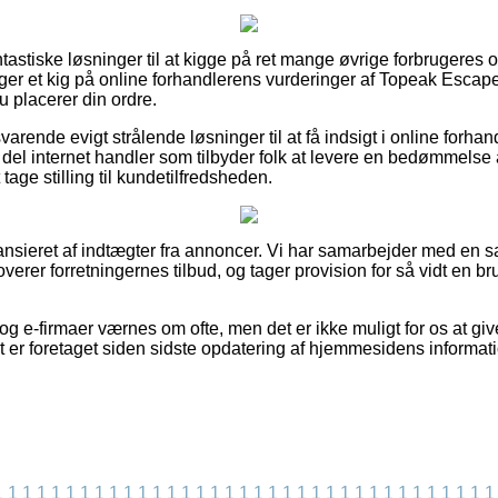
 fantastiske løsninger til at kigge på ret mange øvrige forbrugeres
tager et kig på online forhandlerens vurderinger af Topeak Escap
u placerer din ordre.
varende evigt strålende løsninger til at få indsigt i online forh
del internet handler som tilbyder folk at levere en bedømmelse
tage stilling til kundetilfredsheden.
nsieret af indtægter fra annoncer. Vi har samarbejder med en s
verer forretningernes tilbud, og tager provision for så vidt en br
g e-firmaer værnes om ofte, men det er ikke muligt for os at giv
t er foretaget siden sidste opdatering af hjemmesidens informati
1
1
1
1
1
1
1
1
1
1
1
1
1
1
1
1
1
1
1
1
1
1
1
1
1
1
1
1
1
1
1
1
1
1
1