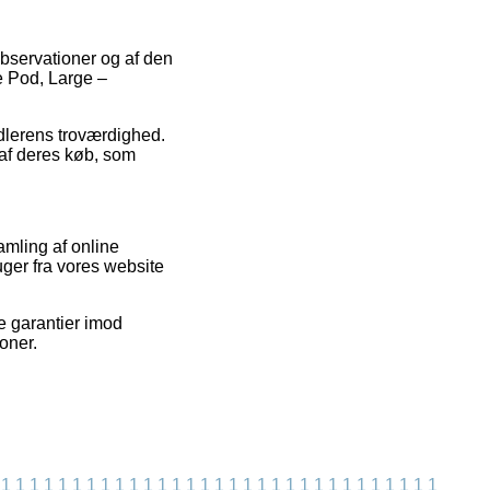
 observationer og af den
e Pod, Large –
andlerens troværdighed.
 af deres køb, som
amling af online
uger fra vores website
e garantier imod
oner.
1
1
1
1
1
1
1
1
1
1
1
1
1
1
1
1
1
1
1
1
1
1
1
1
1
1
1
1
1
1
1