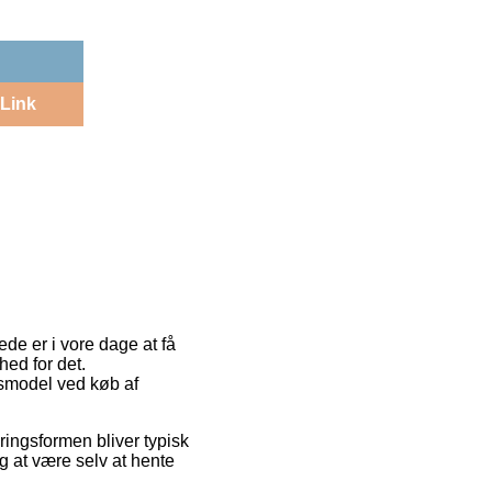
Link
ede er i vore dage at få
hed for det.
gsmodel ved køb af
eringsformen bliver typisk
ig at være selv at hente