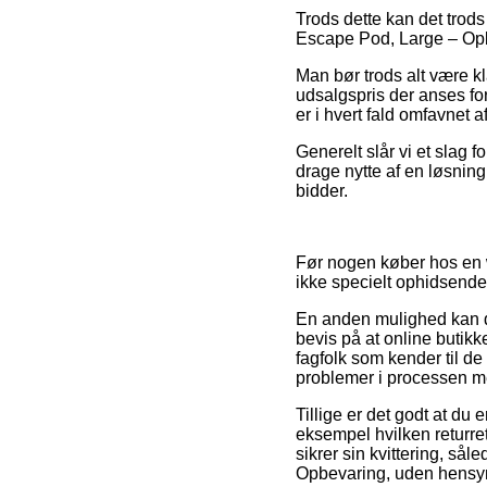
Trods dette kan det trods 
Escape Pod, Large – Opbe
Man bør trods alt være kl
udsalgspris der anses fo
er i hvert fald omfavnet a
Generelt slår vi et slag 
drage nytte af en løsning 
bidder.
Før nogen køber hos en w
ikke specielt ophidsende
En anden mulighed kan de
bevis på at online butikke
fagfolk som kender til de 
problemer i processen me
Tillige er det godt at d
eksempel hvilken returrett
sikrer sin kvittering, s
Opbevaring, uden hensyn 