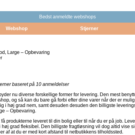
Bedst anmeldte webshops
Webshop
Stjerner
d, Large – Opbevaring
r
jerner baseret på
10
anmeldelser
byder nu diverse forskellige former for levering. Den mest benytt
shop, og så kan du bare gå forbi efter dine varer når der er mulig
ig i høj grad nem, samt desuden desuden den billigste leverin
ge – Opbevaring.
 produkterne leveret til din bolig eller til når du er på job. Lev
høj grad fleksibel. Den billigste fragtløsning vil dog altid vise s
 af at du er med kort afstand til netbutikkens tilholdssted.