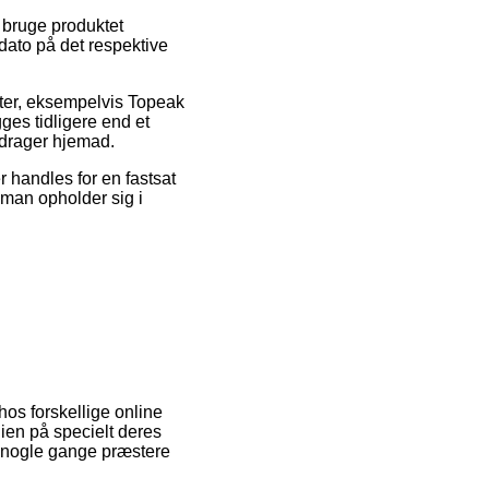
l bruge produktet
dato på det respektive
kter, eksempelvis Topeak
es tidligere end et
 drager hjemad.
 handles for en fastsat
 man opholder sig i
hos forskellige online
dien på specielt deres
da nogle gange præstere