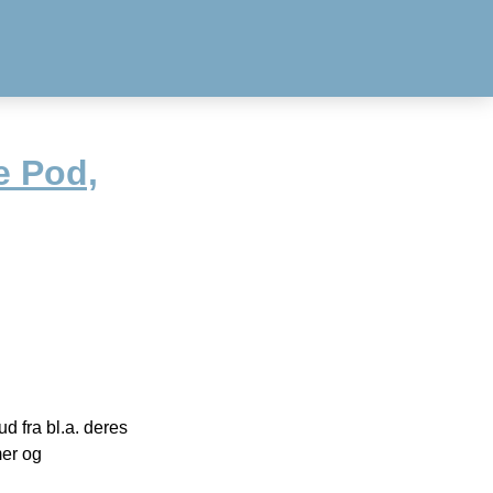
e Pod,
 fra bl.a. deres
mer og