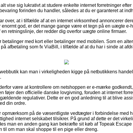
alt vise sig lukrativt at studere enkelte internet forretninger eft
varing forinden du handler, således at du er garanteret at indh
ar over, at i tilfælde af at en internet virksomhed annoncerer der
r enormt god, er det mange gange være et tegn på en uægte e-ha
f en retningslinje, der redder dig overfor uægte online firmaer.
for betalinger med kort eller betalinger med mobilen. Som en alt
på afbetaling som fx ViaBill, i tilfælde af at du har i sinde at af
ebbutik kan man i virkeligheden kigge på netbutikkens handels
.
rfor være at kontrollere om netshoppen er e-mærke godkendt, s
n føjer den officielle danske lovgivning, foruden at internet forre
gældende regulativer. Dette er en god anledning til at blive assis
d din ordre.
u er opmærksom på de væsentligste vedtægter i forbindelse med 
ighed internet selskabet tilsikrer. På grund af dette er det virke
åledes man en anden gang kan bekræfte sit køb af Topeak Escape
til om man skal shoppe til en pige eller dreng.