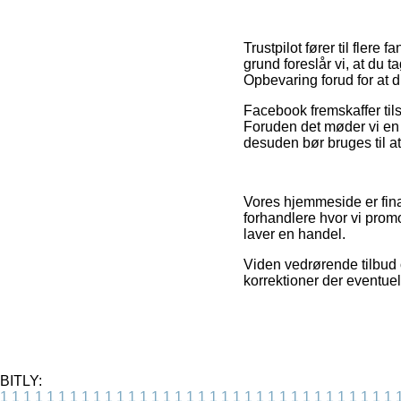
Trustpilot fører til flere
grund foreslår vi, at du 
Opbevaring forud for at d
Facebook fremskaffer tils
Foruden det møder vi en 
desuden bør bruges til at 
Vores hjemmeside er fina
forhandlere hvor vi promo
laver en handel.
Viden vedrørende tilbud o
korrektioner der eventuel
BITLY:
1
1
1
1
1
1
1
1
1
1
1
1
1
1
1
1
1
1
1
1
1
1
1
1
1
1
1
1
1
1
1
1
1
1