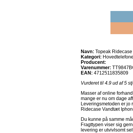
Navn:
Topeak Ridecase V
Kategori:
Hovedtelefone
Producent:
Varenummer:
TT9847B
EAN:
4712511835809
Vurderet til
4.9
ud af 5 st
Masser af online forhand
mange er nu om dage afhe
Leveringsmetoden er jo r
Ridecase Vandtæt Iphone 
Du kunne på samme måde tæ
Fragttypen viser sig gern
levering er utvivlsomt s