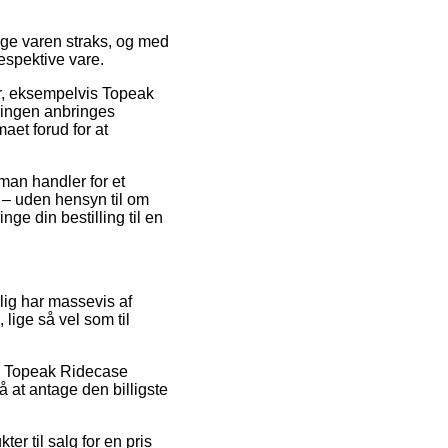
uge varen straks, og med
respektive vare.
r, eksempelvis Topeak
llingen anbringes
maet forud for at
man handler for et
e – uden hensyn til om
nge din bestilling til en
elig har massevis af
 lige så vel som til
 på Topeak Ridecase
 at antage den billigste
er til salg for en pris