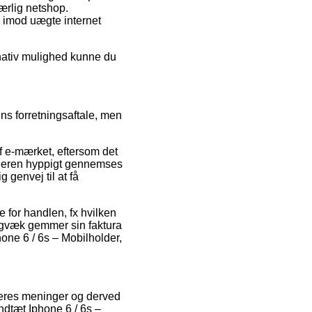
ærlig netshop.
er imod uægte internet
rnativ mulighed kunne du
ns forretningsaftale, men
f e-mærket, eftersom det
andleren hyppigt gennemses
genvej til at få
 for handlen, fx hvilken
digvæk gemmer sin faktura
ne 6 / 6s – Mobilholder,
øberes meninger og derved
ndtæt Iphone 6 / 6s –