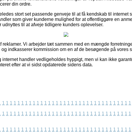
cerer din ordre.
ledes stort set passende genveje til at få kendskab til internet
dler som giver kunderne mulighed for at offentliggøre en anmel
nyttes til at afveje tidligere kunders oplevelser.
f reklamer. Vi arbejder tæt sammen med en mængde forretninger 
, og indkasserer kommission om en af de besøgende på vores sid
internet handler vedligeholdes hyppigt, men vi kan ikke garant
ret efter at vi sidst opdaterede sidens data.
1
1
1
1
1
1
1
1
1
1
1
1
1
1
1
1
1
1
1
1
1
1
1
1
1
1
1
1
1
1
1
1
1
1
1
1
1
1
1
1
1
1
1
1
1
1
1
1
1
1
1
1
1
1
1
1
1
1
1
1
1
1
1
1
1
1
1
1
1
1
1
1
1
1
1
1
1
1
1
1
1
1
1
1
1
1
1
1
1
1
1
1
1
1
1
1
1
1
1
1
1
1
1
1
1