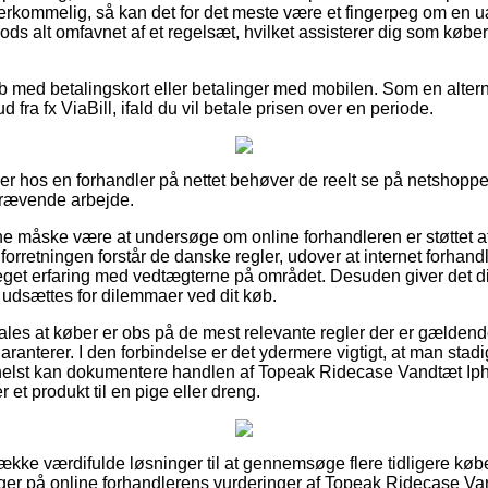
overkommelig, så kan det for det meste være et fingerpeg om en u
trods alt omfavnet af et regelsæt, hvilket assisterer dig som køb
køb med betalingskort eller betalinger med mobilen. Som en alte
ud fra fx ViaBill, ifald du vil betale prisen over en periode.
ler hos en forhandler på nettet behøver de reelt se på netshoppe
skrævende arbejde.
unne måske være at undersøge om online forhandleren er støttet a
 forretningen forstår de danske regler, udover at internet forh
get erfaring med vedtægterne på området. Desuden giver det dig 
u udsættes for dilemmaer ved dit køb.
ales at køber er obs på de mest relevante regler der er gældende
aranterer. I den forbindelse er det ydermere vigtigt, at man sta
helst kan dokumentere handlen af Topeak Ridecase Vandtæt Ipho
 et produkt til en pige eller dreng.
række værdifulde løsninger til at gennemsøge flere tidligere k
kigger på online forhandlerens vurderinger af Topeak Ridecase Va