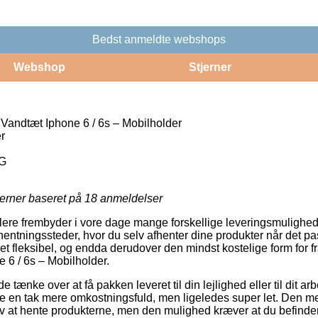
Bedst anmeldte webshops
Webshop
Stjerner
andtæt Iphone 6 / 6s – Mobilholder
r
G
jerner baseret på
18
anmeldelser
lere frembyder i vore dage mange forskellige leveringsmulighed
ntningssteder, hvor du selv afhenter dine produkter når det pa
et fleksibel, og endda derudover den mindst kostelige form for f
6 / 6s – Mobilholder.
nke over at få pakken leveret til din lejlighed eller til dit ar
e en tak mere omkostningsfuld, men ligeledes super let. Den mes
elv at hente produkterne, men den mulighed kræver at du befinde