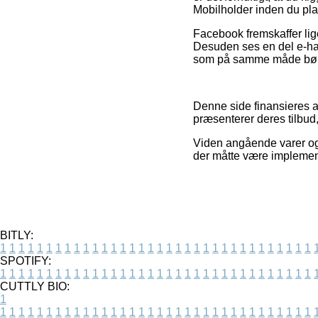
Mobilholder inden du pla
Facebook fremskaffer lige
Desuden ses en del e-han
som på samme måde bør ud
Denne side finansieres a
præsenterer deres tilbud
Viden angående varer og 
der måtte være implemente
BITLY:
1
1
1
1
1
1
1
1
1
1
1
1
1
1
1
1
1
1
1
1
1
1
1
1
1
1
1
1
1
1
1
1
1
1
SPOTIFY:
1
1
1
1
1
1
1
1
1
1
1
1
1
1
1
1
1
1
1
1
1
1
1
1
1
1
1
1
1
1
1
1
1
1
CUTTLY BIO:
1
1
1
1
1
1
1
1
1
1
1
1
1
1
1
1
1
1
1
1
1
1
1
1
1
1
1
1
1
1
1
1
1
1
1