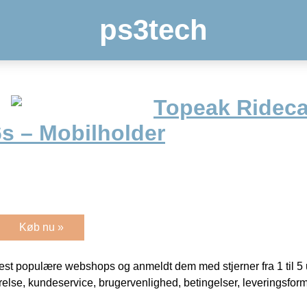
ps3tech
Topeak Ridec
6s – Mobilholder
Køb nu »
t populære webshops og anmeldt dem med stjerner fra 1 til 5 ud
rrelse, kundeservice, brugervenlighed, betingelser, leveringsfor