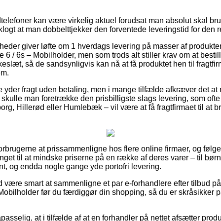
elefoner kan være virkelig aktuel forudsat man absolut skal br
g klogt at man dobbelttjekker den forventede leveringstid for den 
heder giver løfte om 1 hverdags levering på masser af produkte
 / 6s – Mobilholder, men som trods alt stiller krav om at besti
keslæt, så de sandsynligvis kan nå at få produktet hen til fragtfir
em.
 yder fragt uden betaling, men i mange tilfælde afkræver det at 
t skulle man foretrække den prisbilligste slags levering, som oft
g, Hillerød eller Humlebæk – vil være at få fragtfirmaet til at bri
forbrugerne at prissammenligne hos flere online firmaer, og følg
nget til at mindske priserne på en række af deres varer – til børn,
t, og endda nogle gange yde portofri levering.
tid være smart at sammenligne et par e-forhandlere efter tilbud
obilholder før du færdiggør din shopping, så du er skråsikker på
selig, at i tilfælde af at en forhandler på nettet afsætter produkt