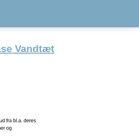
ase Vandtæt
 fra bl.a. deres
mer og