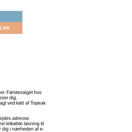
Link
er. Førstevalget hos
sser dig.
ragt ved køb af Topeak
bejdes adresse.
t letkøbte løsning til
r dig i nærheden af e-