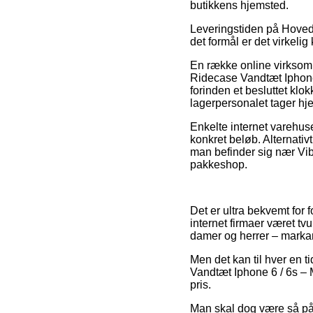
butikkens hjemsted.
Leveringstiden på Hovedt
det formål er det virkeli
En række online virksom
Ridecase Vandtæt Iphone 6
forinden et besluttet klok
lagerpersonalet tager hj
Enkelte internet varehuse
konkret beløb. Alternativ
man befinder sig nær Vibor
pakkeshop.
Det er ultra bekvemt for 
internet firmaer været tvu
damer og herrer – markan
Men det kan til hver en 
Vandtæt Iphone 6 / 6s – M
pris.
Man skal dog være så påpas