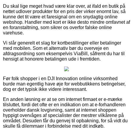
Du skal lige meget hvad være klar over, at ifald en butik på
nettet udlover produkter for en pris der virker enormt lav, så
kunne det tit være et faresignal om en snydagtig online
webshop. Handler med kort er ikke desto mindre omfavnet af
en foranstaltning, som sikrer os overfor falske online
varehuse.
Vi slår generelt et slag for kortbestillinger eller betalinger
med mobilen. Som et alternativ bør du overveje en
afdragsordning som eksempelvis ViaBill, såfremt du har til
hensigt at honorere betalingen ude i fremtiden.
Før folk shopper i en DJI Innovation online virksomhed
burde man egentlig have øje for webbutikkens betingelser,
dog er det typisk ikke videre interessant.
En anden løsning er at se om internet firmaet er e-mærke
tilsluttet, fordi det ofte er en indikation om at e-forhandleren
overholder dansk lovgivning, samt at internet shoppen
hyppigt overvåges af specialister der mestrer vilkårene på
området. Desuden får du genvej til opbakning, for så vidt du
skulle få dilemmaer i forbindelse med dit indkøb.