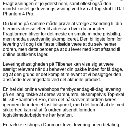
Fragtløsningen er jo yderst nem, samt oftest også den
mindst kostelige leveringsløsning ved køb af Top-skal til DJI
Phantom 4 Pro.
Du kunne på samme måde prøve at vælge afsending til din
hjemmeadresse eller til adressen hvor du arbejder.
Fragtformen bliver for det meste en smule mindre prisbillig,
men endda usædvanlig ukompliceret. Den billigste form for
levering vil dog i de fleste tilfælde være at du selv henter
ordren, men dette beroer på at du lever med kort afstand til
online butikkens lager.
Leveringshastigheden på Tilbehør kan vise sig at være
særligt relevant når du behøver din pakke inden for få dage,
og af den grund er det komplet relevant at vi besigtiger den
anslåede leveringsdato ved det aktuelle produkt.
En hel del online webshops frembyder dag-til-dag levering
på en lang række af deres varenumre, eksempelvis Top-skal
til DJI Phantom 4 Pro, men det påkræver at ordren køres
igennem forinden et fast tidspunkt, med det formål at de med
sikkerhed kan nå at få ordren afsendt forinden
logistikmedarbejderne har fyraften.
En række e-shops i Danmark lover levering uden betaling,