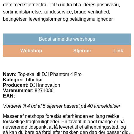
dem med stjerner fra 1 til 5 ud fra bl.a. deres prisniveau,
sortimentstørrelse, kundeservice, brugervenlighed,
betingelser, leveringsformer og betalingsmuligheder.
Bedst anmeldte webshops
Webshop
Stjerner
Link
Navn:
Top-skal til DJI Phantom 4 Pro
Kategori:
Tilbehør
Producent:
DJI Innovation
Varenummer:
8271036
EAN:
Vurderet til
4
ud af 5 stjerner baseret på
40
anmeldelser
Masser af netshops foreslår efterhånden en lang række
forskellige fragtmuligheder. En favorit iblandt mange er på
nuværende tidspunkt at få leveret til et afhentningssted, og
så kan du bare gå forbi efter pakken den dag der passer dig.