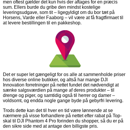
men oftest gælder det kun hvis der aftages for en præcis
sum. Ellers burde du gribe den mindst kostelige
leveringsudgave, som tit – ligegyldigt om du bor tæt på
Horsens, Varde eller Faaborg – vil være at få fragtfirmaet til
at levere bestillingen til en pakkeshop.
Det er super let gængeligt for os alle at sammenholde priser
hos diverse online butikker, og altså har mange DJI
Innovation forretninger på nettet fundet det nødvendigt at
sænke salgsværdien på mange af deres produkter – til
drenge og piger, og samtidig også til herrer og damer –
voldsomt, og endda nogle gange byde på gebyrfri levering.
Trods dette kan det til hver en tid være lønnende at se
nærmere på visse forhandlere på nettet efter rabat på Top-
skal til DJI Phantom 4 Pro forinden du shopper, så du er på
den sikre side med at antage den billigste pris.