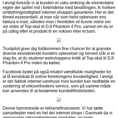
I øvrigt foreslår vi at kunden er vaks omkring de elementære
regler der spiller ind i forbindelse med bestillingen, fx hvilken
ombytningsrettighed internet shoppen garanterer. Her er det
tilmed essesentielt, at man når som helst opbevarer ens
faktura e-mail, således man i fremtiden vil kunne vidne om
sin ordre af Top-skal til DJI Phantom 4 Pro, uanset om du er
på udkig efter et produkt til en voksen eller et barn.
Trustpilot giver dig fuldkommen fine chancer for at granske
diverse eksisterende kunders oplevelser og herved slår vi et
slag for, at du studerer webshoppens kritik af Top-skal til DJI
Phantom 4 Pro inden du køber.
Facebook byder på også relativt værdifulde muligheder for
at få kendskab til online forretningens troværdighed. I øvrigt
er der faktisk internet varehuse hvor kunder kan nedfælde en
vurdering af virksomhedens service, som på samme måde
kan anvendes til at bedømme kundetilfredsheden.
Denne hjemmeside er reklamefinansieret. Vi har tætte
samarbejder med en hel del internet shops i Danmark da vi
annoncerer virksomhedernes produkter, og tager